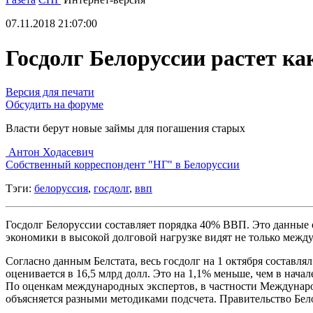
07.11.2018 21:07:00
Госдолг Белоруссии растет ка
Версия для печати
Обсудить на форуме
Власти берут новые займы для погашения старых
Антон Ходасевич
Cобственный корреспондент "НГ" в Белоруссии
Тэги:
белоруссия
,
госдолг
,
ввп
Госдолг Белоруссии составляет порядка 40% ВВП. Это данные
экономики в высокой долговой нагрузке видят не только межд
Согласно данным Белстата, весь госдолг на 1 октября составлял
оценивается в 16,5 млрд долл. Это на 1,1% меньше, чем в нача
По оценкам международных экспертов, в частности Междунаро
объясняется разными методиками подсчета. Правительство Бел