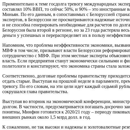
Применительно к теме госдолга тревогу международных экспер
составлял 10% ВВП, то сейчас 50%, и 90% – это иностранные 
Миньян. По его данным, в сопоставимых с Белоруссией странах
экспертов, в Белоруссии не просматриваются надежные источн
и не способна генерировать необходимые для расчетов по долг
Белоруссия была второй в регионе, но за 23 года растеряла ве
деньги у успешных и перераспределяет их в пользу неэффекти
Напомним, что проблема неэффективности экономики, вызванна
МВФ в том числе, призывают власти Белоруссии реформировать 
сотрудничество с МВФ. При этом местные эксперты объясняют
власть. Если предприятия станут экономически сильными и фи
политологи и констатируют, что экономика страны стала зал
Соответственно, долговые проблемы правительству приходится
отдать старые. Выступая на прошлой неделе в парламенте, пр
тревогу. По его словам, на эти цели идет каждый седьмой руб
сокрушался глава правительства.
Выступая во вторник на экономической конференции, министр
долгом. В частности, предусматривается погашать досрочно за
понятны, Минфин готовится к 2020/21 году – периоду пиковых 
внешних рынках около 1,5 млрд долл. в год.
К сожалению, не так высоки и надежны и золотовалютные резе