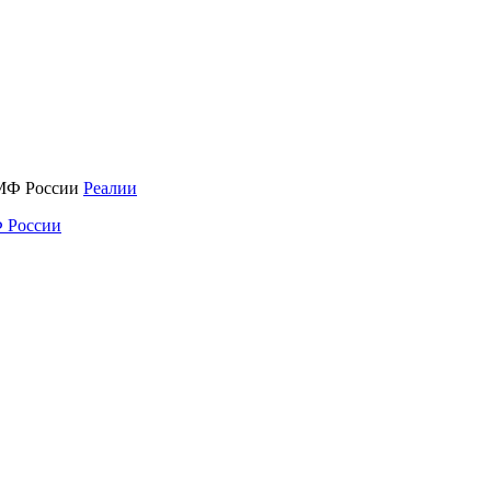
Реалии
 России