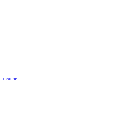
а недели