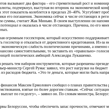
тов вызывают два фактора – его стремительный рост и номиниро
валюты, подчеркнул, выступая во вторник на экономической ко
 этот показатель колеблется в пределах 20–40%. Усугубляет про
ики его погашения. Экономика сейчас в числе отстающих в реги
ам суммы, считает Жак Миньян. В своем выступлении он напомни
сь потенциал и оказалась в числе отстающих. Причина, по его мн
вных.
я огромным госсектором, который искусственно поддерживается 
госсектор и отказаться от директивного кредитования. Из-за н
 экономическую слабость политическими причинами, а именно 
нансово самостоятельными, то заставить их «правильно» голосо
ожницей политических амбиций Александра Лукашенко.
 решать тем набором инструментов, которые разрешены президе
емьер-министр Сергей Румас заявил, что рост нагрузки на бюдж
ль из расходов бюджета. «Это те деньги, которые могли быть на
 финансов Максим Ермолович сообщил о планах правительства 
имствования, взятые по более дорогим ставкам. «Сейчас ситуац
выплат по госдолгу», – заявил он. По словам министра, Белору
рвы Белоруссии, чтобы обеспечить запас прочности, отмечают 