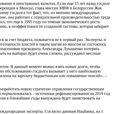
вание в иностранных валютах. Если еще 15 лет назад госдолг
нференции в Минске, глава миссии МВФ в Белоруссии Жак
блему госдолга тот факт, что, по мнению международных
оне, она работает с отрицательной производительностью труда
л, что еще в 1995 году по темпам экономического роста
ению, в неэффективности созданной системы, которая забирает
за счет бюджета, называется не в первый раз. Эксперты, и
еготовности властей к таким шагам во многом не состоялось
опасениями президента Александра Лукашенко потерять
вать на выборах будет очень сложно, рассуждают местные
нтом. В данный момент можно взять новые долги, чтобы
ет по обслуживанию госдолга вызывает у него наибольшую
правлены на зарплату бюджетникам или повышение пенсий», –
разработать новую стратегию управления государственным
ия нормализовалась – источники рефинансирования на 2019 год
ссия в ближайшие годы вынуждена будет заимствовать на
международные эксперты. Согласно данным Нацбанка, на 1