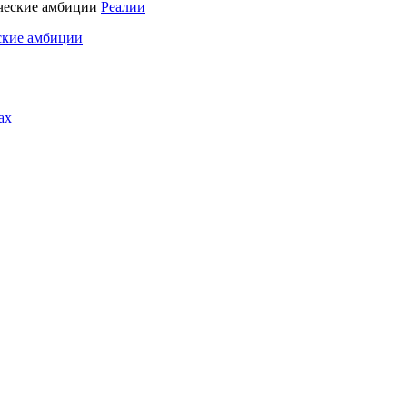
Реалии
ские амбиции
ах