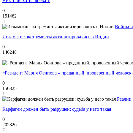
Никто не хотел воевать
0
151462
3
Войны и
Исламские экстремисты активизировались в Индии
0
146248
2
«Резидент Мария Осипова – преданный, проверенный человек
0
150325
1
Реалии
Карфаген должен быть разрушен: судьба у него такая
0
205826
7