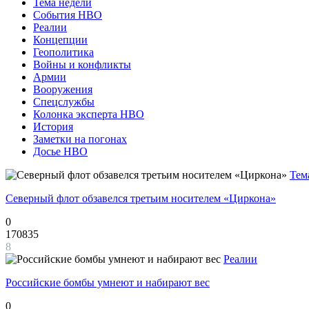
Тема недели
События НВО
Реалии
Концепции
Геополитика
Войны и конфликты
Армии
Вооружения
Спецслужбы
Колонка эксперта НВО
История
Заметки на погонах
Досье НВО
Тем
Северный флот обзавелся третьим носителем «Циркона»
0
170835
8
Реалии
Российские бомбы умнеют и набирают вес
0