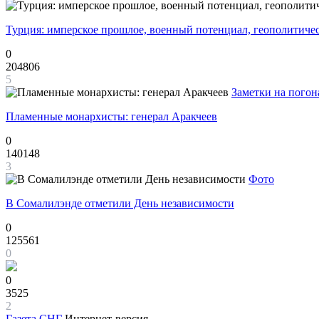
Турция: имперское прошлое, военный потенциал, геополитиче
0
204806
5
Заметки на погон
Пламенные монархисты: генерал Аракчеев
0
140148
3
Фото
В Сомалилэнде отметили День независимости
0
125561
0
0
3525
2
Газета
СНГ
Интернет-версия