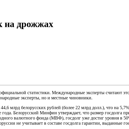
к на дрожжах
 официальной статистики. Международные эксперты считают это
ународные эксперты, но и местные чиновники.
 44,6 млрд белорусских рублей (более 22 млрд долл.), что на 5,
ле года. Белорусский Минфин утверждает, что размер госдолга п
дного валютного фонда (МВФ), госдолг уже достиг уровня в 50
оруссии не учитывает в составе госдолга гарантии, выданные г