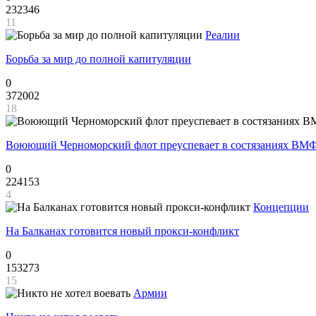
232346
11
Реалии
Борьба за мир до полной капитуляции
0
372002
18
Воюющий Черноморский флот преуспевает в состязаниях ВМФ
0
224153
4
Концепции
На Балканах готовится новый прокси-конфликт
0
153273
15
Армии