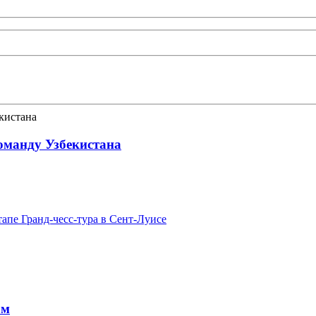
оманду Узбекистана
тапе Гранд-чесс-тура в Сент-Луисе
ом