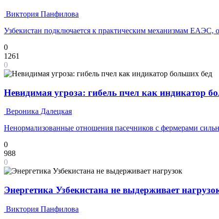
Виктория Панфилова
Узбекистан подключается к практическим механизмам ЕАЭС, о
0
1261
0
Невидимая угроза: гибель пчел как индикатор б
Вероника Далецкая
Ненормализованные отношения пасечников с фермерами сильн
0
988
0
Энергетика Узбекистана не выдерживает нагрузо
Виктория Панфилова