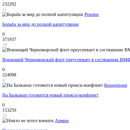
232292
11
Реалии
Борьба за мир до полной капитуляции
0
371937
18
Воюющий Черноморский флот преуспевает в состязаниях ВМФ
0
224098
4
Концепции
На Балканах готовится новый прокси-конфликт
0
153259
15
Армии