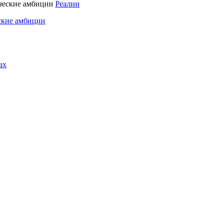
Реалии
ские амбиции
ах