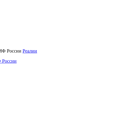
Реалии
 России