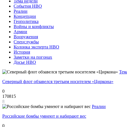
Тема недели
События НВО
Реалии
Концепции
Геополитика
Войны и конфликты
Армии
Вооружения
Спецслужбы
Колонка эксперта НВО
История
Заметки на погонах
Досье НВО
Тем
Северный флот обзавелся третьим носителем «Циркона»
0
170815
8
Реалии
Российские бомбы умнеют и набирают вес
0