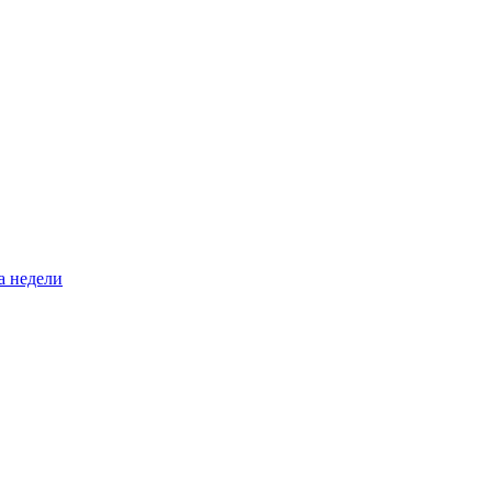
а недели