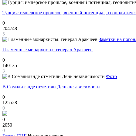
Турция: имперское прошлое, военный потенциал, геополитиче
0
204748
5
Заметки на погон
Пламенные монархисты: генерал Аракчеев
0
140135
3
Фото
В Сомалилэнде отметили День независимости
0
125528
0
0
2050
0
Газета
СНГ
Интернет-версия