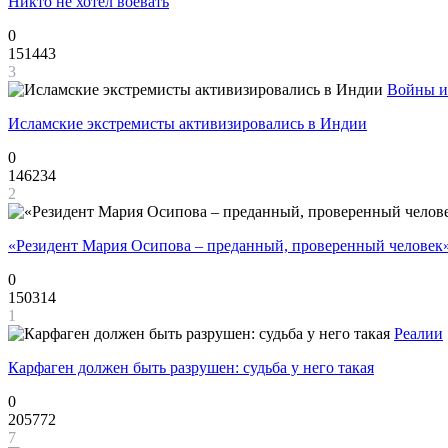
Никто не хотел воевать
0
151443
3
Войны и
Исламские экстремисты активизировались в Индии
0
146234
2
«Резидент Мария Осипова – преданный, проверенный человек
0
150314
1
Реалии
Карфаген должен быть разрушен: судьба у него такая
0
205772
7