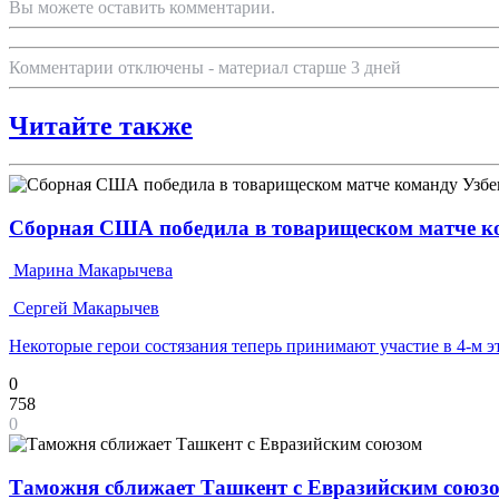
Вы можете оставить комментарии.
Комментарии отключены - материал старше 3 дней
Читайте также
Сборная США победила в товарищеском матче к
Марина Макарычева
Сергей Макарычев
Некоторые герои состязания теперь принимают участие в 4-м э
0
758
0
Таможня сближает Ташкент с Евразийским союз