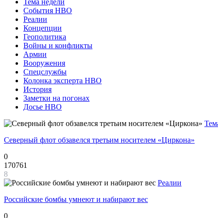
Тема недели
События НВО
Реалии
Концепции
Геополитика
Войны и конфликты
Армии
Вооружения
Спецслужбы
Колонка эксперта НВО
История
Заметки на погонах
Досье НВО
Тем
Северный флот обзавелся третьим носителем «Циркона»
0
170761
8
Реалии
Российские бомбы умнеют и набирают вес
0