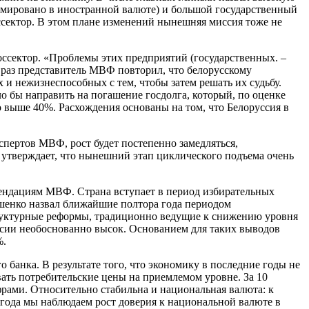
ормировано в иностранной валюте) и большой государственный
сектор. В этом плане изменений нынешняя миссия тоже не
ссектор. «Проблемы этих предприятий (государственных. –
 раз представитель МВФ повторил, что белорусскому
х и нежизнеспособных с тем, чтобы затем решать их судьбу.
 бы направить на погашение госдолга, который, по оценке
о выше 40%. Расхождения основаны на том, что Белоруссия в
кспертов МВФ, рост будет постепенно замедляться,
н утверждает, что нынешний этап циклического подъема очень
мендациям МВФ. Страна вступает в период избирательных
ашенко назвал ближайшие полтора года периодом
 структурные реформы, традиционно ведущие к снижению уровня
ссии необоснованно высок. Основанием для таких выводов
%.
банка. В результате того, что экономику в последние годы не
ать потребительские цены на приемлемом уровне. За 10
рами. Относительно стабильна и национальная валюта: к
и года мы наблюдаем рост доверия к национальной валюте в