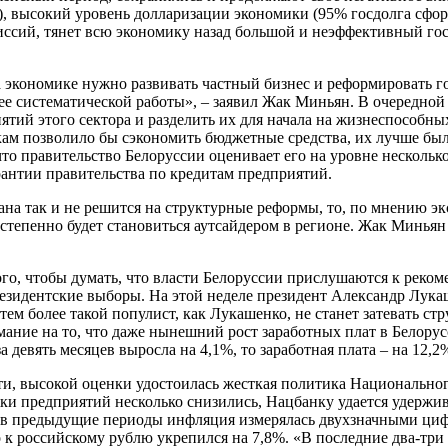
й), высокий уровень долларизации экономики (95% госдолга сф
ссий, тянет всю экономику назад большой и неэффективный гос
экономике нужно развивать частный бизнес и реформировать го
ее систематической работы», – заявил Жак Миньян. В очередной
ятий этого сектора и разделить их для начала на жизнеспособны
м позволило бы сэкономить бюджетные средства, их лучше было
то правительство Белоруссии оценивает его на уровне нескольк
рантии правительства по кредитам предприятий.
рана так и не решится на структурные реформы, то, по мнению э
остепенно будет становиться аутсайдером в регионе. Жак Минья
ого, чтобы думать, что власти Белоруссии прислушаются к реко
резидентские выборы. На этой неделе президент Александр Лук
 тем более такой популист, как Лукашенко, не станет затевать
мание на то, что даже нынешний рост заработных плат в Белору
 девять месяцев выросла на 4,1%, то заработная плата – на 12,2
, высокой оценки удостоилась жесткая политика Национального 
и предприятий несколько снизились, Нацбанку удается удержив
то в предыдущие периоды инфляция измерялась двухзначными циф
то к российскому рублю укрепился на 7,8%. «В последние два-тр