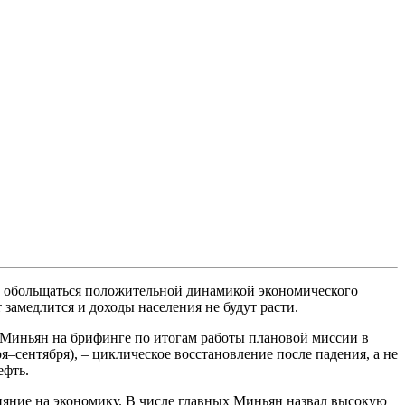
 обольщаться положительной динамикой экономического
замедлится и доходы населения не будут расти.
к Миньян на брифинге по итогам работы плановой миссии в
я–сентября), – циклическое восстановление после падения, а не
ефть.
ияние на экономику. В числе главных Миньян назвал высокую