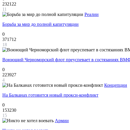
232122
11
Реалии
Борьба за мир до полной капитуляции
0
371712
18
Воюющий Черноморский флот преуспевает в состязаниях ВМФ
0
223927
4
Концепции
На Балканах готовится новый прокси-конфликт
0
153230
15
Армии