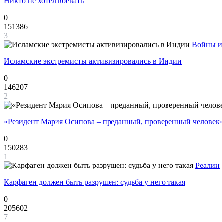
Никто не хотел воевать
0
151386
3
Войны и
Исламские экстремисты активизировались в Индии
0
146207
2
«Резидент Мария Осипова – преданный, проверенный человек
0
150283
1
Реалии
Карфаген должен быть разрушен: судьба у него такая
0
205602
7