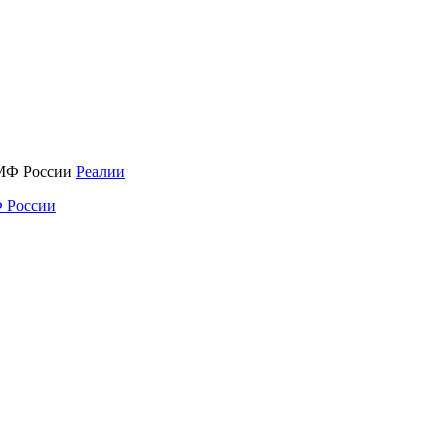
Реалии
 России