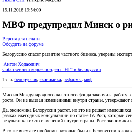
15.11.2018 19:54:00
МВФ предупредил Минск о ри
Версия для печати
Обсудить на форуме
Белоруссию спасет развитие частного бизнеса, уверены эксп
Антон Ходасевич
Cобственный корреспондент "НГ" в Белоруссии
Тэги:
белоруссия
,
экономика
,
реформы
,
мвф
Миссия Международного валютного фонда закончила работу в
роста. Он не вызван изменениями внутри страны, утверждают о
Да, экономика Белоруссии растет, но это не решает имеющихс
рамках ежегодных консультаций по статье IV. Рост, который се
результат каких-то изменений внутри страны. Рост экономики 
В то же время те проблемы, которые были в Белоруссии в док