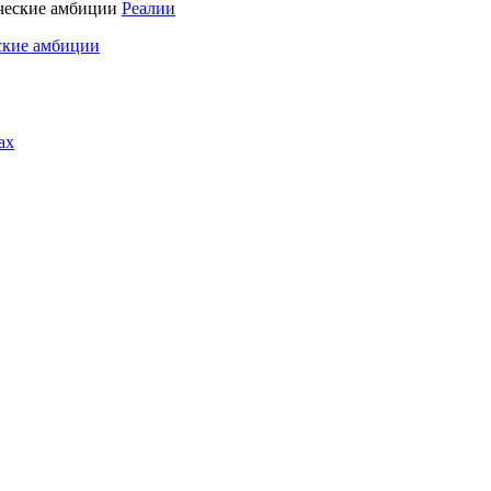
Реалии
ские амбиции
ах