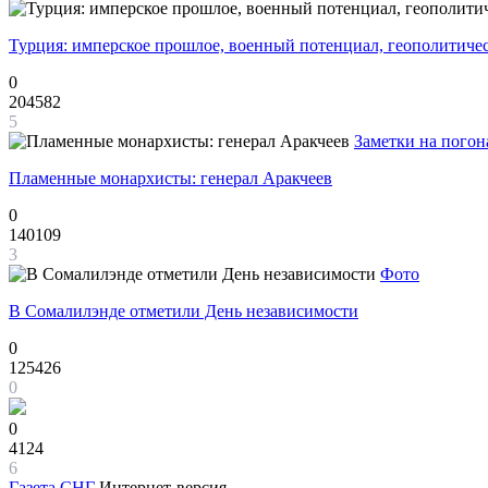
Турция: имперское прошлое, военный потенциал, геополитиче
0
204582
5
Заметки на погон
Пламенные монархисты: генерал Аракчеев
0
140109
3
Фото
В Сомалилэнде отметили День независимости
0
125426
0
0
4124
6
Газета
СНГ
Интернет-версия