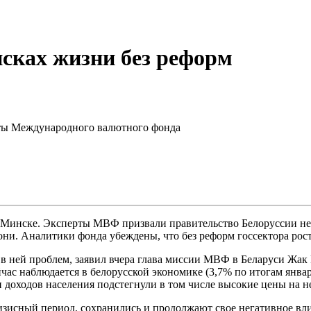
сках жизни без реформ
ерты Международного валютного фонда
 Минске. Эксперты МВФ призвали правительство Белоруссии не
ни. Аналитики фонда убеждены, что без реформ госсектора рост 
я в ней проблем, заявил вчера глава миссии МВФ в Беларуси Жа
йчас наблюдается в белорусской экономике (3,7% по итогам январ
и доходов населения подстегнули в том числе высокие цены на н
ризисный период, сохранились и продолжают свое негативное вл