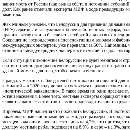
зависимость от России (как рынка сбыта и источника субсиди
долг. Как ранее отмечали эксперты МВФ в ходе предыдущих ми
заметила.
Жак Миньян убежден, что Белоруссии для придания динамизма 
«НГ») серьезны и заслуживают более действенных реформ, бол
правительству стоило бы сделать глубокий анализ всех предпри
Сокращение господдержки неперспективным заводам и фабрика
международных экспертов, уже перевалил за 50%. Напомним, ч
отличие от международных экспертов не считает госдолгом га
Если ситуация в экономике Белоруссии не будет меняться и ст
соответственно доходы населения перестанут расти и страна п
удачный момент для того, чтобы начать изменения.
Правда, у местных наблюдателей нет никаких оснований для т
кампаний – в 2020 году должны состояться парламентские и п
«политической вакханалии». В такое время ни один президент,
жизни населения. Более того, местные эксперты обращают вни
являются данные статистики – если производительность труда за
Впрочем, МВФ нашел за что похвалить Белоруссию. В частности
накачивают эмиссионными деньгами, да и размеры господдержк
месяцев года они выросли всего лишь на 4,2%, это притом, ч
доллару местный рубль подешевел на 8,9%, к евро – на 3%, за