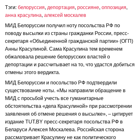
Тэги:
белоруссия
,
депортация
,
россияне
,
оппозиция
,
анна красулина
,
алексей москалев
МИД Белоруссии получил ноту посольства РФ по
поводу высылки из страны гражданки России, пресс-
секретаря «Объединенной гражданской партии» (ОГП)
Анны Красулиной. Сама Красулина тем временем
обжаловала решение белорусских властей о
депортации и рассчитывает на то, что удастся добиться
отмены этого вердикта.
МИД Белоруссии и посольство РФ подтвердили
существование ноты. «Мы направили обращение в
МИД с просьбой учесть все гуманитарные
обстоятельства «дела Красулиной» при рассмотрении
заявления об отмене решения о высылке», – цитирует
издание TUT.BY пресс-секретаря посольства РФ в
Беларуси Алексея Москалева. Российская сторона
рассматривает Красулину не как политического