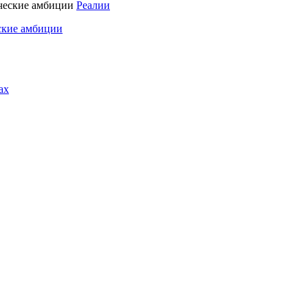
Реалии
ские амбиции
ах