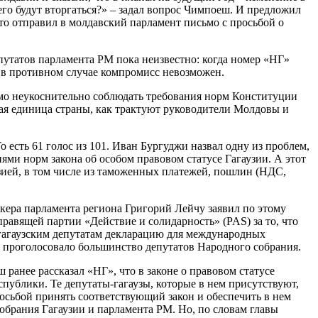
него будут вторгаться?» – задал вопрос Чимпоеш. И предложил
что отправил в молдавский парламент письмо с просьбой о
епутатов парламента РМ пока неизвестно: когда номер «НГ»
, в противном случае компромисс невозможен.
имо неукоснительно соблюдать требования норм Конституции
вная единица страны, как трактуют руководители Молдовы и
 есть 61 голос из 101. Иван Бургуджи назвал одну из проблем,
ями норм закона об особом правовом статусе Гагаузии. А этот
узией, в том числе из таможенных платежей, пошлин (НДС,
икера парламента региона Григорий Лейчу заявил по этому
равящей партии «Действие и солидарность» (PAS) за то, что
л гагаузским депутатам декларацию для международных
ю проголосовало большинство депутатов Народного собрания.
анее рассказал «НГ», что в законе о правовом статусе
спублики. Те депутаты-гагаузы, которые в нем присутствуют,
осьбой принять соответствующий закон и обеспечить в нем
обрания Гагаузии и парламента РМ. Но, по словам главы