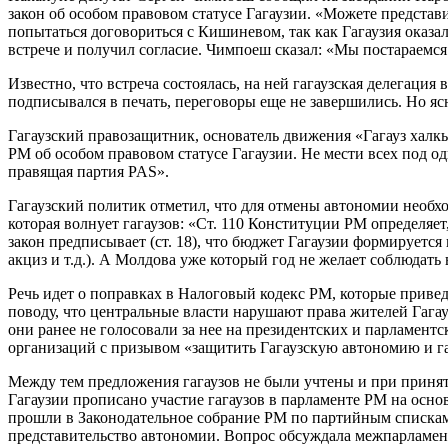
закон об особом правовом статусе Гагаузии. «Можете представит
попытаться договориться с Кишиневом, так как Гагаузия оказал
встрече и получил согласие. Чимпоеш сказал: «Мы постараемся 
Известно, что встреча состоялась, на ней гагаузская делегаци
подписывался в печать, переговоры еще не завершились. Но яс
Гагаузский правозащитник, основатель движения «Гагауз халк
РМ об особом правовом статусе Гагаузии. Не мести всех под о
правящая партия PAS».
Гагаузский политик отметил, что для отмены автономии необхо
которая волнует гагаузов: «Ст. 110 Конституции РМ определяет
закон предписывает (ст. 18), что бюджет Гагаузии формируетс
акциз и т.д.). А Молдова уже который год не желает соблюдать
Речь идет о поправках в Налоговый кодекс РМ, которые приве
поводу, что центральные власти нарушают права жителей Гагау
они ранее не голосовали за нее на президентских и парламент
организаций с призывом «защитить Гагаузскую автономию и га
Между тем предложения гагаузов не были учтены и при приняти
Гагаузии прописано участие гагаузов в парламенте РМ на основ
прошли в Законодательное собрание РМ по партийным спискам.
представительство автономии. Вопрос обсуждала межпарламент