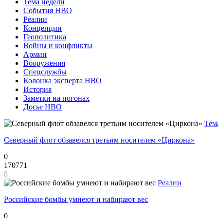
Тема недели
События НВО
Реалии
Концепции
Геополитика
Войны и конфликты
Армии
Вооружения
Спецслужбы
Колонка эксперта НВО
История
Заметки на погонах
Досье НВО
Тем
Северный флот обзавелся третьим носителем «Циркона»
0
170771
8
Реалии
Российские бомбы умнеют и набирают вес
0