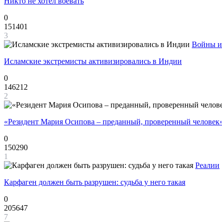
Никто не хотел воевать
0
151401
3
Войны и
Исламские экстремисты активизировались в Индии
0
146212
2
«Резидент Мария Осипова – преданный, проверенный человек
0
150290
1
Реалии
Карфаген должен быть разрушен: судьба у него такая
0
205647
7