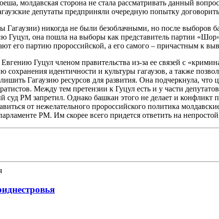
оеша, молдавская сторона не стала рассматривать данный вопр
гагаузские депутаты предприняли очередную попытку договорит
 Гагаузии) никогда не были безоблачными, но после выборов ба
нию Гуцул, она пошла на выборы как представитель партии «Шор
ют его партию пророссийской, а его самого – причастным к выв
и Евгению Гуцул членом правительства из-за ее связей с «крим
ию сохранения идентичности и культуры гагаузов, а также позво
 лишить Гагаузию ресурсов для развития. Она подчеркнула, что
атистов. Между тем претензии к Гуцул есть и у части депутатов
 суд РМ запретил. Однако башкан этого не делает и конфликт 
бавиться от нежелательного пророссийского политика молдавски
арламенте РМ. Им скорее всего придется ответить на непростой
риднестровья