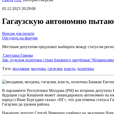
05.12.2023 20:29:00
Гагаузскую автономию пытаю
Версия для печати
Обсудить на форуме
Местным депутатам предложат выбирать между статусом регио
Светлана Гамова
Зав. отделом политики стран ближнего зарубежья "Независимо
Тэги:
молдавия
,
молдова
,
гагаузия
,
власть
,
политика
Башкан Евгени
В парламенте Республики Молдова (РМ) во вторник депутаты На
будущем году Кишинев может ликвидировать автономию на юге
народ») Иван Бургуджи сказал «НГ», что для отмены статуса Г
Гагаузии до уровня района.
Накануне депутат Сергей Чимпоеш сообщил на заседании Народ