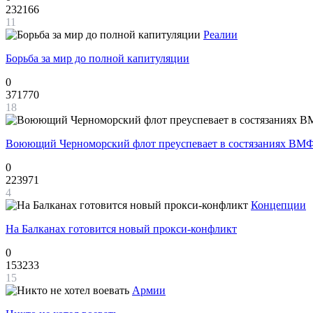
232166
11
Реалии
Борьба за мир до полной капитуляции
0
371770
18
Воюющий Черноморский флот преуспевает в состязаниях ВМФ
0
223971
4
Концепции
На Балканах готовится новый прокси-конфликт
0
153233
15
Армии