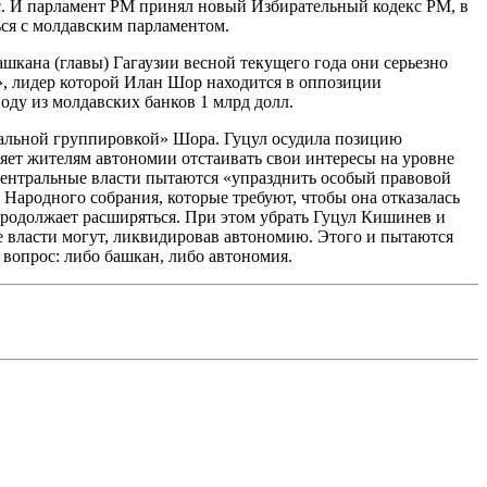
ос. И парламент РМ принял новый Избирательный кодекс РМ, в
ься с молдавским парламентом.
шкана (главы) Гагаузии весной текущего года они серьезно
», лидер которой Илан Шор находится в оппозиции
оду из молдавских банков 1 млрд долл.
инальной группировкой» Шора. Гуцул осудила позицию
ляет жителям автономии отстаивать свои интересы на уровне
 центральные власти пытаются «упразднить особый правовой
 Народного собрания, которые требуют, чтобы она отказалась
продолжает расширяться. При этом убрать Гуцул Кишинев и
е власти могут, ликвидировав автономию. Этого и пытаются
 вопрос: либо башкан, либо автономия.