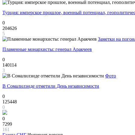
Турция: имперское прошлое, военный потенциал, геополитиче
0
204626
5
Заметки на погон
Пламенные монархисты: генерал Аракчеев
0
140114
3
Фото
В Сомалилэнде отметили День независимости
0
125448
0
0
7299
161
Газета
СНГ
Интернет-версия