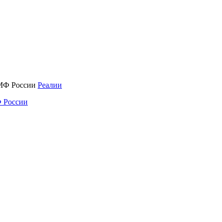
Реалии
 России