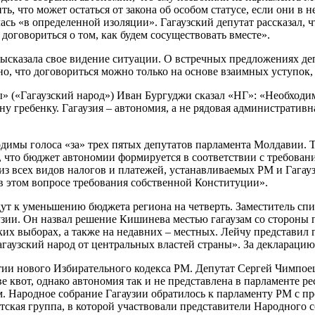
ь, что может остаться от закона об особом статусе, если они в 
ась «в определенной изоляции». Гагаузский депутат рассказал, 
договориться о том, как будем сосуществовать вместе».
я высказала свое видение ситуации. О встречных предложениях д
но, что договориться можно только на основе взаимных уступок
ы» («Гагаузский народ») Иван Бургуджи сказал «НГ»: «Необход
дну гребенку. Гагаузия – автономия, а не рядовая администрати
димы голоса «за» трех пятых депутатов парламента Молдавии. То
, что бюджет автономии формируется в соответствии с требовани
я из всех видов налогов и платежей, устанавливаемых РМ и Гага
 в этом вопросе требования собственной Конституции».
дут к уменьшению бюджета региона на четверть. Заместитель сп
зии. Он назвал решение Кишинева местью гагаузам со стороны п
ских выборах, а также на недавних – местных. Лейчу представи
гаузский народ от центральных властей страны». За деклараци
и нового Избирательного кодекса РМ. Депутат Сергей Чимпоеш р
е квот, однако автономия так и не представлена в парламенте ре
 Народное собрание Гагаузии обратилось к парламенту РМ с пр
ская группа, в которой участвовали представители Народного с