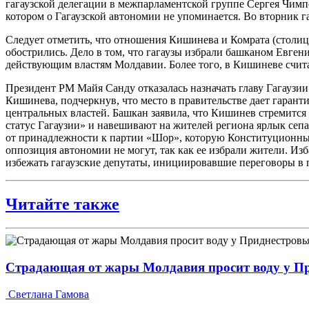
гагаузской делегации в межпарламентской группе Сергея Чимп
котором о Гагаузской автономии не упоминается. Во вторник 
Следует отметить, что отношения Кишинева и Комрата (столицы
обострились. Дело в том, что гагаузы избрали башканом Евге
действующим властям Молдавии. Более того, в Кишиневе счита
Президент РМ Майя Санду отказалась назначать главу Гагаузи
Кишинева, подчеркнув, что место в правительстве дает гарант
центральных властей. Башкан заявила, что Кишинев стремится
статус Гагаузии» и навешивают на жителей региона ярлык сепар
от принадлежности к партии «Шор», которую Конституционный
оппозиция автономии не могут, так как ее избрали жители. Из
избежать гагаузские депутаты, инициировавшие переговоры в п
Читайте также
Страдающая от жары Молдавия просит воду у П
Светлана Гамова