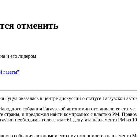
тся отменить
на и его лидером
й газеты"
я Гуцул оказалась в центре дискуссий о статусе Гагаузской авт
родного собрания Гагаузской автономии отстаивали ее статус. 
 страны, и предложил найти компромисс с властью РМ. Правоза
агаузии необходимы голоса «за» 61 депутата парламента РМ из 1
ного собрания автономии, что ему позвонили из парламента Мол