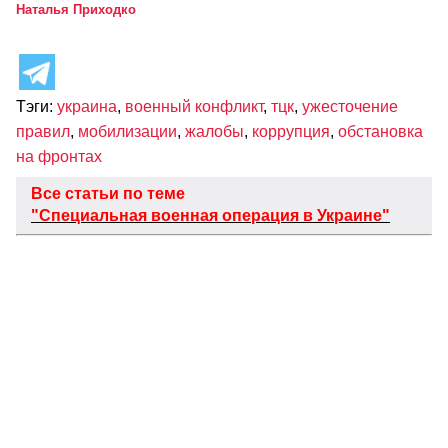
Наталья Приходко
Тэги:
украина
,
военный конфликт
,
тцк
,
ужесточение
правил
,
мобилизации
,
жалобы
,
коррупция
,
обстановка
на фронтах
Все статьи по теме
"Специальная военная операция в Украине"