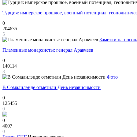
Турция: имперское прошлое, военный потенциал, геополитиче
0
204635
5
Заметки на погон
Пламенные монархисты: генерал Аракчеев
0
140114
3
Фото
В Сомалилэнде отметили День независимости
0
125455
0
0
4007
0
Газета
СНГ
Интернет-версия