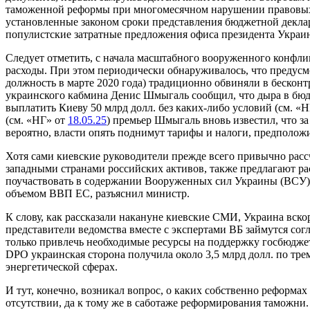
таможенной реформы при многомесячном нарушении правовых н
установленные законом сроки представления бюджетной декла
популистские затратные предложения офиса президента Украин
Следует отметить, с начала масштабного вооруженного конфлик
расходы. При этом периодически обнаруживалось, что предусм
должность в марте 2020 года) традиционно обвиняли в бескон
украинского кабмина Денис Шмыгаль сообщил, что дыра в бюдже
выплатить Киеву 50 млрд долл. без каких-либо условий (см. «
(см. «НГ» от
18.05.25
) премьер Шмыгаль вновь известил, что з
вероятно, власти опять поднимут тарифы и налоги, предполож
Хотя сами киевские руководители прежде всего привычно ра
западными странами российских активов, также предлагают р
поучаствовать в содержании Вооруженных сил Украины (ВСУ).
объемом ВВП ЕС, разъяснил министр.
К слову, как рассказали накануне киевские СМИ, Украина вск
представители ведомства вместе с экспертами ВБ займутся согл
только привлечь необходимые ресурсы на поддержку госбюджет
DPO украинская сторона получила около 3,5 млрд долл. по тр
энергетической сферах.
И тут, конечно, возникал вопрос, о каких собственно реформа
отсутствии, да к тому же в саботаже реформирования таможни