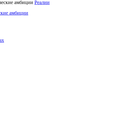
Реалии
ские амбиции
ах