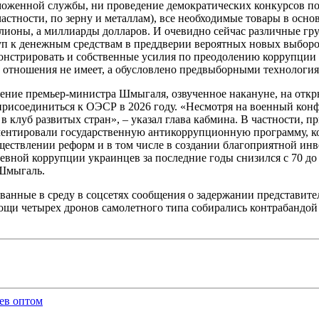
моженной службы, ни проведение демократических конкурсов по
астности, по зерну и металлам), все необходимые товары в ос
лионы, а миллиарды долларов. И очевидно сейчас различные гру
туп к денежным средствам в преддверии вероятных новых выбор
нстрировать и собственные усилия по преодолению коррупции в 
й отношения не имеет, а обусловлено предвыборными технологи
ение премьер-министра Шмыгаля, озвученное накануне, на откр
рисоединиться к ОЭСР в 2026 году. «Несмотря на военный конф
 клуб развитых стран», – указал глава кабмина. В частности, пр
ентировали государственную антикоррупционную программу, ко
ествлении реформ и в том числе в создании благоприятной ин
вной коррупции украинцев за последние годы снизился с 70 до
 Шмыгаль.
анные в среду в соцсетях сообщения о задержании представит
мощи четырех дронов самолетного типа собирались контрабандо