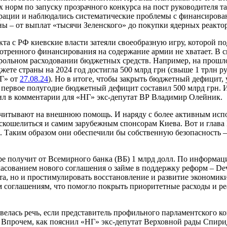
орм по запуску прозрачного конкурса на пост руководителя та
рации и наблюдались систематические проблемы с финансирован
ы – от выплат «тысячи Зеленского» до покупки ядерных реакто
та с РФ киевские власти затеяли своеобразную игру, которой п
отренного финансирования на содержание армии не хватает. В 
трольном расходовании бюджетных средств. Например, на прошл
те страны на 2024 год достигла 500 млрд грн (свыше 1 трлн ру
НГ» от
27.08.24
). Но в итоге, чтобы закрыть бюджетный дефицит,
а первое полугодие бюджетный дефицит составил 500 млрд грн. И
ил в комментарии для «НГ» экс-депутат ВР Владимир Олейник.
ссчитывают на внешнюю помощь. И наряду с более активным ис
аскошелиться и самим зарубежным спонсорам Киева. Вот и глав
 Таким образом они обеспечили бы собственную безопасность –
оре получит от Всемирного банка (ВБ) 1 млрд долл. По информа
асованием нового соглашения о займе в поддержку реформ – Deve
а, но и простимулировать восстановление и развитие экономики
ем соглашениям, что помогло покрыть приоритетные расходы и р
х велась речь, если представитель профильного парламентского 
. Впрочем, как пояснил «НГ» экс-депутат Верховной рады Спир