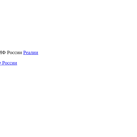
Реалии
 России