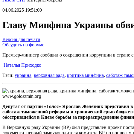
04.06.2025 19:51:00
Главу Минфина Украины обви
Версия для печати
Обсудить на форуме
Премьер-министр сообщил о сокращении коррупции в стране с 
Наталья Приходко
Тэги:
украина
,
верховная рада
,
критика минфина
,
саботаж там
www.goloszmin.org
Депутат от партии «Голос» Ярослав Железняк представил 
саботаж таможенной реформы и хронический срыв бюджетных
обострившейся в Киеве борьбы за перераспределение фина
В Верховную раду Украины (ВР) был представлен проект поста
документа, первый замруководителя комитета ВР по вопросам 