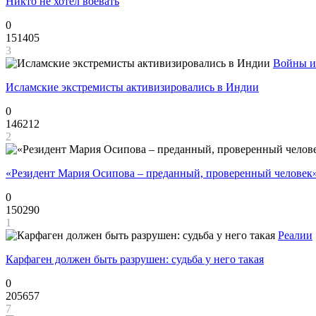
Никто не хотел воевать
0
151405
3
Войны и
Исламские экстремисты активизировались в Индии
0
146212
2
«Резидент Мария Осипова – преданный, проверенный человек
0
150290
1
Реалии
Карфаген должен быть разрушен: судьба у него такая
0
205657
7