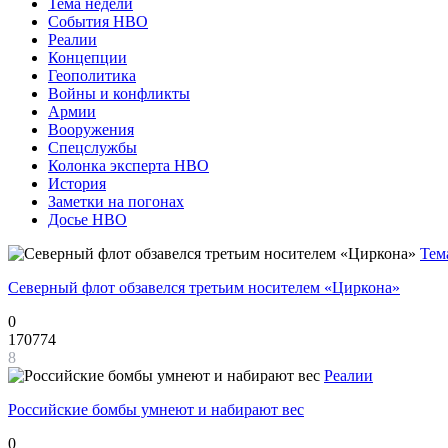
Тема недели
События НВО
Реалии
Концепции
Геополитика
Войны и конфликты
Армии
Вооружения
Спецслужбы
Колонка эксперта НВО
История
Заметки на погонах
Досье НВО
Тем
Северный флот обзавелся третьим носителем «Циркона»
0
170774
8
Реалии
Российские бомбы умнеют и набирают вес
0