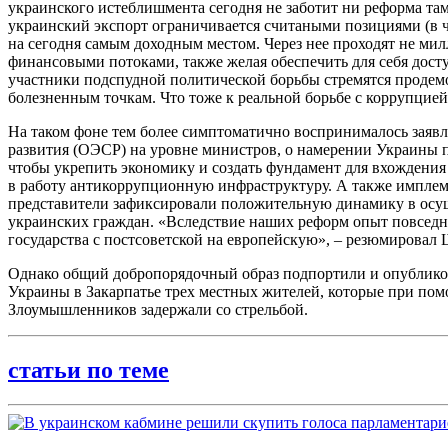
украинского истеблишмента сегодня не заботит ни реформа та
украинский экспорт ограничивается считаными позициями (в ч
на сегодня самым доходным местом. Через нее проходят не мил
финансовыми потоками, также желая обеспечить для себя дос
участники подспудной политической борьбы стремятся продемо
болезненным точкам. Что тоже к реальной борьбе с коррупцие
На таком фоне тем более симптоматично воспринималось заявл
развития (ОЭСР) на уровне министров, о намерении Украины п
чтобы укрепить экономику и создать фундамент для вхождения в
в работу антикоррупционную инфраструктуру. А также имплем
представители зафиксировали положительную динамику в осущ
украинских граждан. «Вследствие наших реформ опыт повседне
государства с постсоветской на европейскую», – резюмировал
Однако общий добропорядочный образ подпортили и опубликов
Украины в Закарпатье трех местных жителей, которые при по
Злоумышленников задержали со стрельбой.
статьи по теме