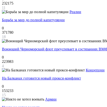
232175
11
Реалии
Борьба за мир до полной капитуляции
0
371780
18
Воюющий Черноморский флот преуспевает в состязаниях ВМФ
0
223983
4
Концепции
На Балканах готовится новый прокси-конфликт
0
153233
15
Армии