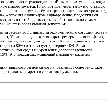
 определению ее руководителя. «В нынешних условиях, когда
новном импортируются. И импорт идет через таможню, ставшую
ппы влияния ведут борьбу за перераспределения контроля над
ов», – уточнил Килинкаров. Одновременно, продолжил он,
стране, и с этой целью стремятся бить власть по самым
ями, констатировал бывший депутат ВР.
ытии заседания Организации экономического сотрудничества и
ликт, Украина продолжает внедрять реформы во всех сферах,
ибавил он, за последние два года в Киеве создали и запустили
торая на 80% соответствует критериям ОЭСР, чьи
вестиционной среды и укреплении добропорядочности
 15%. Это показатель, меняющий парадигму развития
елями западного регионального управления Госпогранслужбы
й переправить сигареты в соседнюю Румынию.