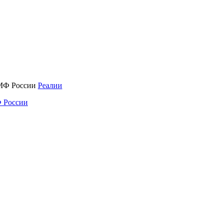
Реалии
 России