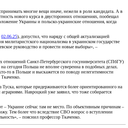
спринимать многие вещи иначе, нежели в роли кандидата. А в
ятность нового курса в двусторонних отношениях, пообещал
оложение Украины и польско-украинские отношения, когда
т
02.06.25
), допустил, что наряду с общей актуализацией
ия милитаристского национализма в украинском государстве
иевское руководство и провести новые выборы», –
ных отношений Санкт-Петербургского госуниверситета (СПбГУ)
 на сегодня Польша не вполне суверенна в подобных делах.
 кто-то в Польше и выскажется по поводу нелегитимности
 Ткаченко.
а Туска, которые придерживаются более ориентированного на
аграриями. Навроцкий уже заявил, что тоже собирается
т – Украине сейчас там не место. По объективным причинам –
ижу. Тем более что вследствие СВО вопрос о вступлении
льность», – пояснил профессор Ткаченко.