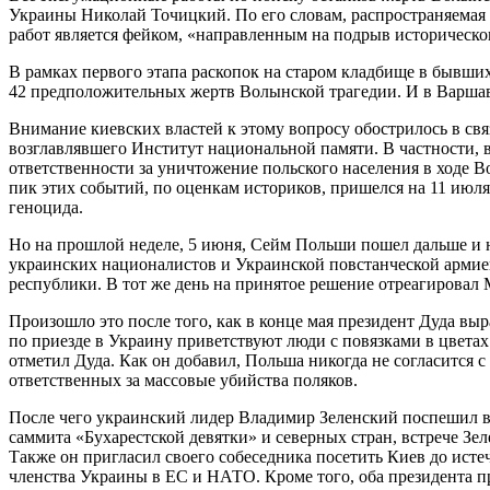
Украины Николай Точицкий. По его словам, распространяема
работ является фейком, «направленным на подрыв историческ
В рамках первого этапа раскопок на старом кладбище в бывших
42 предположительных жертв Волынской трагедии. И в Варшав
Внимание киевских властей к этому вопросу обострилось в св
возглавлявшего Институт национальной памяти. В частности, 
ответственности за уничтожение польского населения в ходе В
пик этих событий, по оценкам историков, пришелся на 11 июля
геноцида.
Но на прошлой неделе, 5 июня, Сейм Польши пошел дальше и н
украинских националистов и Украинской повстанческой арми
республики. В тот же день на принятое решение отреагировал
Произошло это после того, как в конце мая президент Дуда выр
по приезде в Украину приветствуют люди с повязками в цветах
отметил Дуда. Как он добавил, Польша никогда не согласится 
ответственных за массовые убийства поляков.
После чего украинский лидер Владимир Зеленский поспешил вс
саммита «Бухарестской девятки» и северных стран, встрече Зе
Также он пригласил своего собеседника посетить Киев до исте
членства Украины в ЕС и НАТО. Кроме того, оба президента п