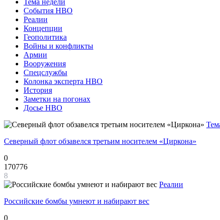
Тема недели
События НВО
Реалии
Концепции
Геополитика
Войны и конфликты
Армии
Вооружения
Спецслужбы
Колонка эксперта НВО
История
Заметки на погонах
Досье НВО
Тем
Северный флот обзавелся третьим носителем «Циркона»
0
170776
8
Реалии
Российские бомбы умнеют и набирают вес
0