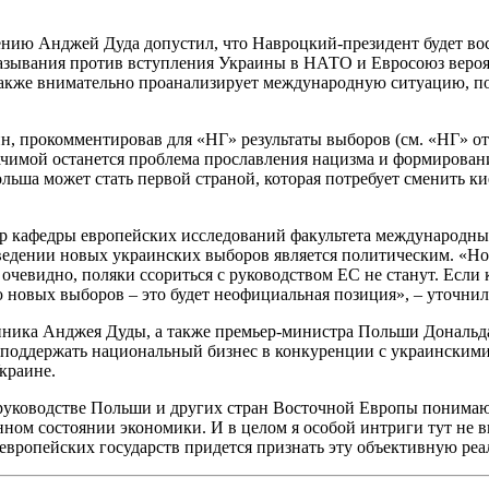
ению Анджей Дуда допустил, что Навроцкий-президент будет во
сказывания против вступления Украины в НАТО и Евросоюз веро
 также внимательно проанализирует международную ситуацию, п
, прокомментировав для «НГ» результаты выборов (см. «НГ» о
ачимой останется проблема прославления нацизма и формирован
ольша может стать первой страной, которая потребует сменить к
ссор кафедры европейских исследований факультета международ
оведении новых украинских выборов является политическим. «Но
очевидно, поляки ссориться с руководством ЕС не станут. Если
 новых выборов – это будет неофициальная позиция», – уточнил
енника Анджея Дуды, а также премьер-министра Польши Дональд
 поддержать национальный бизнес в конкуренции с украинскими 
краине.
в руководстве Польши и других стран Восточной Европы понимаю
ом состоянии экономики. И в целом я особой интриги тут не в
европейских государств придется признать эту объективную реа