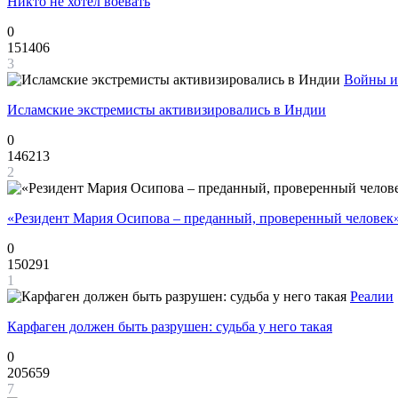
Никто не хотел воевать
0
151406
3
Войны и
Исламские экстремисты активизировались в Индии
0
146213
2
«Резидент Мария Осипова – преданный, проверенный человек
0
150291
1
Реалии
Карфаген должен быть разрушен: судьба у него такая
0
205659
7