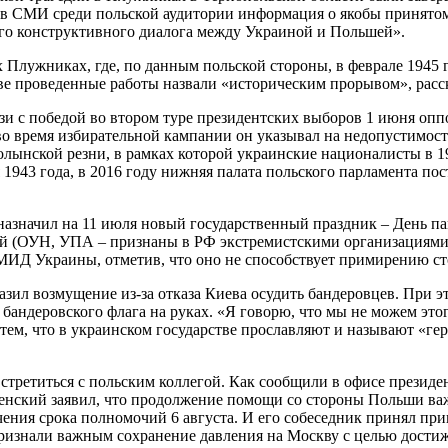
я в СМИ среди польской аудитории информация о якобы принят
ого конструктивного диалога между Украиной и Польшей».
 Плужниках, где, по данным польской стороны, в феврале 1945 
е проведенные работы назвали «историческим прорывом», расс
язи с победой во втором туре президентских выборов 1 июня оп
во время избирательной кампании он указывал на недопустимос
олынской резни, в рамках которой украинские националисты в 19
 1943 года, в 2016 году нижняя палата польского парламента п
азначил на 11 июля новый государственный праздник – День па
ей (ОУН, УПА – признаны в РФ экстремистскими организациями
 МИД Украины, отметив, что оно не способствует примирению ст
азил возмущение из-за отказа Киева осудить бандеровцев. При э
 бандеровского флага на руках. «Я говорю, что мы не можем это
с тем, что в украинском государстве прославляют и называют «г
третиться с польским коллегой. Как сообщили в офисе президен
ленский заявил, что продолжение помощи со стороны Польши важ
чения срока полномочий 6 августа. И его собеседник принял пр
ризнали важным сохранение давления на Москву с целью достиж