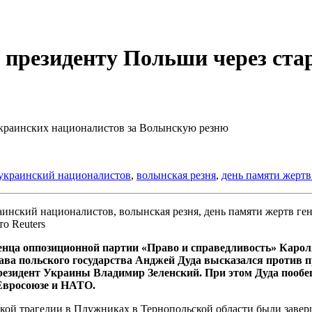
 президенту Польши через ста
краинских националистов за Волынскую резню
 украинский националистов
,
волынская резня
,
день памяти жертв
о Reuters
нца оппозиционной партии «Право и справедливость» Карол
ава польского государства Анджей Дуда высказался против
президент Украины Владимир Зеленский. При этом Дуда пооб
Евросоюзе и НАТО.
кой трагедии в Плужниках в Тернопольской области были заверш