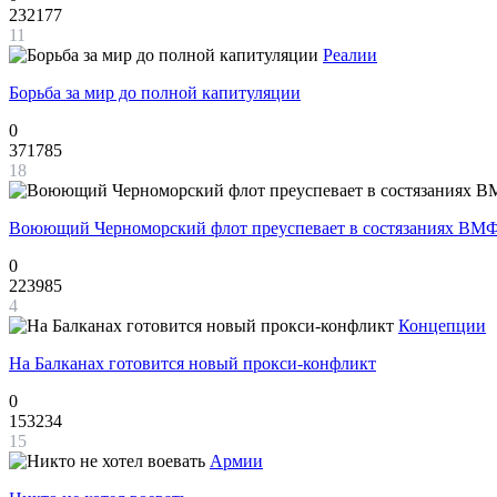
232177
11
Реалии
Борьба за мир до полной капитуляции
0
371785
18
Воюющий Черноморский флот преуспевает в состязаниях ВМФ
0
223985
4
Концепции
На Балканах готовится новый прокси-конфликт
0
153234
15
Армии