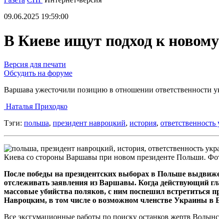
09.06.2025 19:59:00
В Киеве ищут подход к новому
Версия для печати
Обсудить на форуме
Варшава ужесточили позицию в отношении ответственности у
Наталья Приходко
Тэги:
польша
,
президент навроцкий
,
история
,
ответственность
Киева со стороны Варшавы при новом президенте Польши. Фот
После победы на президентских выборах в Польше выдвиже
отслеживать заявления из Варшавы. Когда действующий гл
массовые убийства поляков, с ним поспешил встретиться 
Навроцким, в том числе о возможном членстве Украины в 
Все эксгумационные работы по поиску останков жертв Волынс