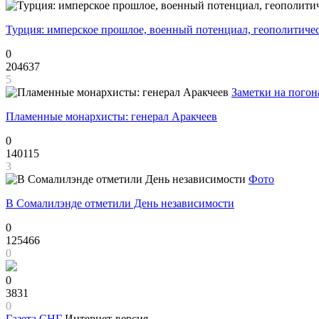
Турция: имперское прошлое, военный потенциал, геополитиче
0
204637
5
Заметки на погон
Пламенные монархисты: генерал Аракчеев
0
140115
3
Фото
В Сомалилэнде отметили День независимости
0
125466
0
0
3831
0
Газета
СНГ
Интернет-версия