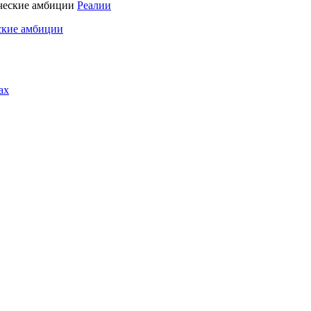
Реалии
ские амбиции
ах