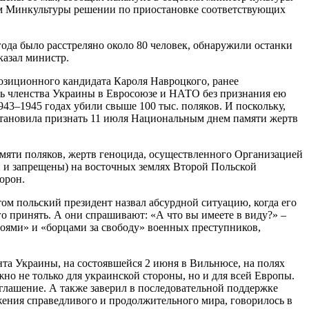
ом Минкультуры решении по приостановке соответствующих
года было расстреляно около 80 человек, обнаружили останки
казал министр.
позиционного кандидата Кароля Навроцкого, ранее
ть членства Украины в Евросоюзе и НАТО без признания ею
43–1945 годах убили свыше 100 тыс. поляков. И поскольку,
остановила признать 11 июля Национальным днем памяти жертв
мяти поляков, жертв геноцида, осуществленного Организацией
 и запрещены) на восточных землях Второй Польской
орон.
том польский президент назвал абсурдной ситуацию, когда его
го принять. А они спрашивают: «А что вы имеете в виду?» –
ероями» и «борцами за свободу» военных преступников,
та Украины, на состоявшейся 2 июня в Вильнюсе, на полях
но не только для украинской стороны, но и для всей Европы.
иглашение. А также заверил в последовательной поддержке
ения справедливого и продолжительного мира, говорилось в