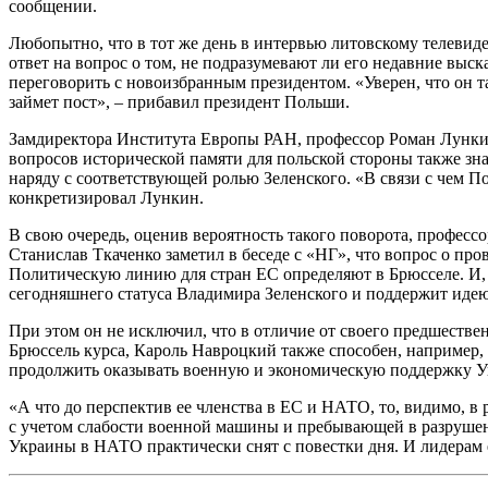
сообщении.
Любопытно, что в тот же день в интервью литовскому телевид
ответ на вопрос о том, не подразумевают ли его недавние вы
переговорить с новоизбранным президентом. «Уверен, что он
займет пост», – прибавил президент Польши.
Замдиректора Института Европы РАН, профессор Роман Лункин
вопросов исторической памяти для польской стороны также зн
наряду с соответствующей ролью Зеленского. «В связи с чем П
конкретизировал Лункин.
В свою очередь, оценив вероятность такого поворота, профе
Станислав Ткаченко заметил в беседе с «НГ», что вопрос о пр
Политическую линию для стран ЕС определяют в Брюсселе. И, 
сегодняшнего статуса Владимира Зеленского и поддержит идею
При этом он не исключил, что в отличие от своего предшеств
Брюссель курса, Кароль Навроцкий также способен, например,
продолжить оказывать военную и экономическую поддержку У
«А что до перспектив ее членства в ЕС и НАТО, то, видимо, 
с учетом слабости военной машины и пребывающей в разрушенн
Украины в НАТО практически снят с повестки дня. И лидерам 