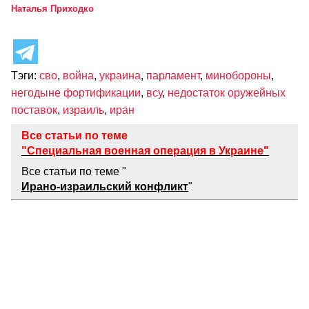
Наталья Приходко
Тэги:
сво
,
война
,
украина
,
парламент
,
минобороны
,
негодыне фортификации
,
всу
,
недостаток оружейных
поставок
,
израиль
,
иран
Все статьи по теме
"Специальная военная операция в Украине"
Все статьи по теме "
Ирано-израильский конфликт
"