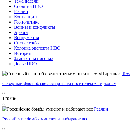
Тема недели
События НВО
Реалии
Концепции
Геополитика
Войны и конфликты
Армии
Вооружения
Спецслужбы
Колонка эксперта НВО
История
Заметки на погонах
Досье НВО
Тем
Северный флот обзавелся третьим носителем «Циркона»
0
170766
8
Реалии
Российские бомбы умнеют и набирают вес
0