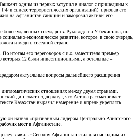
 Ташкент одним из первых вступил в диалог с пришедшим к
 РФ в списке террористических организаций), признав его
ожил на Афганистан санкции и заморозил активы его
 более удаленных государств. Руководство Узбекистана, по
социально-экономическое развитие, которое, в свою очередь,
олота и меди в соседней стране.
По итогам его переговоров с и.о. заместителя премьер-
з которых 12 были инвестиционными, а остальные –
Барадаром актуальные вопросы дальнейшего расширения
 в дипломатических отношениях между двумя странами,
танский дипломат подчеркнул, что Астана рассматривает
тексте Казахстан выразил намерение и впредь укреплять
орую он назвал «признанным лидером Центрально-Азиатского
рабочих мест в Афганистане.
тлеу заявил: «Сегодня Афганистан стал для нас одним из