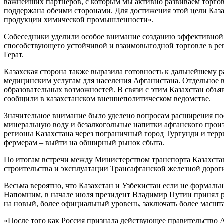
важнейших партнеров, с которым мы активно развиваем торгово
поддержана обеими сторонами. Для достижения этой цели Каза
продукции химической промышленности».
Собеседники уделили особое внимание созданию эффективной 
способствующего устойчивой и взаимовыгодной торговле в рег
Герат.
Казахская сторона также выразила готовность к дальнейшему
медицинским услугам для населения Афганистана. Отдельное 
образовательных возможностей. В связи с этим Казахстан объя
сообщили в казахстанском внешнеполитическом ведомстве.
Значительное внимание было уделено вопросам расширения по
минеральную воду и безалкогольные напитки афганского прои
регионы Казахстана через пограничный город Тургунди и терр
фермерам – выйти на обширный рынок сбыта.
По итогам встречи между Министерством транспорта Казахст
строительства и эксплуатации Трансафганской железной дор
Весьма вероятно, что Казахстан и Узбекистан если не формаль
Напомним, в начале июля президент Владимир Путин принял р
на новый, более официальный уровень, заключать более масшт
«После того как Россия признала действующее правительство А