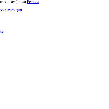
Реалии
ские амбиции
ах