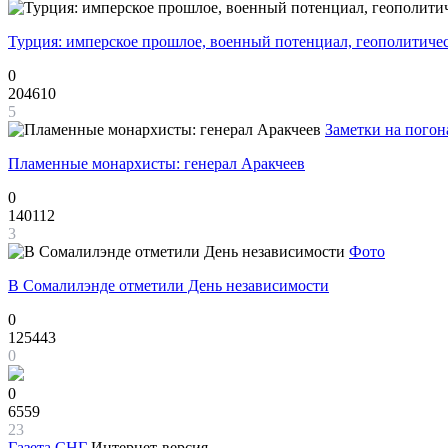
Турция: имперское прошлое, военный потенциал, геополитиче
0
204610
5
Заметки на погон
Пламенные монархисты: генерал Аракчеев
0
140112
3
Фото
В Сомалилэнде отметили День независимости
0
125443
0
0
6559
23
Газета
СНГ
Интернет-версия