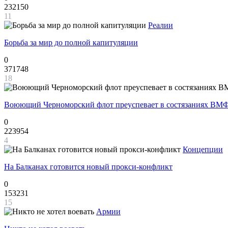
232150
11
Реалии
Борьба за мир до полной капитуляции
0
371748
18
Воюющий Черноморский флот преуспевает в состязаниях ВМФ
0
223954
4
Концепции
На Балканах готовится новый прокси-конфликт
0
153231
15
Армии