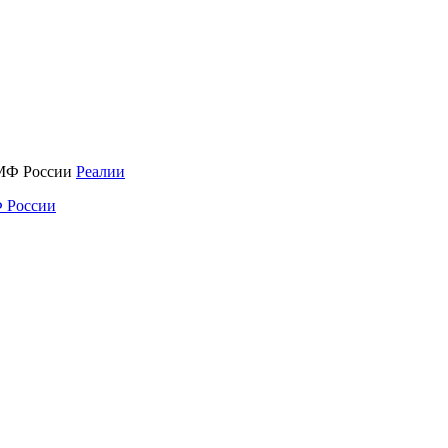
Реалии
 России