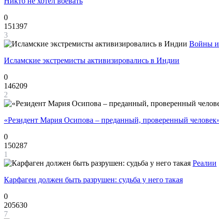
Никто не хотел воевать
0
151397
3
Войны и
Исламские экстремисты активизировались в Индии
0
146209
2
«Резидент Мария Осипова – преданный, проверенный человек
0
150287
1
Реалии
Карфаген должен быть разрушен: судьба у него такая
0
205630
7