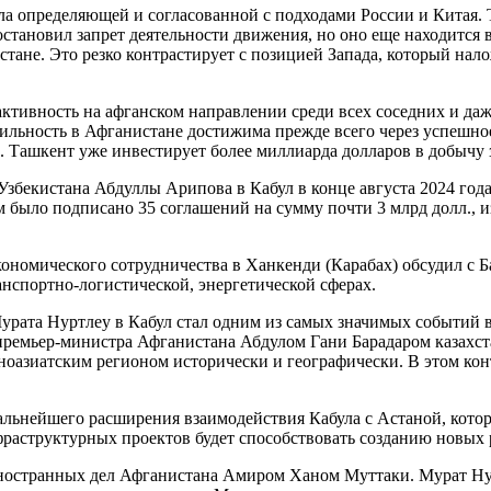
ла определяющей и согласованной с подходами России и Китая.
тановил запрет деятельности движения, но оно еще находится в
тане. Это резко контрастирует с позицией Запада, который нал
тивность на афганском направлении среди всех соседних и даже
льность в Афганистане достижима прежде всего через успешное 
 Ташкент уже инвестирует более миллиарда долларов в добычу з
бекистана Абдуллы Арипова в Кабул в конце августа 2024 года. 
было подписано 35 соглашений на сумму почти 3 млрд долл., и
ономического сотрудничества в Ханкенди (Карабах) обсудил с 
нспортно-логистической, энергетической сферах.
Мурата Нуртлеу в Кабул стал одним из самых значимых событий
я премьер-министра Афганистана Абдулом Гани Барадаром казахс
ноазиатским регионом исторически и географически. В этом кон
дальнейшего расширения взаимодействия Кабула с Астаной, кот
фраструктурных проектов будет способствовать созданию новых 
иностранных дел Афганистана Амиром Ханом Муттаки. Мурат Нур