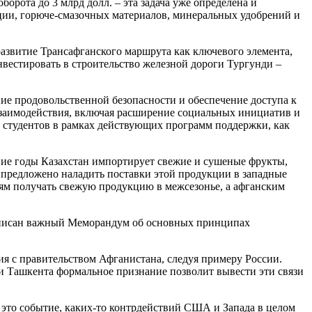
рота до 3 млрд долл. – эта задача уже определена и
ции, горюче-смазочных материалов, минеральных удобрений и
звитие Трансафганского маршрута как ключевого элемента,
нвестировать в строительство железной дороги Тургунди –
е продовольственной безопасности и обеспечение доступа к
взаимодействия, включая расширение социальных инициатив и
х студентов в рамках действующих программ поддержки, как
ние годы Казахстан импортирует свежие и сушеные фрукты,
 предложено наладить поставки этой продукции в западные
ям получать свежую продукцию в межсезонье, а афганским
дписан важный Меморандум об основных принципах
вия с правительством Афганистана, следуя примеру России.
 Ташкента формальное признание позволит вывести эти связи
 это событие, каких-то контрдействий США и Запада в целом