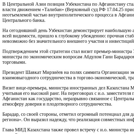
В Центральной Азии позиция Узбекистана по Афганистану ста
власти движением «Талибан» (Верховный суд РФ 17.04.25 приос
неотъемлемой частью внутриполитического процесса в Афганис
Центрального банка.
На сегодняшний день Узбекистан демонстрирует наибольшую ак
всей видимости, пришло к глубокому убеждению: прочная стаби
невозможно без значительного внешнего участия и инвестиций.
Подтверждением этой стратегии стал визит премьер-министра Уз
министра по экономическим вопросам Абдулом Гани Барадаром 
торговыми.
Президент Шавкат Мирзиёев на полях саммита Организации эк
взаимовыгодного сотрудничества в торгово-экономической, тра
Визит вице-премьера, министра иностранных дел Казахстана 
учитывая его высокий ранг. На переговорах с и.о. заместител
Афганистан как государство, неразрывно связанное с Централь
атмосферу доверия и плодотворного сотрудничества.
Барадар, со своей стороны, отметил огромный потенциал для 
региона». Он выразил надежду, что реализация совместных ин
Глава МИД Казахстана также провел встречу с и.о. министра 