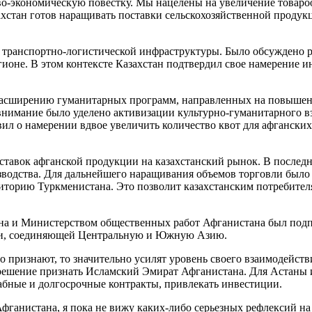
-экономическую повестку. Мы нацелены на увеличение товарообо
хстан готов наращивать поставки сельскохозяйственной продук
транспортно-логистической инфраструктуры. Было обсуждено ра
ионе. В этом контексте Казахстан подтвердил свое намерение и
 расширению гуманитарных программ, направленных на повышени
внимание было уделено активизации культурно-гуманитарного 
вил о намерении вдвое увеличить количество квот для афгански
ставок афганской продукции на казахстанский рынок. В послед
зводства. Для дальнейшего наращивания объемов торговли было
иторию Туркменистана. Это позволит казахстанским потребител
ана и Министерством общественных работ Афганистана был по
оги, соединяющей Центральную и Южную Азию.
но признают, то значительно усилят уровень своего взаимодейст
ешение признать Исламский Эмират Афганистана. Для Астаны и
абные и долгосрочные контракты, привлекать инвестиции.
фганистана, я пока не вижу каких-либо серьезных рефлексий на