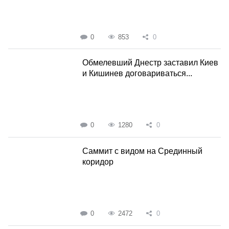
0
853
0
Обмелевший Днестр заставил Киев
и Кишинев договариваться...
0
1280
0
Саммит с видом на Срединный
коридор
0
2472
0