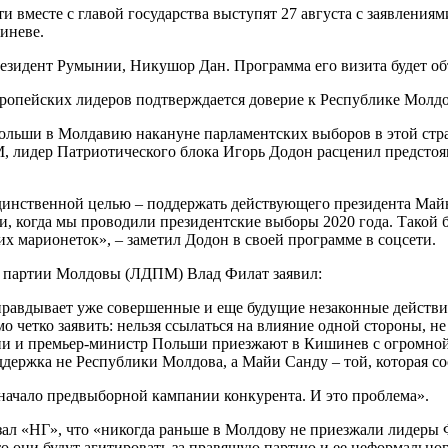
вместе с главой государства выступят 27 августа с заявлениями
иневе.
президент Румынии, Никушор Дан. Программа его визита будет о
ропейских лидеров подтверждается доверие к Республике Молдо
ольши в Молдавию накануне парламентских выборов в этой стра
М, лидер Патриотического блока Игорь Додон расценил предсто
единственной целью – поддержать действующего президента Майю
, когда мы проводили президентские выборы 2020 года. Такой 
их марионеток», – заметил Додон в своей программе в соцсети.
 партии Молдовы (ЛДПМ) Влад Филат заявил:
оправдывает уже совершенные и еще будущие незаконные действи
о четко заявить: нельзя ссылаться на влияние одной стороны, не
и и премьер-министр Польши приезжают в Кишинев с огромной п
держка не Республики Молдова, а Майи Санду – той, которая сос
ачало предвыборной кампании конкурента. И это проблема».
л «НГ», что «никогда раньше в Молдову не приезжали лидеры 
о они будут агитировать за правящую партию и ее неформальног