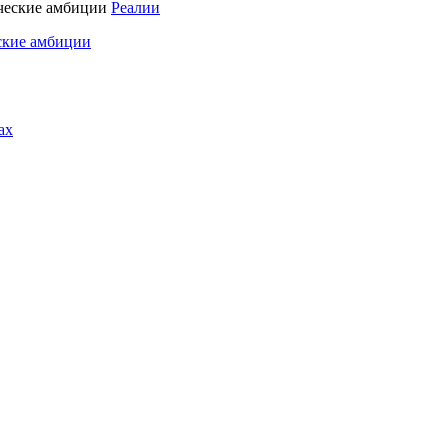
Реалии
ские амбиции
ах