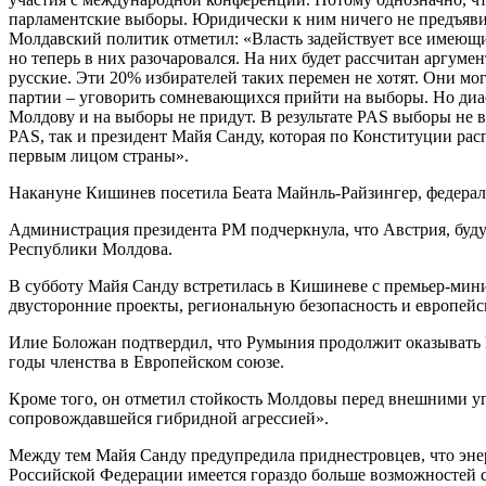
парламентские выборы. Юридически к ним ничего не предъяви
Молдавский политик отметил: «Власть задействует все имеющие
но теперь в них разочаровался. На них будет рассчитан аргумен
русские. Эти 20% избирателей таких перемен не хотят. Они мо
партии – уговорить сомневающихся прийти на выборы. Но диас
Молдову и на выборы не придут. В результате PAS выборы не вы
PAS, так и президент Майя Санду, которая по Конституции расп
первым лицом страны».
Накануне Кишинев посетила Беата Майнль-Райзингер, федера
Администрация президента РМ подчеркнула, что Австрия, буду
Республики Молдова.
В субботу Майя Санду встретилась в Кишиневе с премьер-мин
двусторонние проекты, региональную безопасность и европей
Илие Боложан подтвердил, что Румыния продолжит оказывать Р
годы членства в Европейском союзе.
Кроме того, он отметил стойкость Молдовы перед внешними уг
сопровождавшейся гибридной агрессией».
Между тем Майя Санду предупредила приднестровцев, что энерг
Российской Федерации имеется гораздо больше возможностей с