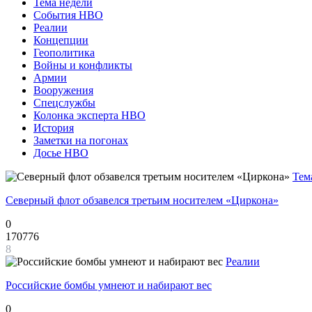
Тема недели
События НВО
Реалии
Концепции
Геополитика
Войны и конфликты
Армии
Вооружения
Спецслужбы
Колонка эксперта НВО
История
Заметки на погонах
Досье НВО
Тем
Северный флот обзавелся третьим носителем «Циркона»
0
170776
8
Реалии
Российские бомбы умнеют и набирают вес
0