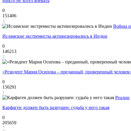
Никто не хотел воевать
0
151406
3
Войны и
Исламские экстремисты активизировались в Индии
0
146213
2
«Резидент Мария Осипова – преданный, проверенный человек
0
150291
1
Реалии
Карфаген должен быть разрушен: судьба у него такая
0
205659
7