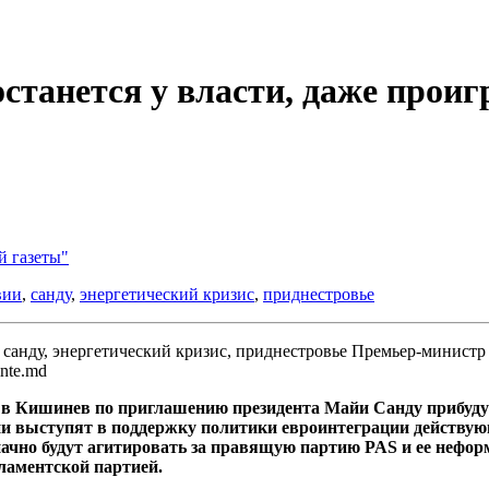
танется у власти, даже прои
й газеты"
вии
,
санду
,
энергетический кризис
,
приднестровье
Премьер-министр 
nte.md
та в Кишинев по приглашению президента Майи Санду прибу
и выступят в поддержку политики евроинтеграции действую
ачно будут агитировать за правящую партию PAS и ее неформ
рламентской партией.