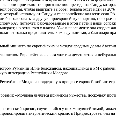
шь – они приезжают по приглашению президента Санду, котора
ся ресурсы, чтобы выиграть выборы. Борьба будет идти за 20% 
т, который используют Санду и ее европейские коллеги: если PAS
гли бы голосовать за другую проевропейскую партию, но серьезн
пору PAS потеряет: разочарованные в этой партии наши сограж
играет, но останется у власти. Уже в парламенте она создаст ал
олагает только представительскими функциями, а благодаря прав
льный министр по европейским и международным делам Австри
чи членом Европейского союза уже три десятилетия и нейтральн
истром Румынии Илие Боложаном, находившимся в РМ с рабочим
скую интеграцию Республики Молдова.
еспублике Молдова поддержку в процессе европейской интеграц
розами: «Молдова является примером мужества, поскольку прот
етический кризис, случившийся у них минувшей зимой, может по
провоцировать энергетический кризис в Приднестровье, чем на 