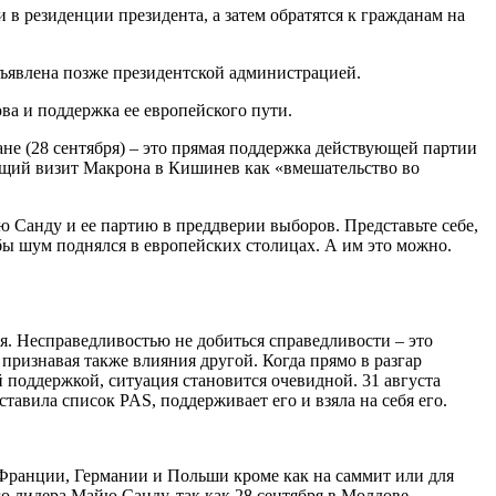
 в резиденции президента, а затем обратятся к гражданам на
бъявлена позже президентской администрацией.
ва и поддержка ее европейского пути.
не (28 сентября) – это прямая поддержка действующей партии
ящий визит Макрона в Кишинев как «вмешательство во
 Санду и ее партию в преддверии выборов. Представьте себе,
бы шум поднялся в европейских столицах. А им это можно.
я. Несправедливостью не добиться справедливости – это
 признавая также влияния другой. Когда прямо в разгар
оддержкой, ситуация становится очевидной. 31 августа
тавила список PAS, поддерживает его и взяла на себя его.
Франции, Германии и Польши кроме как на саммит или для
о лидера Майю Санду, так как 28 сентября в Молдове