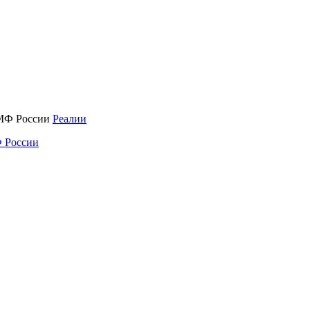
Реалии
 России