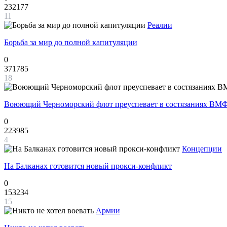
232177
11
Реалии
Борьба за мир до полной капитуляции
0
371785
18
Воюющий Черноморский флот преуспевает в состязаниях ВМФ
0
223985
4
Концепции
На Балканах готовится новый прокси-конфликт
0
153234
15
Армии