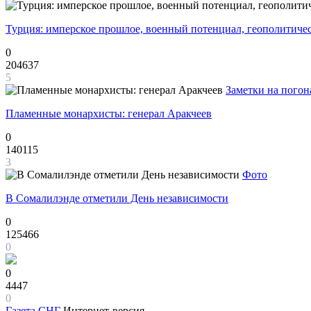
Турция: имперское прошлое, военный потенциал, геополитиче
0
204637
5
Заметки на погон
Пламенные монархисты: генерал Аракчеев
0
140115
3
Фото
В Сомалилэнде отметили День независимости
0
125466
0
0
4447
0
Газета
СНГ
Интернет-версия