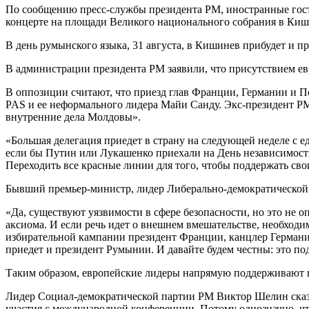
По сообщению пресс-службы президента РМ, иностранные гости 
концерте на площади Великого национального собрания в Киш
В день румынского языка, 31 августа, в Кишинев прибудет и 
В администрации президента РМ заявили, что присутствием ев
В оппозиции считают, что приезд глав Франции, Германии и П
PAS и ее неформального лидера Майи Санду. Экс-президент Р
внутренние дела Молдовы».
«Большая делегация приедет в страну на следующей неделе с 
если бы Путин или Лукашенко приехали на День независимости
Переходить все красные линии для того, чтобы поддержать сво
Бывший премьер-министр, лидер Либерально-демократической
«Да, существуют уязвимости в сфере безопасности, но это не 
аксиома. И если речь идет о внешнем вмешательстве, необходим
избирательной кампании президент Франции, канцлер Германи
приедет и президент Румынии. И давайте будем честны: это под
Таким образом, европейские лидеры напрямую поддерживают н
Лидер Социал-демократической партии РМ Виктор Шелин сказа
участия с международной конференции. Потому однозначно, чт