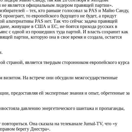
я не является официальным лидером правящей партии».
избирателей – тех, кто раньше голосовал за PAS и Майю Санду,
 проиграет, то европейского будущего не будет, а придут
ой альтернативы PAS нет. Так что сейчас задача правящей
дане, живущие в США и ЕС, не боятся прихода русских в
ьянс с одной из прошедших туда партий. И власть сохранит как
ящей партии, которую она в свое время и создала, остается
и.
ой страной, является твердым сторонником европейского курса
 визитом. На встрече они обсудили межгосударственные
ии, предоставляя ей экспертные знания и опыт, обретенные за
ивостояла давлению энергетического шантажа и пропаганды,
вториться. Она сказала на телеканале Jurnal-TV, что «у
правом берегу Днестра».