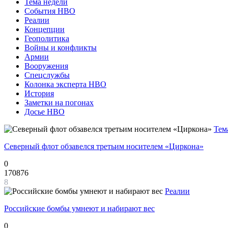
Тема недели
События НВО
Реалии
Концепции
Геополитика
Войны и конфликты
Армии
Вооружения
Спецслужбы
Колонка эксперта НВО
История
Заметки на погонах
Досье НВО
Тем
Северный флот обзавелся третьим носителем «Циркона»
0
170876
8
Реалии
Российские бомбы умнеют и набирают вес
0