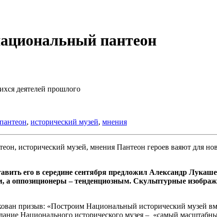
национальный пантеон
ихся деятелей прошлого
пантеон
,
исторический музей
,
мнения
Пантеон героев ваяют для но
авить его в середине сентября предложил Александр Лукашен
 а оппозиционеры – тенденциозным. Скульптурные изображе
кован призыв: «Построим Национальный исторический музей вм
здание Национального исторического музея – «самый масштабный