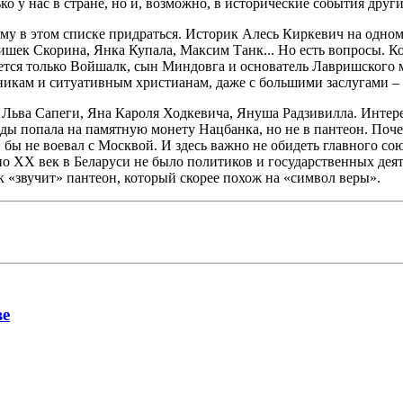
о у нас в стране, но и, возможно, в исторические события други
ему в этом списке придраться. Историк Алесь Киркевич на одно
шек Скорина, Янка Купала, Максим Танк... Но есть вопросы. Когд
нается только Войшалк, сын Миндовга и основатель Лавришского
никам и ситуативным христианам, даже с большими заслугами – 
 Льва Сапеги, Яна Кароля Ходкевича, Януша Радзивилла. Интере
жды попала на памятную монету Нацбанка, но не в пантеон. Поч
 бы не воевал с Москвой. И здесь важно не обидеть главного со
 по XX век в Беларуси не было политиков и государственных де
к «звучит» пантеон, который скорее похож на «символ веры».
ве