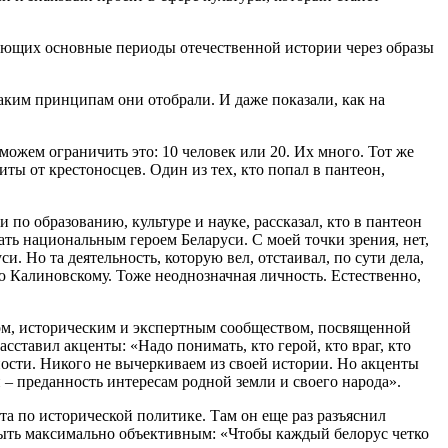
жающих основные периоды отечественной истории через образы
каким принципам они отобрали. И даже показали, как на
ожем ограничить это: 10 человек или 20. Их много. Тот же
ты от крестоносцев. Один из тех, кто попал в пантеон,
по образованию, культуре и науке, рассказал, кто в пантеон
ать национальным героем Беларуси. С моей точки зрения, нет,
. Но та деятельность, которую вел, отстаивал, по сути дела,
ю Калиновскому. Тоже неоднозначная личность. Естественно,
вом, историческим и экспертным сообществом, посвященной
сставил акценты: «Надо понимать, кто герой, кто враг, кто
ичности. Никого не вычеркиваем из своей истории. Но акценты
 – преданность интересам родной земли и своего народа».
та по исторической политике. Там он еще раз разъяснил
 быть максимально объективным: «Чтобы каждый белорус четко