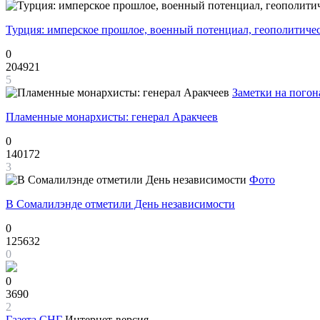
Турция: имперское прошлое, военный потенциал, геополитиче
0
204921
5
Заметки на погон
Пламенные монархисты: генерал Аракчеев
0
140172
3
Фото
В Сомалилэнде отметили День независимости
0
125632
0
0
3690
2
Газета
СНГ
Интернет-версия