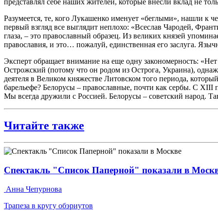
представлял себе наших жителей, которые внесли вклад не тольк
Разумеется, те, кого Лукашенко именует «беглыми», нашли к ч
первый взгляд все выглядит неплохо: «Всеслав Чародей, Франти
глаза, – это православный образец. Из великих князей упоми
православия, и это… пожалуй, единственная его заслуга. Языч
Эксперт обращает внимание на еще одну закономерность: «Нет
Острожский (потому что он родом из Острога, Украина), одна
деятеля в Великом княжестве Литовском того периода, который
барельефе? Белорусы – православные, почти как сербы. С XIII
Мы всегда дружили с Россией. Белорусы – советский народ. Та
Читайте также
Спектакль "Список Паперной" показали в Моск
Анна Чепурнова
Трапеза в кругу обэриутов