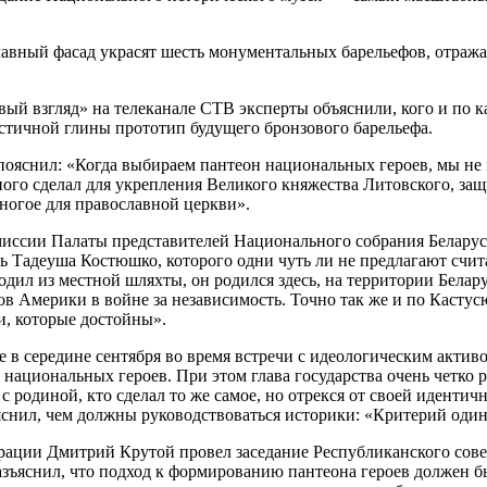
 главный фасад украсят шесть монументальных барельефов, отра
вый взгляд» на телеканале СТВ эксперты объяснили, кого и по 
астичной глины прототип будущего бронзового барельефа.
пояснил: «Когда выбираем пантеон национальных героев, мы не м
ого сделал для укрепления Великого княжества Литовского, защи
ногое для православной церкви».
иссии Палаты представителей Национального собрания Беларуси 
сть Тадеуша Костюшко, которого одни чуть ли не предлагают счит
ил из местной шляхты, он родился здесь, на территории Беларуси
в Америки в войне за независимость. Точно так же и по Кастус
и, которые достойны».
 в середине сентября во время встречи с идеологическим акти
ациональных героев. При этом глава государства очень четко ра
ь с родиной, кто сделал то же самое, но отрекся от своей идент
яснил, чем должны руководствоваться историки: «Критерий один
трации Дмитрий Крутой провел заседание Республиканского сове
 разъяснил, что подход к формированию пантеона героев должен