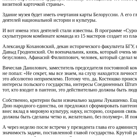
визитной карточкой страны».
Здание музея будет иметь очертания карты Белоруссии. А его
деятелей национальной истории и культуры.
И вот имена этих деятелей стали известны. В программе «Суро
скульптурном комбинате команда из 15 мастеров создает из пл
Александр Кохановский, декан исторического факультета БГУ, 
Давыд Гродненский. Он военачальник, князь, который очень мн
безусловно, Афанасий Филиппович, человек, который сделал м
Вячеслав Данилович, заместитель председателя постоянной ком
не попал: «Не секрет, мы все знаем, на слуху находится лично
это абсолютно неприемлемо. Потому что, да, Костюшко происход
интересы польского государства, интересы Соединенных Штато
тот, кто входит в пантеон, это действительно должны быть люд
Собственно, критерии были изначально заданы Лукашенко. Еще
Дню народного единства, он предложил сформировать пантеон н
внес вклад в мировую культуру, науку, историю, сохранив связ
должны быть сделаны четко и, желательно, без полумер». И по
А через неделю после встречи у президента глава его админис
значимость задачи, поставленной главой государства. Крутой