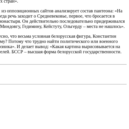
х стран».
м из оппозиционных сайтов анализирует состав пантеона: «На
а речь заходит о Средневековье, первое, что бросается в
 монастыря. Он действительно последовательно придерживался
Миндовгу, Гедимину, Кейстуту, Ольгерду – места не нашлось».
сно, что весьма условная белорусская фигура, Константин
ему? Потому что трудно найти политического или военного
юзника». И делает вывод: «Какая картина вырисовывается на
ятелей. БССР – высшая форма белорусской государственности.