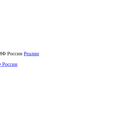
Реалии
 России