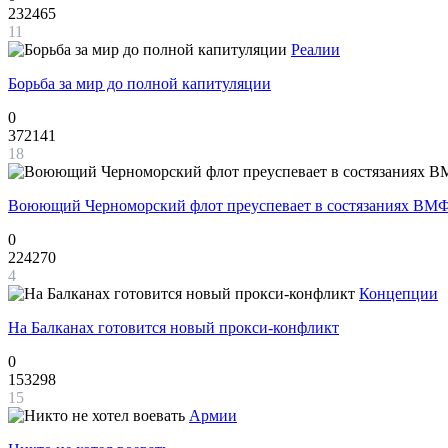
232465
11
Реалии
Борьба за мир до полной капитуляции
0
372141
18
Воюющий Черноморский флот преуспевает в состязаниях ВМФ
0
224270
4
Концепции
На Балканах готовится новый прокси-конфликт
0
153298
15
Армии