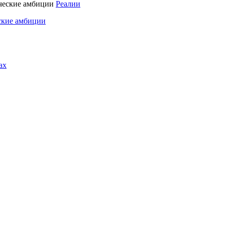
Реалии
ские амбиции
ах