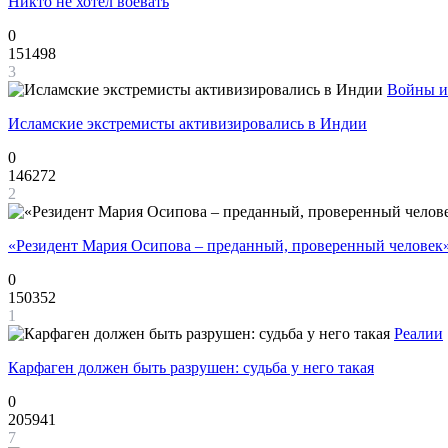
Никто не хотел воевать
0
151498
3
Войны и
Исламские экстремисты активизировались в Индии
0
146272
2
«Резидент Мария Осипова – преданный, проверенный человек
0
150352
1
Реалии
Карфаген должен быть разрушен: судьба у него такая
0
205941
7