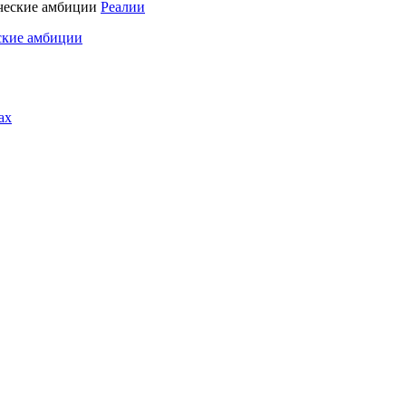
Реалии
ские амбиции
ах