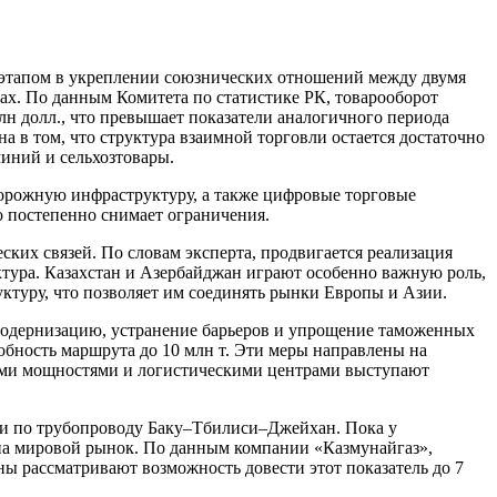
 этапом в укреплении союзнических отношений между двумя
ах. По данным Комитета по статистике РК, товарооборот
млн долл., что превышает показатели аналогичного периода
на в том, что структура взаимной торговли остается достаточно
миний и сельхозтовары.
дорожную инфраструктуру, а также цифровые торговые
то постепенно снимает ограничения.
ских связей. По словам эксперта, продвигается реализация
ктура. Казахстан и Азербайджан играют особенно важную роль,
ктуру, что позволяет им соединять рынки Европы и Азии.
модернизацию, устранение барьеров и упрощение таможенных
обность маршрута до 10 млн т. Эти меры направлены на
выми мощностями и логистическими центрами выступают
ти по трубопроводу Баку–Тбилиси–Джейхан. Пока у
 на мировой рынок. По данным компании «Казмунайгаз»,
ны рассматривают возможность довести этот показатель до 7