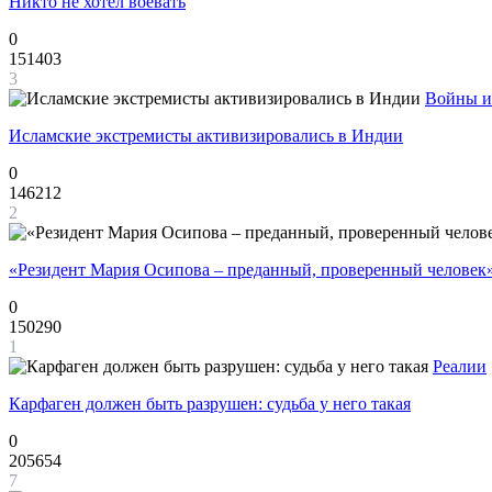
Никто не хотел воевать
0
151403
3
Войны и
Исламские экстремисты активизировались в Индии
0
146212
2
«Резидент Мария Осипова – преданный, проверенный человек
0
150290
1
Реалии
Карфаген должен быть разрушен: судьба у него такая
0
205654
7