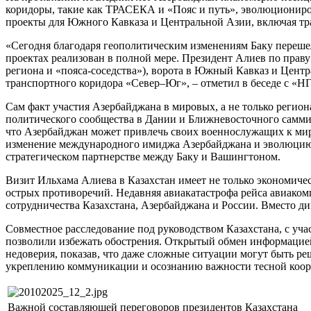
коридоры, такие как ТРАСЕКА и «Пояс и путь», эволюционир
проекты для Южного Кавказа и Центральной Азии, включая тра
«Сегодня благодаря геополитическим изменениям Баку переше
проектах реализован в полной мере. Президент Алиев по праву
региона и «пояса-соседства»), ворота в Южный Кавказ и Цент
транспортного коридора «Север–Юг», – отметил в беседе с «Н
Сам факт участия Азербайджана в мировых, а не только регио
политического сообщества в Дании и Ближневосточного самми
что Азербайджан может привлечь своих военнослужащих к мир
изменение международного имиджа Азербайджана и эволюцию е
стратегическом партнерстве между Баку и Вашингтоном.
Визит Ильхама Алиева в Казахстан имеет не только экономичес
острых противоречий. Недавняя авиакатастрофа рейса авиакомп
сотрудничества Казахстана, Азербайджана и России. Вместо д
Совместное расследование под руководством Казахстана, с уч
позволили избежать обострения. Открытый обмен информацией,
недоверия, показав, что даже сложные ситуации могут быть р
укреплению коммуникации и осознанию важности тесной коор
Важной составляющей переговоров президентов Казахстана