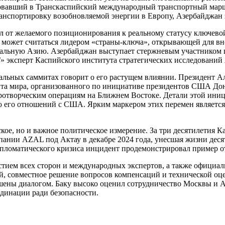
овавший в Транскаспийский международный транспортный маршр
нспортировку возобновляемой энергии в Европу, Азербайджан з
л от желаемого позиционирования к реальному статусу ключево
 может считаться лидером «страны-ключа», открывающей для вне
ральную Азию. Азербайджан выступает стержневым участником ц
Г» эксперт Каспийского института стратегических исследований
нальных саммитах говорит о его растущем влиянии. Президент 
та мира, организованного по инициативе президентов США Дона
отворческим операциям на Ближнем Востоке. Детали этой иници
го отношений с США. Ярким маркером этих перемен является п
кое, но и важное политическое измерение. За три десятилетия 
ании AZAL под Актау в декабре 2024 года, унесшая жизни десят
ипломатического кризиса инцидент продемонстрировал пример о
астием всех сторон и международных экспертов, а также офици
 совместное решение вопросов компенсаций и технической оцен
ешены диалогом. Баку высоко оценил сотрудничество Москвы и Ас
динации ради безопасности.