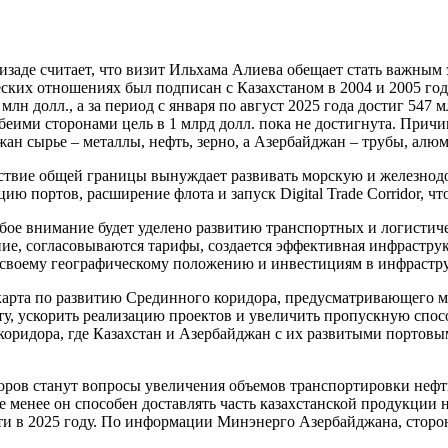
заде считает, что визит Ильхама Алиева обещает стать важным
еских отношениях был подписан с Казахстаном в 2004 и 2005 год
лн долл., а за период с января по август 2025 года достиг 547 
беими сторонами цель в 1 млрд долл. пока не достигнута. Причи
ан сырье – металлы, нефть, зерно, а Азербайджан – трубы, алю
утствие общей границы вынуждает развивать морскую и железно
ю портов, расширение флота и запуск Digital Trade Corridor, ч
обое внимание будет уделено развитию транспортных и логистиче
ние, согласовываются тарифы, создается эффективная инфрастру
я своему географическому положению и инвестициям в инфрастру
 карта по развитию Срединного коридора, предусматривающего 
ту, ускорить реализацию проектов и увеличить пропускную спос
 коридора, где Казахстан и Азербайджан с их развитыми порто
оров станут вопросы увеличения объемов транспортировки неф
 менее он способен доставлять часть казахстанской продукции
фти в 2025 году. По информации Минэнерго Азербайджана, сторо