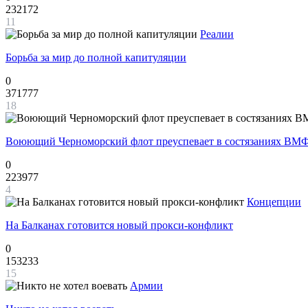
232172
11
Реалии
Борьба за мир до полной капитуляции
0
371777
18
Воюющий Черноморский флот преуспевает в состязаниях ВМФ
0
223977
4
Концепции
На Балканах готовится новый прокси-конфликт
0
153233
15
Армии