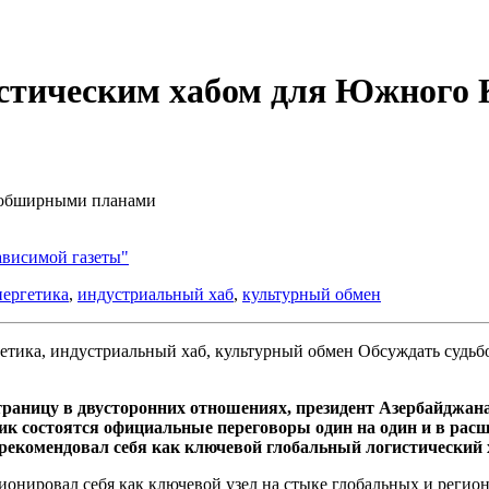
истическим хабом для Южного 
и обширными планами
ависимой газеты"
нергетика
,
индустриальный хаб
,
культурный обмен
Обсуждать судьбо
раницу в двусторонних отношениях, президент Азербайджан
ник состоятся официальные переговоры один на один и в рас
зарекомендовал себя как ключевой глобальный логистически
нировал себя как ключевой узел на стыке глобальных и регион