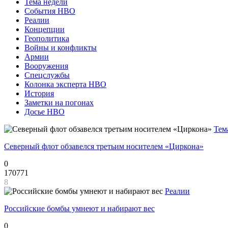
Тема недели
События НВО
Реалии
Концепции
Геополитика
Войны и конфликты
Армии
Вооружения
Спецслужбы
Колонка эксперта НВО
История
Заметки на погонах
Досье НВО
Тем
Северный флот обзавелся третьим носителем «Циркона»
0
170771
8
Реалии
Российские бомбы умнеют и набирают вес
0