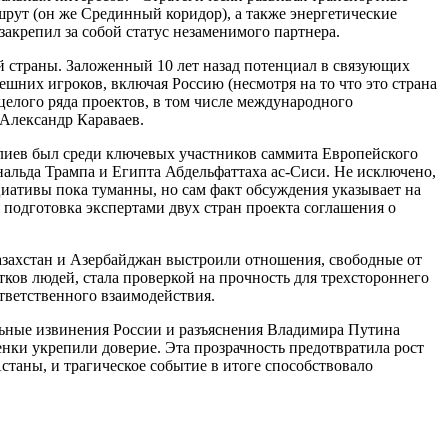
ут (он же Срединный коридор), а также энергетические
акрепил за собой статус незаменимого партнера.
й страны. Заложенный 10 лет назад потенциал в связующих
шних игроков, включая Россию (несмотря на то что это страна
елого ряда проектов, в том числе международного
 Александр Караваев.
Алиев был среди ключевых участников саммита Европейского
льда Трампа и Египта Абдельфаттаха ас-Сиси. Не исключено,
ативы пока туманны, но сам факт обсуждения указывает на
одготовка экспертами двух стран проекта соглашения о
Казахстан и Азербайджан выстроили отношения, свободные от
ков людей, стала проверкой на прочность для трехстороннего
тветственного взаимодействия.
альные извинения России и разъяснения Владимира Путина
ки укрепили доверие. Эта прозрачность предотвратила рост
таны, и трагическое событие в итоге способствовало