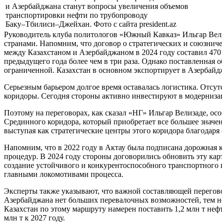
и Азербайджана станут вопросы увеличения объемов
транспортировки нефти по трубопроводу
Баку–Тбилиси–Джейхан. Фото с сайта president.az
Руководитель клуба политологов «Южный Кавказ» Ильгар Вели
странами. Напомним, что договор о стратегических и союзнич
между Казахстаном и Азербайджаном в 2024 году составил 470 м
предыдущего года более чем в три раза. Однако поставленная о
ограниченной. Казахстан в основном экспортирует в Азербайдж
Серьезным барьером долгое время оставалась логистика. Отс
коридоры. Сегодня стороны активно инвестируют в модернизаци
Поэтому на переговорах, как сказал «НГ» Ильгар Велизаде, ос
Срединного коридора, который приобретает все большее значе
выступая как стратегические центры этого коридора благодар
Напомним, что в 2022 году в Актау была подписана дорожная
процедур. В 2024 году стороны договорились обновить эту кар
создание устойчивого и конкурентоспособного транспортного
главными локомотивами процесса.
Эксперты также указывают, что важной составляющей перегов
Азербайджана нет больших перевалочных возможностей, тем не
Казахстан по этому маршруту намерен поставить 1,2 млн т не
млн т к 2027 году.