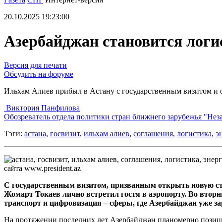
20.10.2025 19:23:00
Азербайджан становится лог
Версия для печати
Обсудить на форуме
Ильхам Алиев прибыл в Астану с государственным визитом 
Виктория Панфилова
Обозреватель отдела политики стран ближнего зарубежья "Нез
Тэги:
астана
,
госвизит
,
ильхам алиев
,
соглашения
,
логистика
,
э
сайта www.president.az
С государственным визитом, призванным открыть новую ст
Жомарт Токаев лично встретил гостя в аэропорту. Во втор
транспорт и цифровизация – сферы, где Азербайджан уже 
На протяжении последних лет Азербайджан планомерно позицио