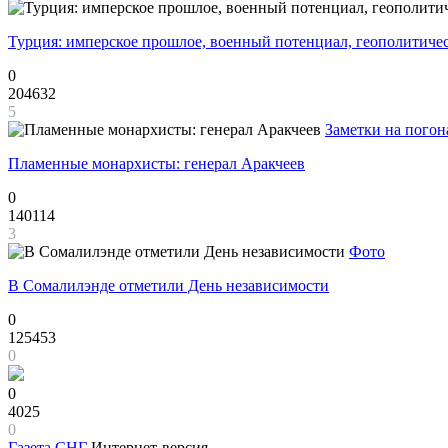
Турция: имперское прошлое, военный потенциал, геополитиче
0
204632
5
Заметки на погон
Пламенные монархисты: генерал Аракчеев
0
140114
3
Фото
В Сомалилэнде отметили День независимости
0
125453
0
0
4025
0
Газета
СНГ
Интернет-версия