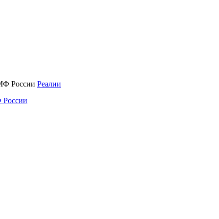
Реалии
 России