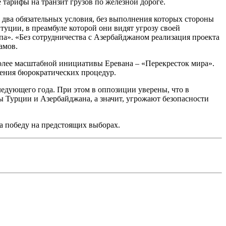
тарифы на транзит грузов по железной дороге.
а два обязательных условия, без выполнения которых стороны
уции, в преамбуле которой они видят угрозу своей
па». «Без сотрудничества с Азербайджаном реализация проекта
амов.
олее масштабной инициативы Еревана – «Перекресток мира».
щения бюрократических процедур.
дующего года. При этом в оппозиции уверены, что в
ы Турции и Азербайджана, а значит, угрожают безопасности
на победу на предстоящих выборах.