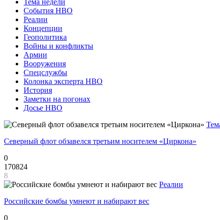
Тема недели
События НВО
Реалии
Концепции
Геополитика
Войны и конфликты
Армии
Вооружения
Спецслужбы
Колонка эксперта НВО
История
Заметки на погонах
Досье НВО
Тем
Северный флот обзавелся третьим носителем «Циркона»
0
170824
8
Реалии
Российские бомбы умнеют и набирают вес
0