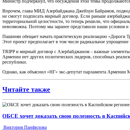
Министр подчеркнул, что обсуждения этой темы продолжаются.
Впрочем, глава МИД Азербайджана Джейхун Байрамов, подводя и
не смогут подписать мирный договор. Если раньше азербайджан
территориальной целостности, то теперь решили, что официаль
невозможна. Поэтому мы заранее представили наши условия и о
Пашинян обещает начать практическую реализацию «Дороги Тр
Этот проект предполагает в том числе радикальное упрощени
TRIPP и мирный договор с Азербайджаном – важные элементы 
Армении нет других политических лидеров, способных реализо
республики.
Однако, как объяснил «НГ» экс-депутат парламента Армении 
Читайте также
ОБСЕ хочет доказать свою полезность в Каспийс
Виктория Панфилова