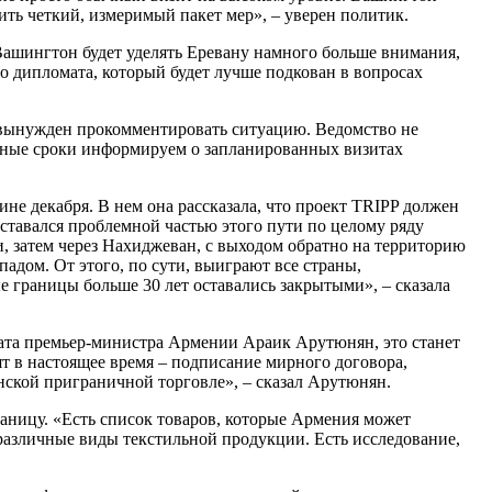
ть четкий, измеримый пакет мер», – уверен политик.
ашингтон будет уделять Еревану намного больше внимания,
о дипломата, который будет лучше подкован в вопросах
вынужден прокомментировать ситуацию. Ведомство не
нные сроки информируем о запланированных визитах
е декабря. В нем она рассказала, что проект TRIPP должен
оставался проблемной частью этого пути по целому ряду
, затем через Нахиджеван, с выходом обратно на территорию
дом. От этого, по сути, выиграют все страны,
е границы больше 30 лет оставались закрытыми», – сказала
рата премьер-министра Армении Араик Арутюнян, это станет
 в настоящее время – подписание мирного договора,
нской приграничной торговле», – сказал Арутюнян.
раницу. «Есть список товаров, которые Армения может
различные виды текстильной продукции. Есть исследование,