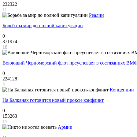
232322
11
Реалии
Борьба за мир до полной капитуляции
0
371974
18
Воюющий Черноморский флот преуспевает в состязаниях ВМФ
0
224128
4
Концепции
На Балканах готовится новый прокси-конфликт
0
153263
15
Армии