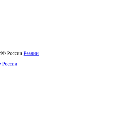
Реалии
 России