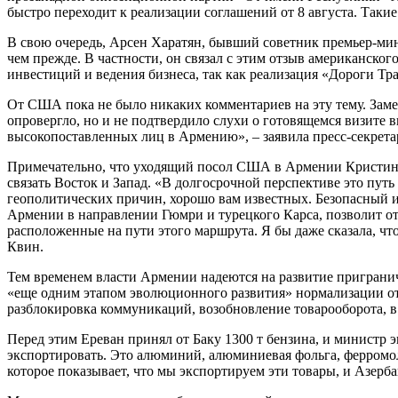
быстро переходит к реализации соглашений от 8 августа. Таки
В свою очередь, Арсен Харатян, бывший советник премьер-ми
чем прежде. В частности, он связал с этим отзыв американско
инвестиций и ведения бизнеса, так как реализация «Дороги Тр
От США пока не было никаких комментариев на эту тему. З
опровергло, но и не подтвердило слухи о готовящемся визит
высокопоставленных лиц в Армению», – заявила пресс-секрета
Примечательно, что уходящий посол США в Армении Кристина К
связать Восток и Запад. «В долгосрочной перспективе это пут
геополитических причин, хорошо вам известных. Безопасный и
Армении в направлении Гюмри и турецкого Карса, позволит от
расположенные на пути этого маршрута. Я бы даже сказала, чт
Квин.
Тем временем власти Армении надеются на развитие приграни
«еще одним этапом эволюционного развития» нормализации от
разблокировка коммуникаций, возобновление товарооборота, в 
Перед этим Ереван принял от Баку 1300 т бензина, и министр 
экспортировать. Это алюминий, алюминиевая фольга, ферромо
которое показывает, что мы экспортируем эти товары, и Азерб