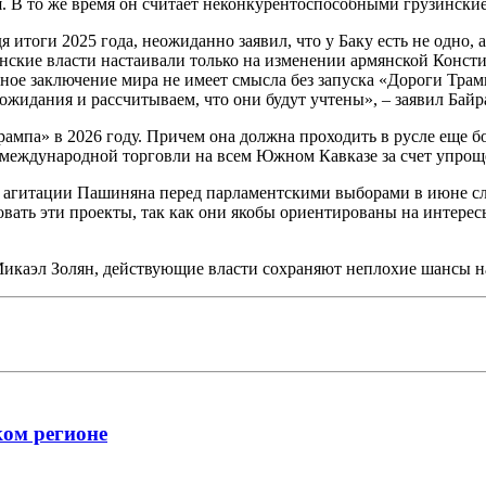
 В то же время он считает неконкурентоспособными грузинские 
тоги 2025 года, неожиданно заявил, что у Баку есть не одно, 
ские власти настаивали только на изменении армянской Констит
ное заключение мира не имеет смысла без запуска «Дороги Трам
жидания и рассчитываем, что они будут учтены», – заявил Байр
ампа» в 2026 году. Причем она должна проходить в русле еще б
е международной торговли на всем Южном Кавказе за счет упро
агитации Пашиняна перед парламентскими выборами в июне сле
вать эти проекты, так как они якобы ориентированы на интерес
Микаэл Золян, действующие власти сохраняют неплохие шансы 
ком регионе