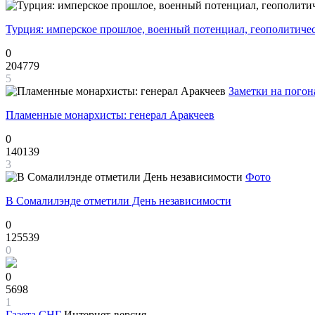
Турция: имперское прошлое, военный потенциал, геополитиче
0
204779
5
Заметки на погон
Пламенные монархисты: генерал Аракчеев
0
140139
3
Фото
В Сомалилэнде отметили День независимости
0
125539
0
0
5698
1
Газета
СНГ
Интернет-версия