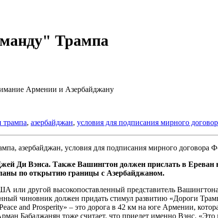
оманду" Трампа
нимание Армении и Азербайджану
и трампа
,
азербайджан
,
условия для подписания мирного договор
Ф
Джей Ди Вэнса. Также Вашингтон должен прислать в Ереван 
планы по открытию границы с Азербайджаном.
 США или другой высокопоставленный представитель Вашингтона
ный чиновник должен придать стимул развитию «Дороги Трампа
l Peace and Prosperity» – это дорога в 42 км на юге Армении, ко
ман Бабаджанян тоже считает, что приедет именно Вэнс. «Это 