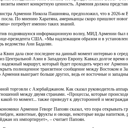
е визиты имеют конкретную ценность. Армения должна представи
нистра Армении Никола Пашиняна, предположил, что в 2026-м В
го посла. По мнению Харатяна, американцы скоро пришлют новог
ампа» потребует именно таких знаний.
аметив поднявшуюся информационную волну, МИД Армении был 
е вице-президента США. «Мы надлежащим образом и в установле
рь ведомства Ани Бадалян.
вин дала свое последнее на данный момент интервью в середин
ь из Центральной Азии в Западную Европу. Кавказ долгое время 
 надежный маршрут, который будет проходить через юг Армении
крыть полноценное транзитное сообщение между Востоком и Запа
о Армения выиграет больше других, ведь ее восточные и западны
чной торговли с Азербайджаном. Как сказал руководитель аппа
ношений между двумя странами. «Процессы, которые происходят
какой-то момент... также приведут к двусторонней и межгражда
экономики Армении Геворг Папоян сказал, что пора открывать г
либден, животные, фрукты и овощи, некоторые виды напитков, 
айджан их импортирует», – считает Папоян.