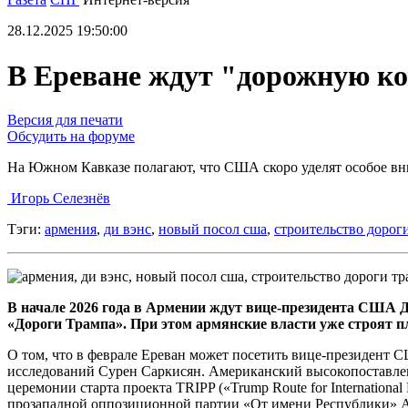
28.12.2025 19:50:00
В Ереване ждут "дорожную к
Версия для печати
Обсудить на форуме
На Южном Кавказе полагают, что США скоро уделят особое в
Игорь Селезнёв
Тэги:
армения
,
ди вэнс
,
новый посол сша
,
строительство дорог
В начале 2026 года в Армении ждут вице-президента США 
«Дороги Трампа». При этом армянские власти уже строят 
О том, что в феврале Ереван может посетить вице-президент
исследований Сурен Саркисян. Американский высокопоставлен
церемонии старта проекта TRIPP («Trump Route for Internationa
прозападной оппозиционной партии «От имени Республики» Ар