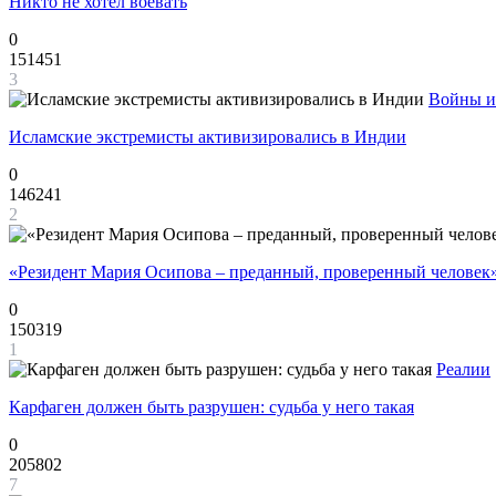
Никто не хотел воевать
0
151451
3
Войны и
Исламские экстремисты активизировались в Индии
0
146241
2
«Резидент Мария Осипова – преданный, проверенный человек
0
150319
1
Реалии
Карфаген должен быть разрушен: судьба у него такая
0
205802
7