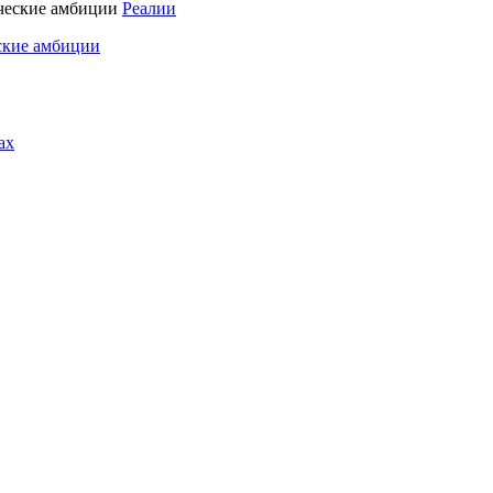
Реалии
ские амбиции
ах