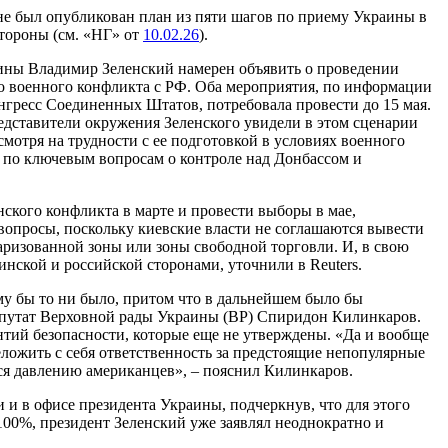
 был опубликован план из пяти шагов по приему Украины в
тороны (см. «НГ» от
10.02.26
).
раины Владимир Зеленский намерен объявить о проведении
о военного конфликта с РФ. Оба мероприятия, по информации
гресс Соединенных Штатов, потребовала провести до 15 мая.
едставители окружения Зеленского увидели в этом сценарии
мотря на трудности с ее подготовкой в условиях военного
и по ключевым вопросам о контроле над Донбассом и
ского конфликта в марте и провести выборы в мае,
вопросы, поскольку киевские власти не соглашаются вывести
аризованной зоны или зоны свободной торговли. И, в свою
нской и российской сторонами, уточнили в Reuters.
у бы то ни было, притом что в дальнейшем было бы
депутат Верховной рады Украины (ВР) Спиридон Килинкаров.
нтий безопасности, которые еще не утверждены. «Да и вообще
еложить с себя ответственность за предстоящие непопулярные
ся давлению американцев», – пояснил Килинкаров.
 и в офисе президента Украины, подчеркнув, что для этого
100%, президент Зеленский уже заявлял неоднократно и