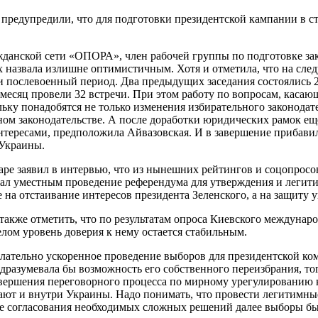
предупредили, что для подготовки президентской кампании в ст
жданской сети «ОПОРА», член рабочей группы по подготовке за
х назвала излишне оптимистичным. Хотя и отметила, что на сле
послевоенный период. Два предыдущих заседания состоялись 25 
месяц провели 32 встречи. При этом работу по вопросам, каса
ьку понадобятся не только изменения избирательного законодате
м законодательстве. А после доработки юридических рамок еще 
нтересами, предположила Айвазовская. И в завершение прибавил
 Украины.
е заявил в интервью, что из нынешних рейтингов и соцопросов 
изнал уместным проведение референдума для утверждения и леги
на отстаивание интересов президента Зеленского, а на защиту у
также отметить, что по результатам опроса Киевского междуна
лом уровень доверия к нему остается стабильным.
ательно ускоренное проведение выборов для президентской кома
одразумевала бы возможность его собственного переизбрания, т
авершения переговорного процесса по мирному урегулированию 
ают и внутри Украины. Надо понимать, что провести легитимны
ле согласования необходимых сложных решений далее выборы был