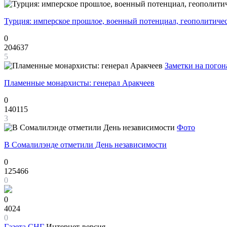
Турция: имперское прошлое, военный потенциал, геополитиче
0
204637
5
Заметки на погон
Пламенные монархисты: генерал Аракчеев
0
140115
3
Фото
В Сомалилэнде отметили День независимости
0
125466
0
0
4024
0
Газета
СНГ
Интернет-версия