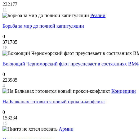
232177
11
Реалии
Борьба за мир до полной капитуляции
0
371785
18
Воюющий Черноморский флот преуспевает в состязаниях ВМФ
0
223985
4
Концепции
На Балканах готовится новый прокси-конфликт
0
153234
15
Армии