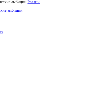
Реалии
ские амбиции
ах