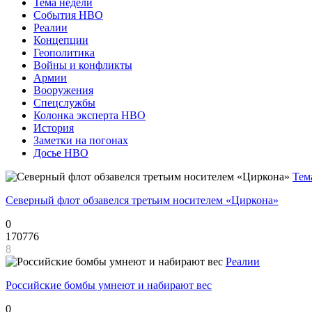
Тема недели
События НВО
Реалии
Концепции
Геополитика
Войны и конфликты
Армии
Вооружения
Спецслужбы
Колонка эксперта НВО
История
Заметки на погонах
Досье НВО
Тем
Северный флот обзавелся третьим носителем «Циркона»
0
170776
8
Реалии
Российские бомбы умнеют и набирают вес
0