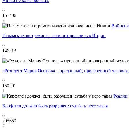
Никто не хотел воевать
0
151406
3
Войны и
Исламские экстремисты активизировались в Индии
0
146213
2
«Резидент Мария Осипова – преданный, проверенный человек
0
150291
1
Реалии
Карфаген должен быть разрушен: судьба у него такая
0
205659
7