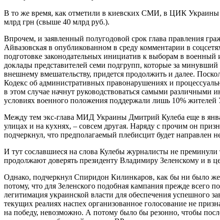
В то же время, как отметили в киевских СМИ, в ЦИК Украины 
млрд грн (свыше 40 млрд руб.).
Впрочем, и заявленный полугодовой срок глава правления гра
Айвазовская в опубликованном в среду комментарии в соцсетя
подготовке законодательных инициатив к выборам в военный и 
доклады представителей семи подгрупп, которые за минувший 
внешнему вмешательству, придется продолжить и далее. Поскол
Кодекс об административных правонарушениях и процессуально
в этом случае начнут руководствоваться самыми различными и
условиях военного положения поддержали лишь 10% жителей
Между тем экс-глава МИД Украины Дмитрий Кулеба еще в январ
улицах и на кухнях, – совсем другая. Наряду с прочим он пр
подчеркнул, что предполагаемый плебисцит будет направлен не 
И тут сославшиеся на слова Кулебы журналисты не преминули 
продолжают доверять президенту Владимиру Зеленскому и в це
Однако, подчеркнул Спиридон Килинкаров, как бы ни было жел
потому, что для Зеленского подобная кампания прежде всего п
легитимация украинской власти для обеспечения успешного з
текущих реалиях наспех организованное голосование не призн
на победу, невозможно. А потому было бы резонно, чтобы пос