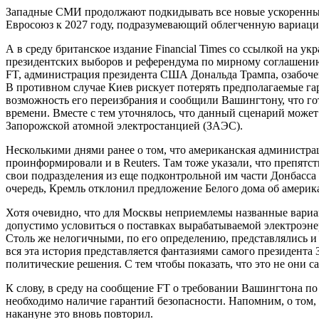
Западные СМИ продолжают подкидывать все новые ускоренные
Евросоюз к 2027 году, подразумевающий облегченную вариаци
А в среду британское издание Financial Times со ссылкой на 
президентских выборов и референдума по мирному соглашению 
FT, администрация президента США Дональда Трампа, озабоче
В противном случае Киев рискует потерять предполагаемые га
возможность его переизбрания и сообщили Вашингтону, что го
времени. Вместе с тем уточнялось, что данный сценарий може
Запорожской атомной электростанцией (ЗАЭС).
Несколькими днями ранее о том, что американская администра
проинформировали и в Reuters. Там тоже указали, что препятс
свои подразделения из еще подконтрольной им части Донбасса
очередь, Кремль отклонил предложение Белого дома об америк
Хотя очевидно, что для Москвы неприемлемы названные вариа
допустимо условиться о поставках вырабатываемой электроэне
Столь же нелогичными, по его определению, представлялись и
вся эта история представляется фантазиями самого президента
политические решения. С тем чтобы показать, что это не они
К слову, в среду на сообщение FT о требовании Вашингтона по
необходимо наличие гарантий безопасности. Напомним, о том, 
накануне это вновь повторил.