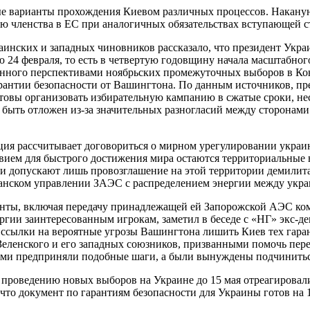
 варианты прохождения Киевом различных процессов. Накануне
ю членства в ЕС при аналогичных обязательствах вступающей с
украинских и западных чиновников рассказало, что президент Ук
24 февраля, то есть в четвертую годовщину начала масштабног
нного перспективами ноябрьских промежуточных выборов в Кон
рантии безопасности от Вашингтона. По данным источников, пр
товы организовать избирательную кампанию в сжатые сроки, нес
т быть отложен из-за значительных разногласий между сторонам
ция рассчитывает договориться о мирном урегулировании украин
твием для быстрого достижения мира остаются территориальные 
 и допускают лишь провозглашение на этой территории демилит
анском управлении ЗАЭС с распределением энергии между украи
нты, включая передачу принадлежащей ей Запорожской АЭС ком
ргии заинтересованным игрокам, заметил в беседе с «НГ» экс-
 ссылки на вероятные угрозы Вашингтона лишить Киев тех гара
 Зеленского и его западных союзников, призванными помочь пер
 сами предприняли подобные шаги, а были вынуждены подчинить
 проведению новых выборов на Украине до 15 мая отреагировали
что документ по гарантиям безопасности для Украины готов на 