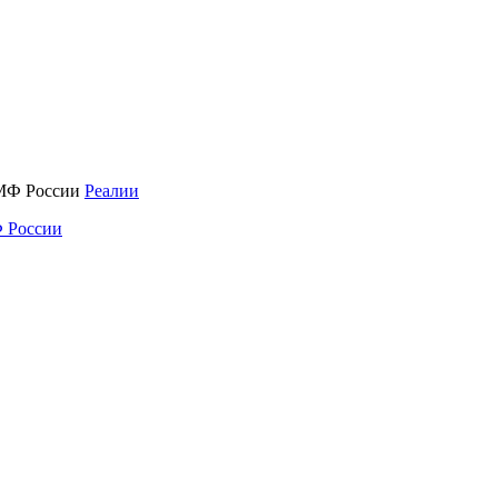
Реалии
 России