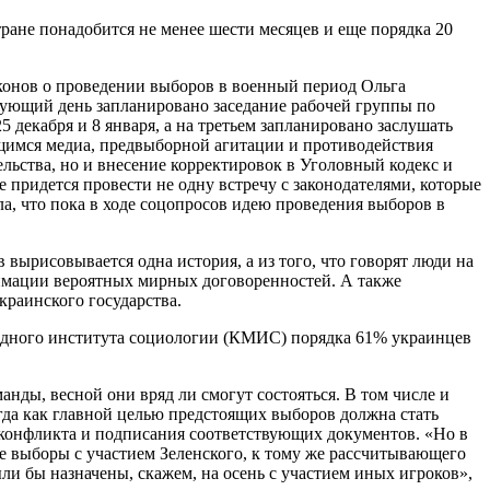
ране понадобится не менее шести месяцев и еще порядка 20
конов о проведении выборов в военный период Ольга
дующий день запланировано заседание рабочей группы по
декабря и 8 января, а на третьем запланировано заслушать
ющимся медиа, предвыборной агитации и противодействия
льства, но и внесение корректировок в Уголовный кодекс и
придется провести не одну встречу с законодателями, которые
а, что пока в ходе соцопросов идею проведения выборов в
вырисовывается одна история, а из того, что говорят люди на
тимации вероятных мирных договоренностей. А также
краинского государства.
родного института социологии (КМИС) порядка 61% украинцев
нды, весной они вряд ли смогут состояться. В том числе и
огда как главной целью предстоящих выборов должна стать
конфликта и подписания соответствующих документов. «Но в
е выборы с участием Зеленского, к тому же рассчитывающего
и бы назначены, скажем, на осень с участием иных игроков»,