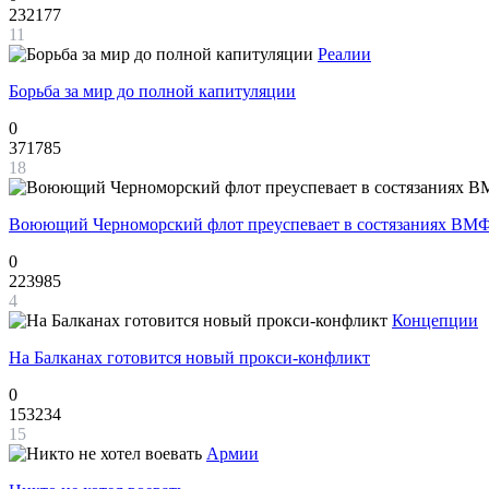
232177
11
Реалии
Борьба за мир до полной капитуляции
0
371785
18
Воюющий Черноморский флот преуспевает в состязаниях ВМФ
0
223985
4
Концепции
На Балканах готовится новый прокси-конфликт
0
153234
15
Армии