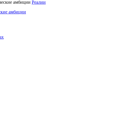
Реалии
ские амбиции
ах