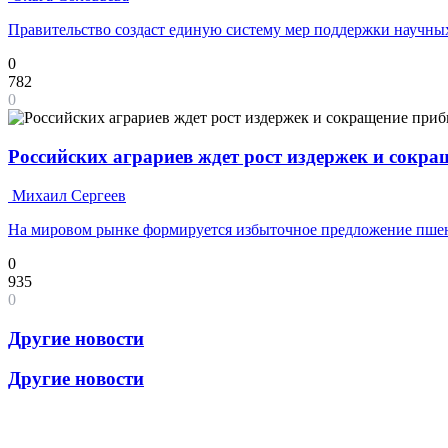
Правительство создаст единую систему мер поддержки научных
0
782
0
Российских аграриев ждет рост издержек и сокр
Михаил Сергеев
На мировом рынке формируется избыточное предложение пш
0
935
0
Другие новости
Другие новости