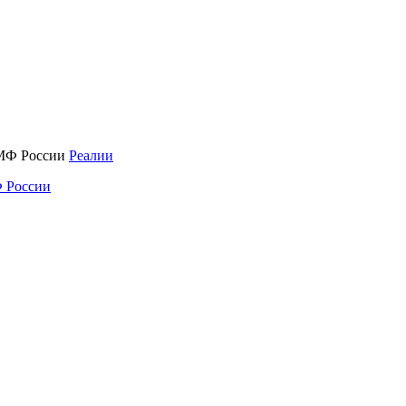
Реалии
 России