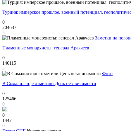
Турция: имперское прошлое, военный потенциал, геополитиче
0
204637
5
Заметки на погон
Пламенные монархисты: генерал Аракчеев
0
140115
3
Фото
В Сомалилэнде отметили День независимости
0
125466
0
0
1447
0
Газета
СНГ
Интернет-версия