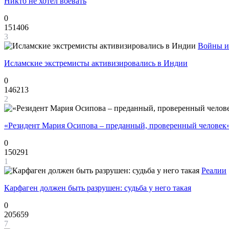
Никто не хотел воевать
0
151406
3
Войны и
Исламские экстремисты активизировались в Индии
0
146213
2
«Резидент Мария Осипова – преданный, проверенный человек
0
150291
1
Реалии
Карфаген должен быть разрушен: судьба у него такая
0
205659
7