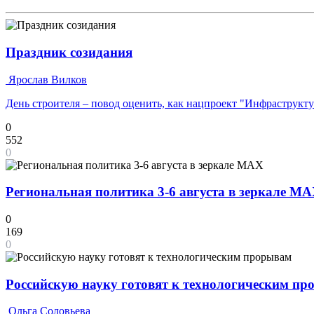
Праздник созидания
Ярослав Вилков
День строителя – повод оценить, как нацпроект "Инфраструкт
0
552
0
Региональная политика 3-6 августа в зеркале M
0
169
0
Российскую науку готовят к технологическим п
Ольга Соловьева