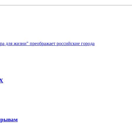
ура для жизни" преображает российские города
AX
рорывам