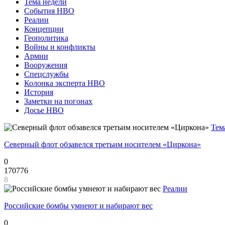
Тема недели
События НВО
Реалии
Концепции
Геополитика
Войны и конфликты
Армии
Вооружения
Спецслужбы
Колонка эксперта НВО
История
Заметки на погонах
Досье НВО
Тем
Северный флот обзавелся третьим носителем «Циркона»
0
170776
8
Реалии
Российские бомбы умнеют и набирают вес
0