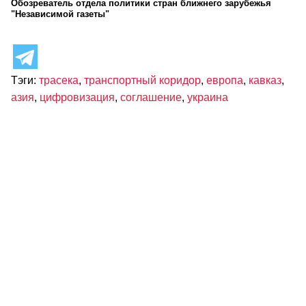
Обозреватель отдела политики стран ближнего зарубежья
"Независимой газеты"
Тэги:
трасека
,
транспортный коридор
,
европа
,
кавказ
,
азия
,
цифровизация
,
соглашение
,
украина