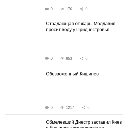
0
176
0
Страдающая от жары Молдавия
просит воду у Приднестровья
0
853
0
Обезвоженный Кишинев
0
1217
0
Обмелевший Днестр заставил Киев