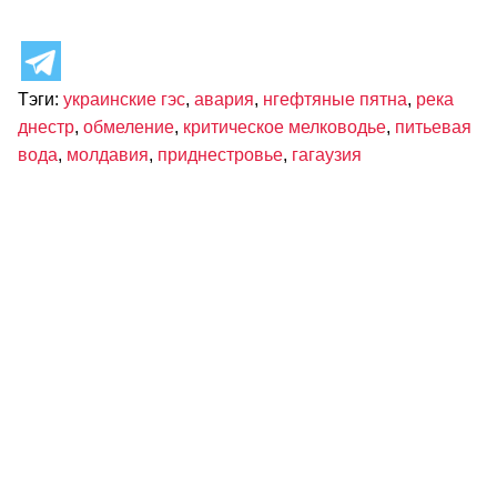
Тэги:
украинские гэс
,
авария
,
нгефтяные пятна
,
река
днестр
,
обмеление
,
критическое мелководье
,
питьевая
вода
,
молдавия
,
приднестровье
,
гагаузия