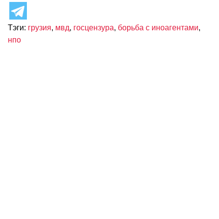
Тэги:
грузия
,
мвд
,
госцензура
,
борьба с иноагентами
,
нпо