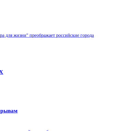
ура для жизни" преображает российские города
AX
рорывам