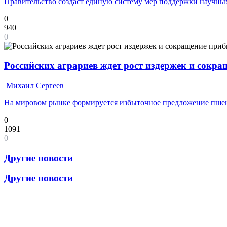
Правительство создаст единую систему мер поддержки научных
0
940
0
Российских аграриев ждет рост издержек и сокр
Михаил Сергеев
На мировом рынке формируется избыточное предложение пш
0
1091
0
Другие новости
Другие новости