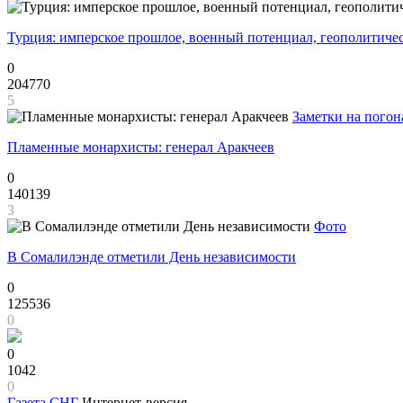
Турция: имперское прошлое, военный потенциал, геополитиче
0
204770
5
Заметки на погон
Пламенные монархисты: генерал Аракчеев
0
140139
3
Фото
В Сомалилэнде отметили День независимости
0
125536
0
0
1042
0
Газета
СНГ
Интернет-версия