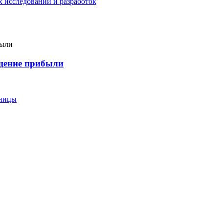
 исследований и разработок
ащение прибыли
еницы