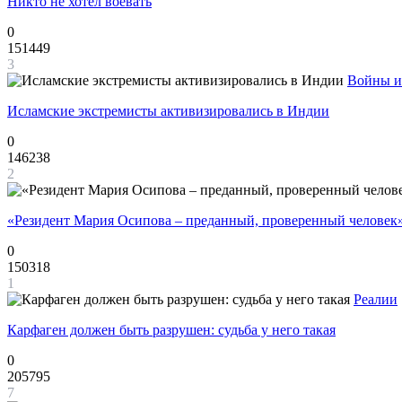
Никто не хотел воевать
0
151449
3
Войны и
Исламские экстремисты активизировались в Индии
0
146238
2
«Резидент Мария Осипова – преданный, проверенный человек
0
150318
1
Реалии
Карфаген должен быть разрушен: судьба у него такая
0
205795
7