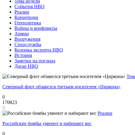
Тема недели
События НВО
Реалии
Концепции
Геополитика
Войны и конфликты
Армии
Вооружения
Спецслужбы
Колонка эксперта НВО
История
Заметки на погонах
Досье НВО
Тем
Северный флот обзавелся третьим носителем «Циркона»
0
170823
8
Реалии
Российские бомбы умнеют и набирают вес
0