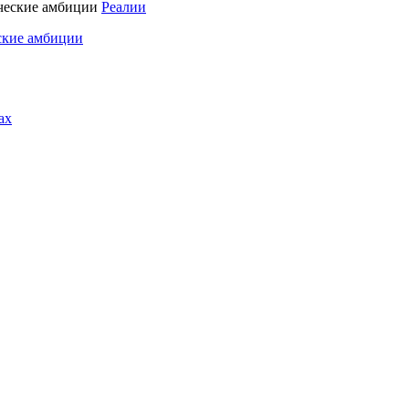
Реалии
ские амбиции
ах