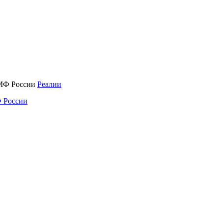
Реалии
 России