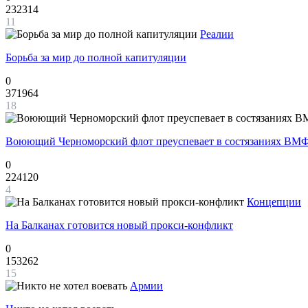
232314
11
Реалии
Борьба за мир до полной капитуляции
0
371964
18
Воюющий Черноморский флот преуспевает в состязаниях ВМФ
0
224120
4
Концепции
На Балканах готовится новый прокси-конфликт
0
153262
15
Армии