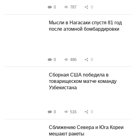
0
787
0
Мысли в Нагасаки спустя 81 год
после атомной бомбардировки
0
486
0
Сборная США победила в
товарищеском матче команду
Узбекистана
0
516
0
Сближению Севера и Юга Кореи
мешают ракеты