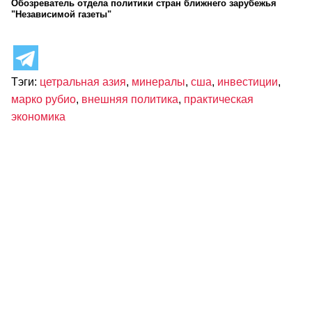
Обозреватель отдела политики стран ближнего зарубежья
"Независимой газеты"
Тэги:
цетральная азия
,
минералы
,
сша
,
инвестиции
,
марко рубио
,
внешняя политика
,
практическая
экономика