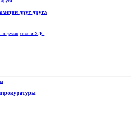
зиции друг друга
иал-демократов и ХДС
енпрокуратуры