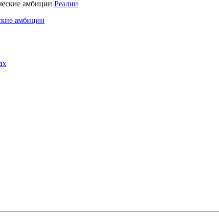
Реалии
ские амбиции
ах