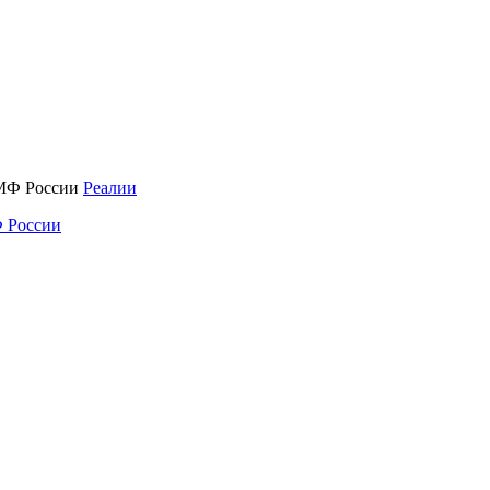
Реалии
 России