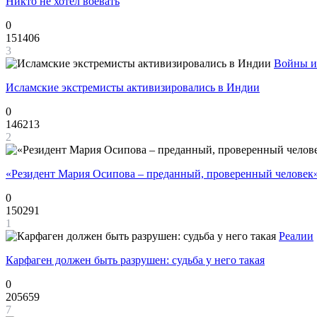
Никто не хотел воевать
0
151406
3
Войны и
Исламские экстремисты активизировались в Индии
0
146213
2
«Резидент Мария Осипова – преданный, проверенный человек
0
150291
1
Реалии
Карфаген должен быть разрушен: судьба у него такая
0
205659
7