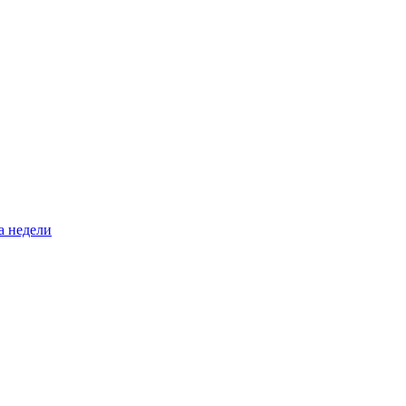
а недели