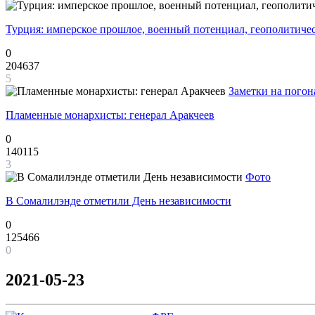
Турция: имперское прошлое, военный потенциал, геополитиче
0
204637
5
Заметки на погон
Пламенные монархисты: генерал Аракчеев
0
140115
3
Фото
В Сомалилэнде отметили День независимости
0
125466
0
2021-05-23