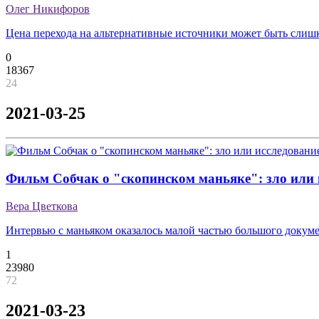
Олег Никифоров
Цена перехода на альтернативные источники может быть слиш
0
18367
24
2021-03-25
Фильм Собчак о "скопинском маньяке": зло или 
Вера Цветкова
Интервью с маньяком оказалось малой частью большого докум
1
23980
72
2021-03-23