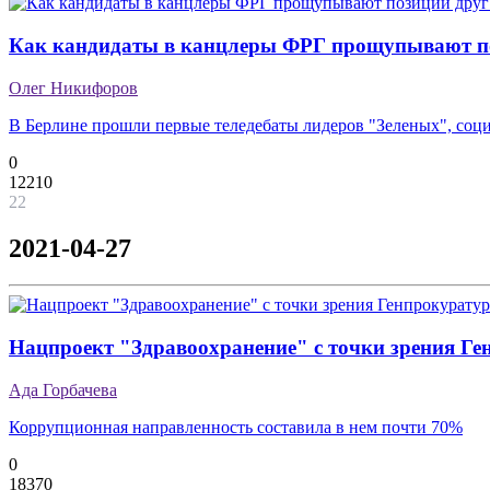
Как кандидаты в канцлеры ФРГ прощупывают по
Олег Никифоров
В Берлине прошли первые теледебаты лидеров "Зеленых", соц
0
12210
22
2021-04-27
Нацпроект "Здравоохранение" с точки зрения Г
Ада Горбачева
Коррупционная направленность составила в нем почти 70%
0
18370