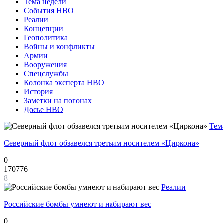
Тема недели
События НВО
Реалии
Концепции
Геополитика
Войны и конфликты
Армии
Вооружения
Спецслужбы
Колонка эксперта НВО
История
Заметки на погонах
Досье НВО
Тем
Северный флот обзавелся третьим носителем «Циркона»
0
170776
8
Реалии
Российские бомбы умнеют и набирают вес
0