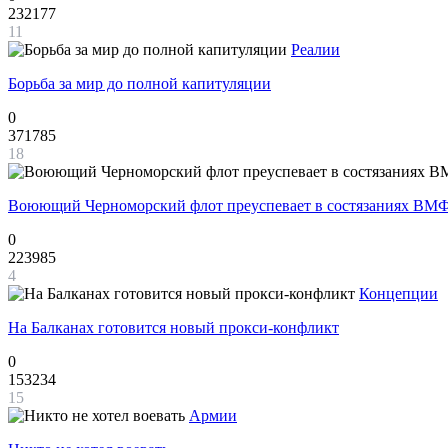
232177
11
Реалии
Борьба за мир до полной капитуляции
0
371785
18
Воюющий Черноморский флот преуспевает в состязаниях ВМФ
0
223985
4
Концепции
На Балканах готовится новый прокси-конфликт
0
153234
15
Армии