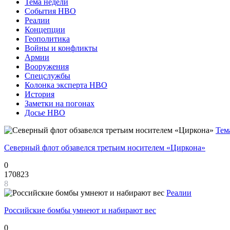
Тема недели
События НВО
Реалии
Концепции
Геополитика
Войны и конфликты
Армии
Вооружения
Спецслужбы
Колонка эксперта НВО
История
Заметки на погонах
Досье НВО
Тем
Северный флот обзавелся третьим носителем «Циркона»
0
170823
8
Реалии
Российские бомбы умнеют и набирают вес
0