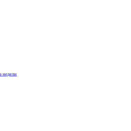
а недели