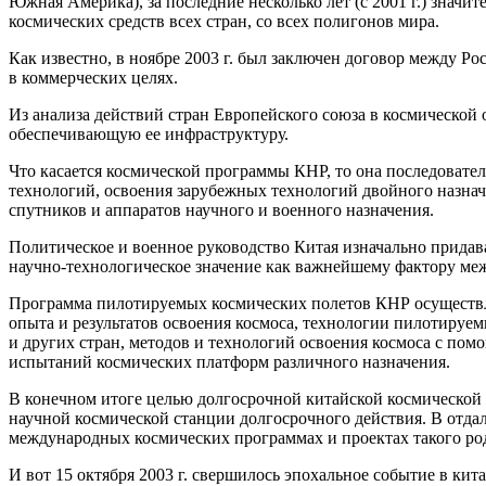
Южная Америка), за последние несколько лет (с 2001 г.) значит
космических средств всех стран, со всех полигонов мира.
Как известно, в ноябре 2003 г. был заключен договор между Р
в коммерческих целях.
Из анализа действий стран Европейского союза в космической
обеспечивающую ее инфраструктуру.
Что касается космической программы КНР, то она последовате
технологий, освоения зарубежных технологий двойного назначе
спутников и аппаратов научного и военного назначения.
Политическое и военное руководство Китая изначально придав
научно-технологическое значение как важнейшему фактору ме
Программа пилотируемых космических полетов КНР осуществляе
опыта и результатов освоения космоса, технологии пилотиру
и других стран, методов и технологий освоения космоса с п
испытаний космических платформ различного назначения.
В конечном итоге целью долгосрочной китайской космической
научной космической станции долгосрочного действия. В отда
международных космических программах и проектах такого ро
И вот 15 октября 2003 г. свершилось эпохальное событие в ки