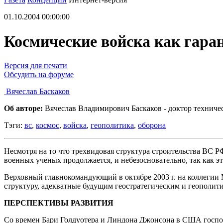
01.10.2004 00:00:00
Космические войска как гара
Версия для печати
Обсудить на форуме
Вячеслав Баскаков
Об авторе:
Вячеслав Владимирович Баскаков - доктор техничес
Тэги:
вс
,
космос
,
войска
,
геополитика
,
оборона
Несмотря на то что трехвидовая структура строительства ВС Р
военных ученых продолжается, и небезосновательно, так как э
Верховный главнокомандующий в октябре 2003 г. на коллегии 
структуру, адекватные будущим геостратегическим и геополит
ПЕРСПЕКТИВЫ РАЗВИТИЯ
Со времен Бари Голдуотера и Линдона Джонсона в США господст