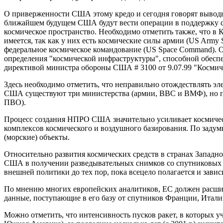
О приверженности США этому кредо и сегодня говорят выводы 
ближайшем будущем США будут вести операции в поддержку сво
космическое пространство. Необходимо отметить также, что в
имеется, так как у них есть космические силы армии (US Arm
федеральное космическое командование (US Space Command). О
определения "космической инфраструктуры", способной обесп
директивой министра обороны США # 3100 от 9.07.99 "Космич
Здесь необходимо отметить, что неправильно отождествлять 
США существуют три министерства (армии, ВВС и ВМФ), но п
ПВО).
Процесс создания НПРО США значительно усиливает космичес
комплексов космического и воздушного базирования. По задумк
(морские) объекты.
Относительно развития космических средств в странах Западн
США в получении разведывательных снимков со спутниковых сис
внешней политики до тех пор, пока всецело полагается и зави
По мнению многих европейских аналитиков, ЕС должен расшир
данные, поступающие в его базу от спутников Франции, Итал
Можно отметить, что интенсивность пусков ракет, в которых у