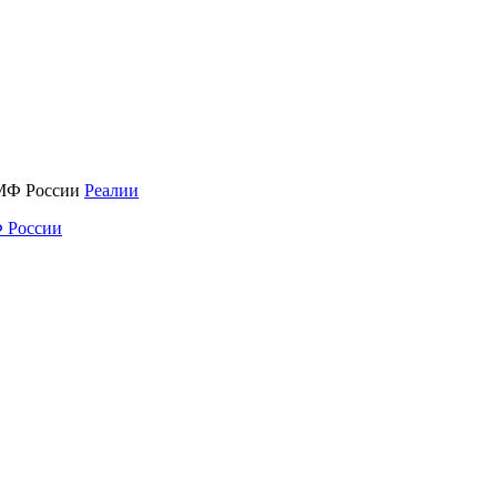
Реалии
 России