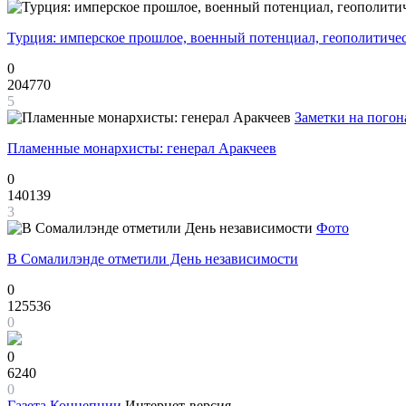
Турция: имперское прошлое, военный потенциал, геополитиче
0
204770
5
Заметки на погон
Пламенные монархисты: генерал Аракчеев
0
140139
3
Фото
В Сомалилэнде отметили День независимости
0
125536
0
0
6240
0
Газета
Концепции
Интернет-версия