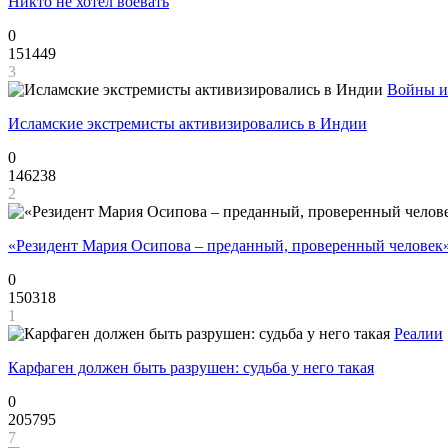
Никто не хотел воевать
0
151449
3
Войны и
Исламские экстремисты активизировались в Индии
0
146238
2
«Резидент Мария Осипова – преданный, проверенный человек
0
150318
1
Реалии
Карфаген должен быть разрушен: судьба у него такая
0
205795
7