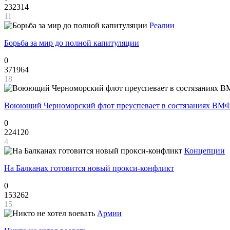
232314
11
Реалии
Борьба за мир до полной капитуляции
0
371964
18
Воюющий Черноморский флот преуспевает в состязаниях ВМФ
0
224120
4
Концепции
На Балканах готовится новый прокси-конфликт
0
153262
15
Армии