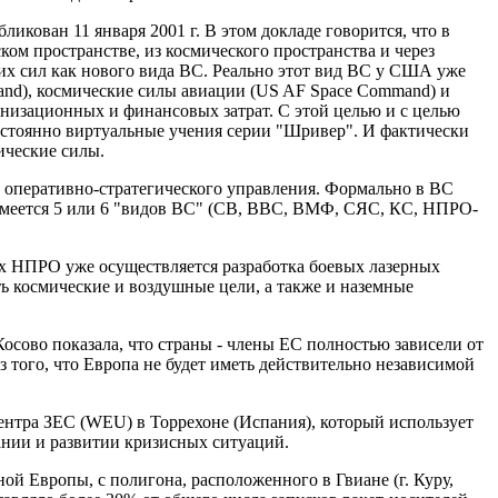
кован 11 января 2001 г. В этом докладе говорится, что в
ом пространстве, из космического пространства и через
их сил как нового вида ВС. Реально этот вид ВС у США уже
and), космические силы авиации (US AF Space Command) и
анизационных и финансовых затрат. С этой целью и с целью
остоянно виртуальные учения серии "Шривер". И фактически
ические силы.
 оперативно-стратегического управления. Формально в ВС
имеется 5 или 6 "видов ВС" (СВ, ВВС, ВМФ, СЯС, КС, НПРО-
 НПРО уже осуществляется разработка боевых лазерных
ть космические и воздушные цели, а также и наземные
осово показала, что страны - члены ЕС полностью зависели от
 того, что Европа не будет иметь действительно независимой
нтра ЗЕС (WEU) в Торрехоне (Испания), который использует
ании и развитии кризисных ситуаций.
ой Европы, с полигона, расположенного в Гвиане (г. Куру,