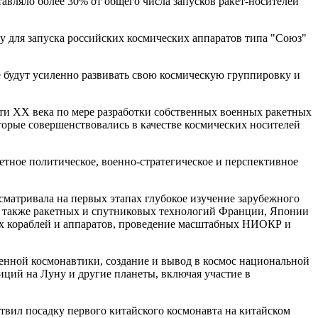
ставляло более 30% от общего числа запусков ракет-носителей
ру для запуска российских космических аппаратов типа "Союз"
е будут усиленно развивать свою космическую группировку и
рти XX века по мере разработки собственных военных ракетных
оторые совершенствовались в качестве космических носителей
тное политическое, военно-стратегическое и перспективное
матривала на первых этапах глубокое изучение зарубежного
 а также ракетных и спутниковых технологий Франции, Японии
их кораблей и аппаратов, проведение масштабных НИОКР и
енной космонавтики, создание и вывод в космос национальной
ций на Луну и другие планеты, включая участие в
ствил посадку первого китайского космонавта на китайском