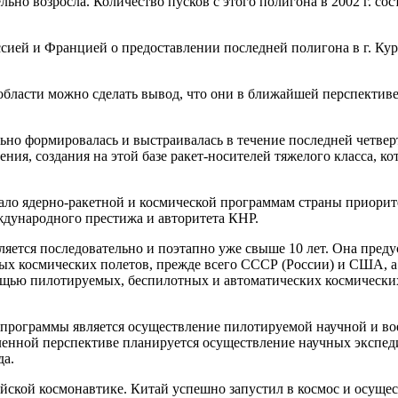
ельно возросла. Количество пусков с этого полигона в 2002 г. со
оссией и Францией о предоставлении последней полигона в г. Ку
 области можно сделать вывод, что они в ближайшей перспектив
льно формировалась и выстраивалась в течение последней четве
ния, создания на этой базе ракет-носителей тяжелого класса, к
ало ядерно-ракетной и космической программам страны приорите
ждународного престижа и авторитета КНР.
тся последовательно и поэтапно уже свыше 10 лет. Она предус
емых космических полетов, прежде всего СССР (России) и США,
омощью пилотируемых, беспилотных и автоматических космическ
 программы является осуществление пилотируемой научной и во
ленной перспективе планируется осуществление научных экспеди
да.
тайской космонавтике. Китай успешно запустил в космос и осуще