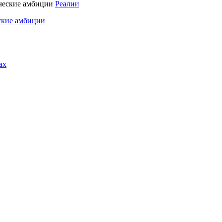
Реалии
ские амбиции
ах