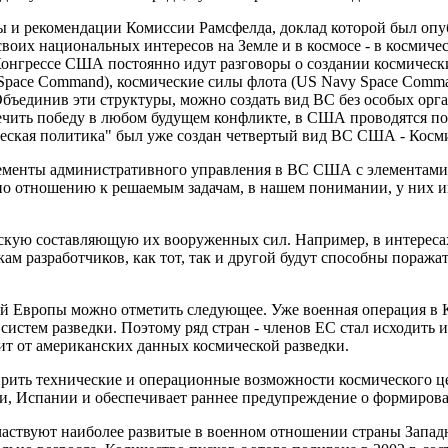
и рекомендации Комиссии Рамсфелда, доклад которой был опубли
их национальных интересов на Земле и в космосе - в космическ
 Конгрессе США постоянно идут разговоры о создании космическ
y Space Command), космические силы флота (US Navy Space Comm
бъединив эти структуры, можно создать вид ВС без особых орг
ечить победу в любом будущем конфликте, в США проводятся п
еская политика" был уже создан четвертый вид ВС США - Косм
элементы административного управления в ВС США с элементами
о отношению к решаемым задачам, в нашем понимании, у них 
кую составляющую их вооруженных сил. Например, в интересах
ам разработчиков, как тот, так и другой будут способны поража
ой Европы можно отметить следующее. Уже военная операция в К
тем разведки. Поэтому ряд стран - членов ЕС стал исходить из
сит от американских данных космической разведки.
ить технические и операционные возможности космического це
ии, Испании и обеспечивает раннее предупреждение о формиров
частвуют наиболее развитые в военном отношении страны Западн