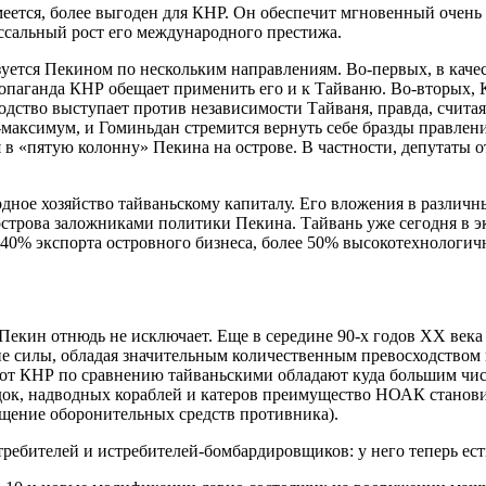
еется, более выгоден для КНР. Он обеспечит мгновенный очень
ссальный рост его международного престижа.
ется Пекином по нескольким направлениям. Во-первых, в качес
ропаганда КНР обещает применить его и к Тайваню. Во-вторых, 
одство выступает против независимости Тайваня, правда, считая
максимум, и Гоминьдан стремится вернуть себе бразды правлени
в «пятую колонну» Пекина на острове. В частности, депутаты 
родное хозяйство тайваньскому капиталу. Его вложения в различ
строва заложниками политики Пекина. Тайвань уже сегодня в э
0% экспорта островного бизнеса, более 50% высокотехнологичн
 Пекин отнюдь не исключает. Еще в середине 90-х годов ХХ век
ские силы, обладая значительным количественным превосходством
флот КНР по сравнению тайваньскими обладают куда большим чис
ок, надводных кораблей и катеров преимущество НОАК станови
ощение оборонительных средств противника).
ебителей и истребителей-бомбардировщиков: у него теперь есть п