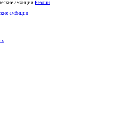
Реалии
ские амбиции
ах