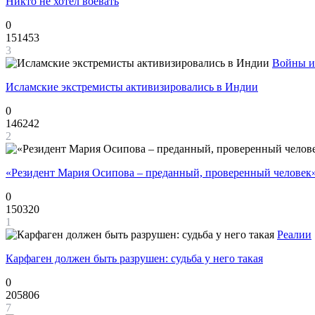
Никто не хотел воевать
0
151453
3
Войны и
Исламские экстремисты активизировались в Индии
0
146242
2
«Резидент Мария Осипова – преданный, проверенный человек
0
150320
1
Реалии
Карфаген должен быть разрушен: судьба у него такая
0
205806
7