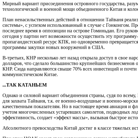
Мирный вариант присоединения островного государства, разум
технологической и военной мощи объединенного Китая и коло
План ненасильственных действий в отношении Тайваня реализу
системы», с успехом использованный в случае с Гонконгом. П
последнее время в оппозиции на острове Гоминьдан. Его руков
сегодня у партии нет возможности осуществить эту программу-
пропагандистский ресурс КПК, но одновременно превращается 
программы закупки новых вооружений в США.
В-третьих, КНР несколько лет назад открыла доступ в свое на
долларов, что сделало большинство крупнейших бизнесменов о
КНР. Сюда направляются свыше 70% всех инвестиций и почти 4
коммунистическом Китае.
...ТАК КАТАНЬЕМ
Однако и силовой вариант объединения страны, судя по всему,
для захвата Тайваня, т.к. ее военно-воздушные и военно-мор
качественным показателям. Но в настоящее время авиация и 
учетом многочисленных устаревших самолетов, подводных лод
эффективность, создает «эффект массы», вызывая быстрое ист
Абсолютного превосходства Китай достиг в классе тяжелых истр