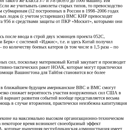
акого же класса J-7 и J-8 (всего до 1000 машин). Им
Если же учитывать самолеты старых типов, то превосходство
 субмаринам (12 построенных в России в 1998–2006 годах
дных лодок (с учетом устаревших) ВМС КНР превосходят
кта 956 и средствами защиты от ПКР «Москит», которыми они
 после ввода в строй двух эсминцев проекта 052С,
Берк» с системой «Иджис», т.е. и здесь Китай получил
 по количеству боевых катеров (в том числе в 1,5 раза – по
ных сил, поскольку материковый Китай закупает и производит
ативно-тактических ракет НОАК, которые могут практически
омощи Вашингтона для Тайбэя становится все более
, и в ближайшем будущем американские ВВС и ВМС смогут
резко снижает вероятность участия вооруженных сил США в
й вариант развития событий вообще представляется весьма
омощь в случае вторжения, практически неизбежна капитуляция
Пекине на максимально высоком организационно-техническом
на некоторое время возникнет своеобразный эффект
А, которые нынешняя республиканская администрация имеет