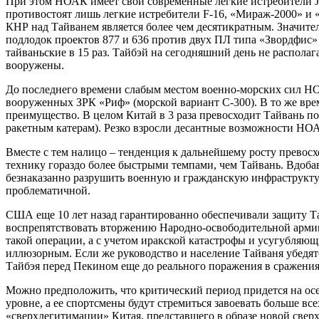
При этом НОАК имеет свои современные легкие истребители J-
противостоят лишь легкие истребители F-16, «Мираж-2000» и 
КНР над Тайванем является более чем десятикратным. Значите
подлодок проектов 877 и 636 против двух ПЛ типа «Звордфис»
тайваньские в 15 раз. Тайбэй на сегодняшний день не распол
вооружены.
До последнего времени слабым местом военно-морских сил НОА
вооруженных ЗРК «Риф» (морской вариант С-300). В то же вре
преимущество. В целом Китай в 3 раза превосходит Тайвань по ко
ракетным катерам). Резко взросли десантные возможности НОАК 
Вместе с тем налицо – тенденция к дальнейшему росту превос
технику гораздо более быстрыми темпами, чем Тайвань. Вдоба
безнаказанно разрушить военную и гражданскую инфраструктур
проблематичной.
США еще 10 лет назад гарантированно обеспечивали защиту Та
воспрепятствовать вторжению Народно-освободительной армии
такой операции, а с учетом иракской катастрофы и усугубляю
иллюзорным. Если же руководство и население Тайваня убедят
Тайбэя перед Пекином еще до реального поражения в сражениях
Можно предположить, что критический период придется на ос
уровне, а ее спортсмены будут стремиться завоевать больше в
«сверхлегитимации» Китая, представшего в образе новой све