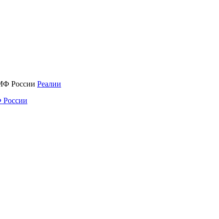
Реалии
 России