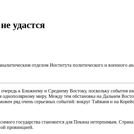
не удастся
налитическим отделом Института политического и военного ан
 очередь к Ближнему и Среднему Востоку, поскольку события им
 однополярному миру. Между тем обстановка на Дальнем Востоке
можен ряд очень серьезных событий: вокруг Тайваня и на Корей
симого государства становится для Пекина нетерпимым. Страна 
ной провинцией.