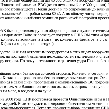
10 и новые модификации давно состоящих на вооружении машин т
«Цзинго» тайваньских ВВС (всего немногим более 300 единиц). 
льного преимущества Пекин достиг и по современным дизельным
 голландской постройки конца 80-х). А по общему числу подво
агает аналогами китайских эсминцев российской постройки прое
К была противовоздушная оборона, однако ситуация изменилась
мя парламент Тайваня блокирует покупку в США ЭМ типа «Орли 
личеству эсминцев, в 2 раза – по количеству фрегатов, в 5 раз –
(как на море, так и в воздухе).
ходства КНР над островным государством в этих видах вооружен
вок на последний нацелены несколько сотен тактических и опер
у острова. Поэтому возможность отражения удара Пекина без п
йваня почти без потерь со своей стороны. Конечно, и сегодня
 Китая на остров, но неизбежно понесут заметные потери. Это 
щимися в связи с ней проблемами с комплектованием ВС подобны
ся в том, что Вашингтон не готов оказывать острову военную п
 на море, в воздухе и на суше.
ень 2008 года. КНР постарается провести Олимпийские игры в 
сех медалей. Если это удастся, в мировом общественном мнении 
рхдержавы-победителя. Тогда же пройдут выборы президента СШ