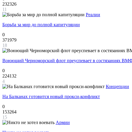
232326
11
Реалии
Борьба за мир до полной капитуляции
0
371979
18
Воюющий Черноморский флот преуспевает в состязаниях ВМФ
0
224132
4
Концепции
На Балканах готовится новый прокси-конфликт
0
153264
15
Армии