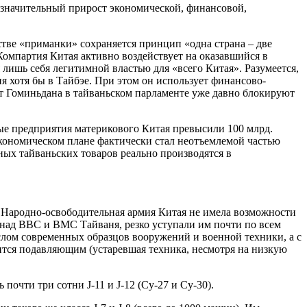
 значительный прирост экономической, финансовой,
тве «приманки» сохраняется принцип «одна страна – две
Компартия Китая активно воздействует на оказавшийся в
 лишь себя легитимной властью для «всего Китая». Разумеется,
я хотя бы в Тайбэе. При этом он использует финансово-
от Гоминьдана в тайваньском парламенте уже давно блокируют
ные предприятия материкового Китая превысили 100 млрд.
кономическом плане фактически стал неотъемлемой частью
ых тайваньских товаров реально производятся в
а Народно-освободительная армия Китая не имела возможности
 над ВВС и ВМС Тайваня, резко уступали им почти по всем
лом современных образцов вооружений и военной техники, а с
тся подавляющим (устаревшая техника, несмотря на низкую
очти три сотни J-11 и J-12 (Су-27 и Су-30).