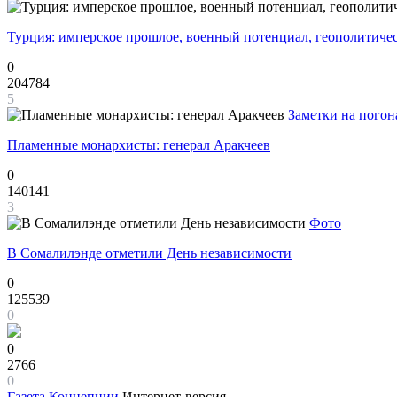
Турция: имперское прошлое, военный потенциал, геополитиче
0
204784
5
Заметки на погон
Пламенные монархисты: генерал Аракчеев
0
140141
3
Фото
В Сомалилэнде отметили День независимости
0
125539
0
0
2766
0
Газета
Концепции
Интернет-версия