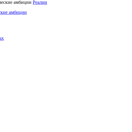
Реалии
ские амбиции
ах