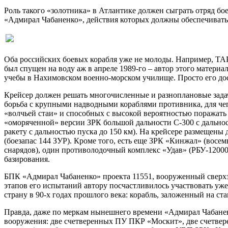
Роль такого «золотника» в Атлантике должен сыграть отряд б
«Адмирал Чабаненко», действия которых должны обеспечивать
Оба российских боевых корабля уже не молоды. Например, ТАРК
был спущен на воду аж в апреле 1989-го – автор этого матери
учебы в Нахимовском военно-морском училище. Просто его дост
Крейсер должен решать многочисленные и разноплановые задачи
борьба с крупными надводными кораблями противника, для че
«волчьей стаи» и способных с высокой вероятностью поражать
«оморяченной» версии ЗРК большой дальности С-300 с дально
ракету с дальностью пуска до 150 км). На крейсере размещены
(боезапас 144 ЗУР). Кроме того, есть еще ЗРК «Кинжал» (восе
снарядов), один противолодочный комплекс «Удав» (РБУ-12000)
базирования.
БПК «Адмирал Чабаненко» проекта 11551, вооруженный сверх
этапов его испытаний автору посчастливилось участвовать уже
страну в 90-х годах прошлого века: корабль, заложенный на стап
Правда, даже по меркам нынешнего времени «Адмирал Чабанен
вооружения: две счетверенных ПУ ПКР «Москит», две счетвер