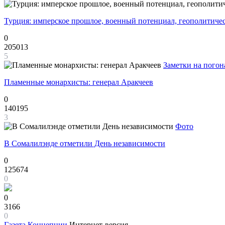
Турция: имперское прошлое, военный потенциал, геополитиче
0
205013
5
Заметки на погон
Пламенные монархисты: генерал Аракчеев
0
140195
3
Фото
В Сомалилэнде отметили День независимости
0
125674
0
0
3166
0
Газета
Концепции
Интернет-версия