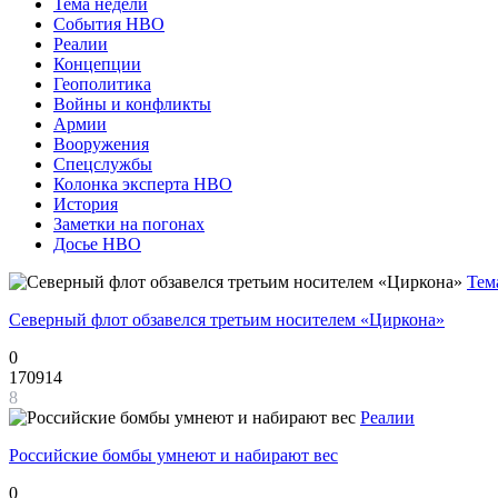
Тема недели
События НВО
Реалии
Концепции
Геополитика
Войны и конфликты
Армии
Вооружения
Спецслужбы
Колонка эксперта НВО
История
Заметки на погонах
Досье НВО
Тем
Северный флот обзавелся третьим носителем «Циркона»
0
170914
8
Реалии
Российские бомбы умнеют и набирают вес
0