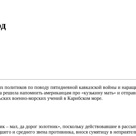
од
ых политиков по поводу пятидневной кавказской войны и нара
ва решила напомнить американцам про «кузькину мать» и отпра
ьских военно-морских учений в Карибском море.
ик – мал, да дорог золотник», поскольку действовавшие в расс
шего и среднего звена противника, внося сумятицу в неприятел