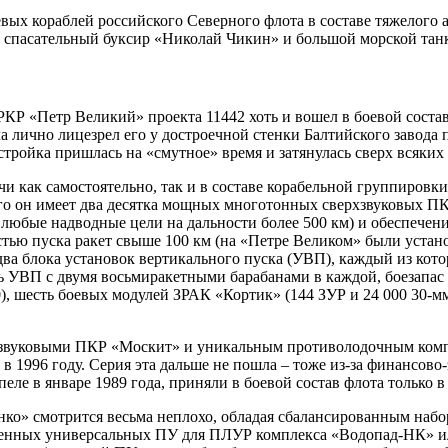
оевых кораблей российского Северного флота в составе тяжелог
 спасательный буксир «Николай Чикин» и большой морской тан
Р «Петр Великий» проекта 11442 хоть и вошел в боевой состав 
ала лично лицезрел его у достроечной стенки Балтийского завод
ройка пришлась на «смутное» время и затянулась сверх всяких 
 как самостоятельно, так и в составе корабельной группировки
го он имеет два десятка мощных многотонных сверхзвуковых П
 любые надводные цели на дальности более 500 км) и обеспече
стью пуска ракет свыше 100 км (на «Петре Великом» были уст
 два блока установок вертикального пуска (УВП), каждый из кот
мь УВП с двумя восьмиракетными барабанами в каждой, боезапас 
, шесть боевых модулей ЗРАК «Кортик» (144 ЗУР и 24 000 30-мм
звуковыми ПКР «Москит» и уникальным противолодочным компл
 в 1996 году. Серия эта дальше не пошла – тоже из-за финансов
еле в январе 1989 года, приняли в боевой состав флота только в я
ко» смотрится весьма неплохо, обладая сбалансированным набо
енных универсальных ПУ для ПЛУР комплекса «Водопад-НК» или