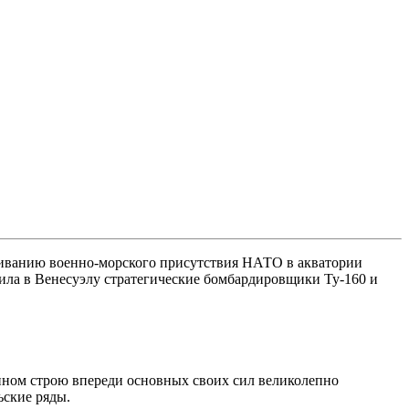
щиванию военно-морского присутствия НАТО в акватории
вила в Венесуэлу стратегические бомбардировщики Ту-160 и
ыпном строю впереди основных своих сил великолепно
ьские ряды.