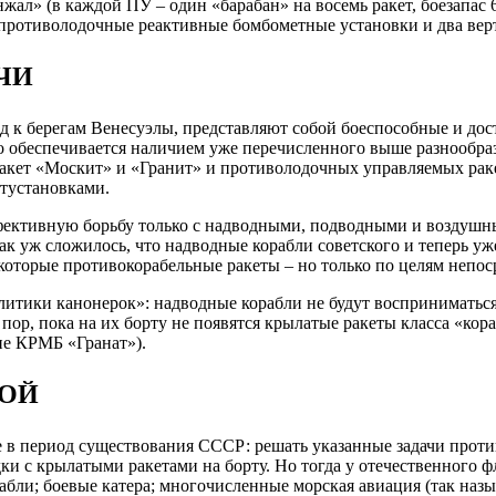
л» (в каждой ПУ – один «барабан» на восемь ракет, боезапас 6
е противолодочные реактивные бомбометные установки и два вер
ЧИ
ход к берегам Венесуэлы, представляют собой боеспособные и д
то обеспечивается наличием уже перечисленного выше разнообра
ракет «Москит» и «Гранит» и противолодочных управляемых ра
тустановками.
ффективную борьбу только с надводными, подводными и воздушны
к уж сложилось, что надводные корабли советского и теперь уж
екоторые противокорабельные ракеты – но только по целям непос
политики канонерок»: надводные корабли не будут воспринимать
р, пока на их борту не появятся крылатые ракеты класса «кораб
бие КРМБ «Гранат»).
БОЙ
ще в период существования СССР: решать указанные задачи прот
и с крылатыми ракетами на борту. Но тогда у отечественного ф
бли; боевые катера; многочисленные морская авиация (так назыв