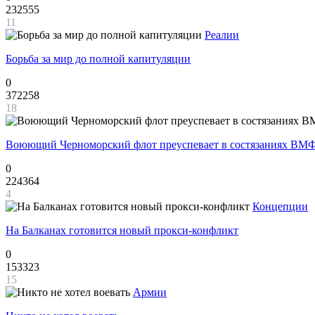
232555
11
Реалии
Борьба за мир до полной капитуляции
0
372258
18
Воюющий Черноморский флот преуспевает в состязаниях ВМФ
0
224364
4
Концепции
На Балканах готовится новый прокси-конфликт
0
153323
15
Армии