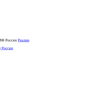
Реалии
 России