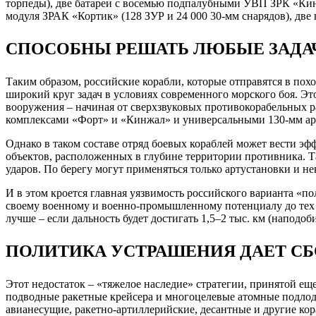
торпеды), две батареи с восемью подпалубными УВП ЗРК «Кинжа
модуля ЗРАК «Кортик» (128 ЗУР и 24 000 30-мм снарядов), дв
СПОСОБНЫ РЕШАТЬ ЛЮБЫЕ ЗАДА
Таким образом, российские корабли, которые отправятся в по
широкий круг задач в условиях современного морского боя. Э
вооружения – начиная от сверхзвуковых противокорабельных 
комплексами «Форт» и «Кинжал» и универсальными 130-мм ар
Однако в таком составе отряд боевых кораблей может вести э
объектов, расположенных в глубине территории противника. Та
ударов. По берегу могут применяться только артустановки и н
И в этом кроется главная уязвимость российского варианта «
своему военному и военно-промышленному потенциалу до тех по
лучше – если дальность будет достигать 1,5–2 тыс. км (наподо
ПОЛИТИКА УСТРАШЕНИЯ ДАЕТ С
Этот недостаток – «тяжелое наследие» стратегии, принятой е
подводные ракетные крейсера и многоцелевые атомные подлодк
авианесущие, ракетно-артиллерийские, десантные и другие кора