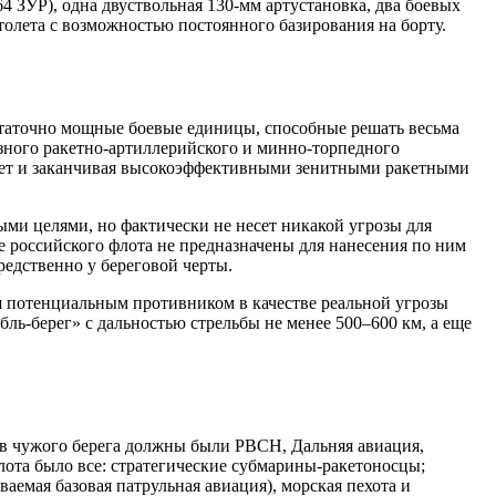
4 ЗУР), одна двуствольная 130-мм артустановка, два боевых
толета с возможностью постоянного базирования на борту.
остаточно мощные боевые единицы, способные решать весьма
зного ракетно-артиллерийского и минно-торпедного
кет и заканчивая высокоэффективными зенитными ракетными
ми целями, но фактически не несет никакой угрозы для
е российского флота не предназначены для нанесения по ним
редственно у береговой черты.
ся потенциальным противником в качестве реальной угрозы
ль-берег» с дальностью стрельбы не менее 500–600 км, а еще
ив чужого берега должны были РВСН, Дальняя авиация,
лота было все: стратегические субмарины-ракетоносцы;
аемая базовая патрульная авиация), морская пехота и