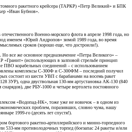
о атомного ракетного крейсера (ТАРКР) «Петр Великий» и БПК
кер «Иван Бубнов».
отечественного Военно-морского флота в апреле 1998 года, но
а под именем «Юрий Андропов» зимой 1989 года, во время
мыслимых сроков (хорошо еще, что достроили!).
. Но все же основное предназначение «Петра Великого» –
КР «Гранит» (использующих в залповой стрельбе принцип
ние ПВО корабельных соединений – с использованием
ановлены комплексы С-300Ф и С-300ФМ – последний получил
орых состоит из шести УВП с барабанами на восемь ракет
128 ЗУР), одна двуствольная 130-мм артустановка АК-130 (840
 снарядов), две РБУ-1000 и четыре вертолета постоянного
ексом «Водопад-НК», тоже уже не новичок – в одном из
о-экономических проблем, поразивших, словно чума, нашу
нваре 1999-го (десять лет спустя!).
ром бортового ракетно-артиллерийского и минно-торпедного
 533-мм противолодочных торпед (боезапас 24 ракеты и/или