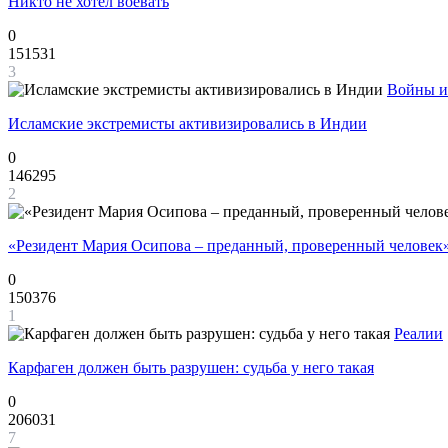
Никто не хотел воевать
0
151531
3
Войны и
Исламские экстремисты активизировались в Индии
0
146295
2
«Резидент Мария Осипова – преданный, проверенный человек
0
150376
1
Реалии
Карфаген должен быть разрушен: судьба у него такая
0
206031
7