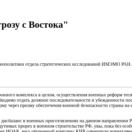
розу с Востока"
геополитики отдела стратегических исследований ИМЭМО РАН. 
онного комплекса в целом, осуществления военных реформ тесн
обходимо отдать должное последовательности и убежденности п
му через призму обеспечения военной безопасности страны на е
исбаланс в военных приготовлениях на данном направлении РФ 
щутимых прорех в военном строительстве РФ, увы, пока без осо
 лет НОАК, весь оборонный комплекс КНР совершили впечатляю