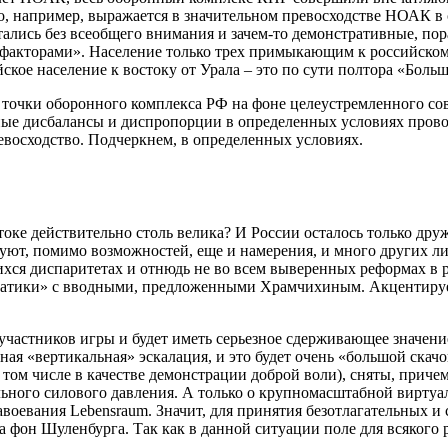
о, например, выражается в значительном превосходстве НОАК в
стались без всеобщего внимания и зачем-то демонстративные, 
факторами». Население только трех примыкающим к российском
ское население к востоку от Урала – это по сути полтора «Боль
 точки оборонного комплекса РФ на фоне целеустремленного со
ные дисбалансы и диспропорции в определенных условиях пров
восходство. Подчеркнем, в определенных условиях.
токе действительно столь велика? И России осталось только др
вуют, помимо возможностей, еще и намерения, и много других
хся диспаритетах и отнюдь не во всем выверенных реформах в 
олдатики» с вводными, предложенными Храмчихиным. Акцентиру
участников игры и будет иметь серьезное сдерживающее значени
ная «вертикальная» эскалация, и это будет очень «большой скач
том числе в качестве демонстрации доброй воли), сняты, причем
ного силового давления. А только о крупномасштабной виртуа
завоевания Lebensraum. Значит, для принятия безотлагательных 
ла фон Шуленбурга. Так как в данной ситуации поле для всякого