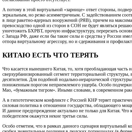
А потому в этой виртуальной «зарнице» ответ стороны, подвер
зеркальным, но резко асимметричным. С задействованием соот
в лице ракетно-ядерных вооружений (РЯВ), причем на максима
превосходство одной из сторон в СОН не будет являться реша
уничтожить БХРВТ, прочую инфраструктуру, перерезать основ
с Запада РФ, даже если бы такие силы и средства у России им
отпора виртуальному агрессору, но и сдерживания и профилак
КИТАЮ ЕСТЬ ЧТО ТЕРЯТЬ
Что касается нынешнего Китая, то, хотя преобладающая часть 
сверхурбанизированный сегмент территориальной структуры, в
десятилетия. Для подобной нодально-иерархической структуры 
пониженным порогом неприемлемого ущерба. Особо подчеркиваем
Мао, «бумажным тигром». Иными словами, в современном ракет
А в гипотетическом конфликте с Россией КНР теряет практичес
силовая политика в отношении государства, обладающего мощн
И данное предупреждение актуально не только для Китая. Что 
победителем окажутся некие третьи силы.
Особо отметим, что в рамках данного сценария виртуальный к
скобки значительные различия в людских потенциалах (в форме