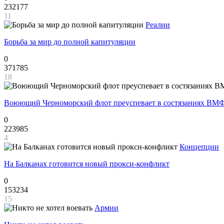
232177
11
Реалии
Борьба за мир до полной капитуляции
0
371785
18
Воюющий Черноморский флот преуспевает в состязаниях ВМФ
0
223985
4
Концепции
На Балканах готовится новый прокси-конфликт
0
153234
15
Армии