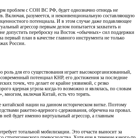
торм проблем с СОН ВС РФ, будет однозначно отнюдь не
ств. Включая, разумеется, и неконвенциональную составляющую
трценностного потенциала. И в этом случае даже подавляющее
туальный агрессор первым делом попытается захватить и
не допустить переброску на Восток «обычных» сил поддержки
на первый план в качестве главного инструмента не только
жах России.
ую роль для его существования играет высокоорганизованный,
ь современный потенциал КНР, его достижения за последние
их точек, что делает ее крайне уязвимой, с резко
ого ядерная угроза когда-то возможно и являлась, по словам
многим, включая Китай, есть что терять.
тие китайской нации на данном историческом витке. Поэтому
едствами ракетно-ядерного сдерживания, обречена на провал.
в ней будет именно виртуальный агрессор, а главным
отребует тотальной мобилизации. Это отчасти выносит за
 стратегического превосходства. Хотя еще в течение какого-то