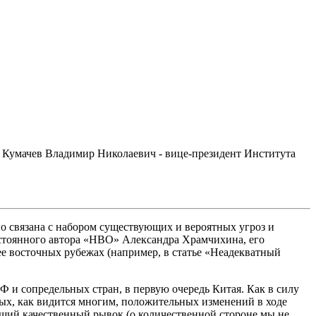
Кумачев Владимир Николаевич - вице-президент Института
о связана с набором существующих и вероятных угроз и
остоянного автора «НВО» Александра Храмчихина, его
е восточных рубежах (например, в статье «Неадекватный
и сопредельных стран, в первую очередь Китая. Как в силу
бых, как видится многим, положительных изменений в ходе
щий качественный рывок (о количественной стороне мы не