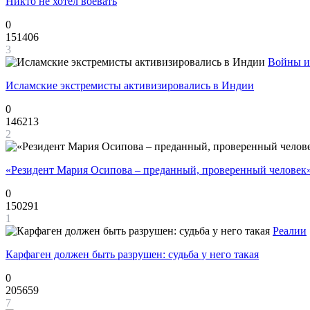
Никто не хотел воевать
0
151406
3
Войны и
Исламские экстремисты активизировались в Индии
0
146213
2
«Резидент Мария Осипова – преданный, проверенный человек
0
150291
1
Реалии
Карфаген должен быть разрушен: судьба у него такая
0
205659
7