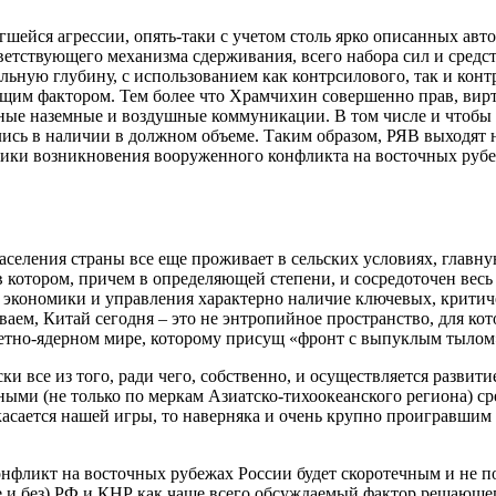
гшейся агрессии, опять-таки с учетом столь ярко описанных ав
ветствующего механизма сдерживания, всего набора сил и сред
льную глубину, с использованием как контрсилового, так и кон
ющим фактором. Тем более что Храмчихин совершенно прав, вир
ные наземные и воздушные коммуникации. В том числе и чтобы 
елись в наличии в должном объеме. Таким образом, РЯВ выходят 
тики возникновения вооруженного конфликта на восточных рубе
населения страны все еще проживает в сельских условиях, главн
 котором, причем в определяющей степени, и сосредоточен вес
экономики и управления характерно наличие ключевых, критическ
, Китай сегодня – это не энтропийное пространство, для котор
но-ядерном мире, которому присущ «фронт с выпуклым тылом», 
ки все из того, ради чего, собственно, и осуществляется разви
ыми (не только по меркам Азиатско-тихоокеанского региона) ср
касается нашей игры, то наверняка и очень крупно проигравшим 
онфликт на восточных рубежах России будет скоротечным и не п
 и без) РФ и КНР как чаще всего обсуждаемый фактор решающего