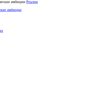
Реалии
ские амбиции
ах