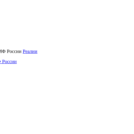
Реалии
 России