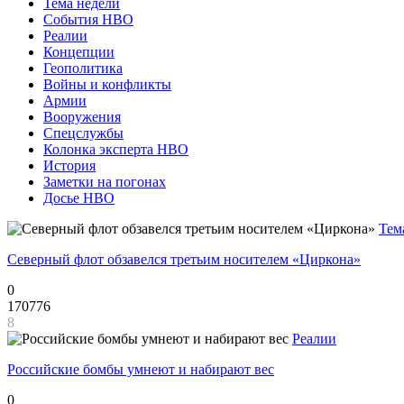
Тема недели
События НВО
Реалии
Концепции
Геополитика
Войны и конфликты
Армии
Вооружения
Спецслужбы
Колонка эксперта НВО
История
Заметки на погонах
Досье НВО
Тем
Северный флот обзавелся третьим носителем «Циркона»
0
170776
8
Реалии
Российские бомбы умнеют и набирают вес
0