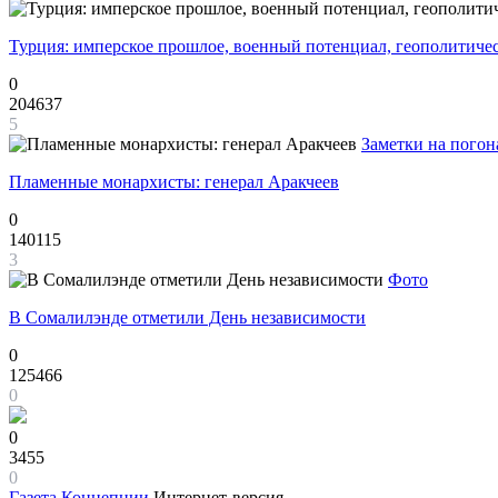
Турция: имперское прошлое, военный потенциал, геополитиче
0
204637
5
Заметки на погон
Пламенные монархисты: генерал Аракчеев
0
140115
3
Фото
В Сомалилэнде отметили День независимости
0
125466
0
0
3455
0
Газета
Концепции
Интернет-версия