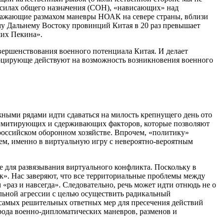
 силах общего назначения (СОН), «нависающих» над
поражающие размахом маневры НОАК на севере страны, вблизи
у Дальнему Востоку провинций Китая в 20 раз превышает
ших Пекина».
вершенствования военного потенциала Китая. И делает
оцирующе действуют на возможность возникновения военного
ужными рядами идти сдаваться на милость крепнущего день ото
 лимитирующих и сдерживающих факторов, которые позволяют
российском оборонном хозяйстве. Впрочем, «политику»
ем, именно в виртуальную игру с невероятно-вероятным
е для развязывания виртуального конфликта. Поскольку в
ок». Нас заверяют, что все территориальные проблемы между
 «раз и навсегда». Следовательно, речь может идти отнюдь не о
льной агрессии с целью осуществить радикальный
и самых решительных ответных мер для пресечения действий
 рода военно-дипломатических маневров, разменов и