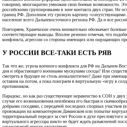
говорим), многократно умножив свои боевые возможности. Эт
российскими группировками в зоне контакта двух стран. Не о
границ РФ. Дополним эту грозную картину «сопутствующими 
население всего Дальневосточного региона РФ. Да и все россий
Повторяем, Храмчихин очень внимательно обозначает болевые
соответствующие выводы. Вполне резонно отмечая, что подоб
конфликта, агрессии со стороны имеющих или ощущающих пре
У РОССИИ ВСЕ-ТАКИ ЕСТЬ РЯВ
Так что же, угроза военного конфликта для РФ на Дальнем Вос
дня и обрастающего военными мускулами соседа? Или сущест
смотреть в будущее не столь апокалиптично? Даже при имеющи
оставим на потом, а пока поиграем в виртуальную «игру в с
противником.
Парадокс, но как раз существующее неравенство в СОН у двух 
случае его возникновения неизбежна его быстрая и скачкообраз
добрыми соседями, с передачей последних спорных участков (в 
провокации на компьютерном Даманском или попытке виртуаль
территориальный передел за счет России в духе пресловутого 
виртуального агрессора никто не будет ждать разъяснений пос
согласований просто отсутствует.