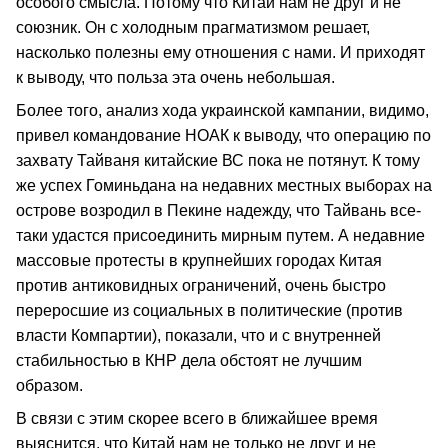
особого смысла. Потому что Китай нам не друг и не
союзник. Он с холодным прагматизмом решает,
насколько полезны ему отношения с нами. И приходят
к выводу, что польза эта очень небольшая.
Более того, анализ хода украинской кампании, видимо,
привел командование НОАК к выводу, что операцию по
захвату Тайваня китайские ВС пока не потянут. К тому
же успех Гоминьдана на недавних местных выборах на
острове возродил в Пекине надежду, что Тайвань все-
таки удастся присоединить мирным путем. А недавние
массовые протесты в крупнейших городах Китая
против антиковидных ограничений, очень быстро
переросшие из социальных в политические (против
власти Компартии), показали, что и с внутренней
стабильностью в КНР дела обстоят не лучшим
образом.
В связи с этим скорее всего в ближайшее время
выяснится, что Китай нам не только не друг и не