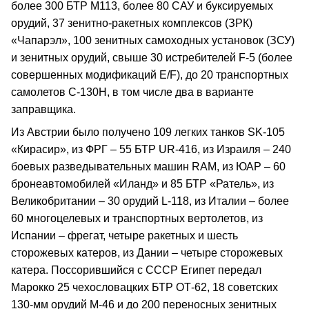
более 300 БТР М113, более 80 САУ и буксируемых
орудий, 37 зенитно-ракетных комплексов (ЗРК)
«Чапарэл», 100 зенитных самоходных установок (ЗСУ)
и зенитных орудий, свыше 30 истребителей F-5 (более
совершенных модификаций Е/F), до 20 транспортных
самолетов С-130Н, в том числе два в варианте
заправщика.
Из Австрии было получено 109 легких танков SK-105
«Кирасир», из ФРГ – 55 БТР UR-416, из Израиля – 240
боевых разведывательных машин RAM, из ЮАР – 60
бронеавтомобилей «Иланд» и 85 БТР «Ратель», из
Великобритании – 30 орудий L-118, из Италии – более
60 многоцелевых и транспортных вертолетов, из
Испании – фрегат, четыре ракетных и шесть
сторожевых катеров, из Дании – четыре сторожевых
катера. Поссорившийся с СССР Египет передал
Марокко 25 чехословацких БТР ОТ-62, 18 советских
130-мм орудий М-46 и до 200 переносных зенитных