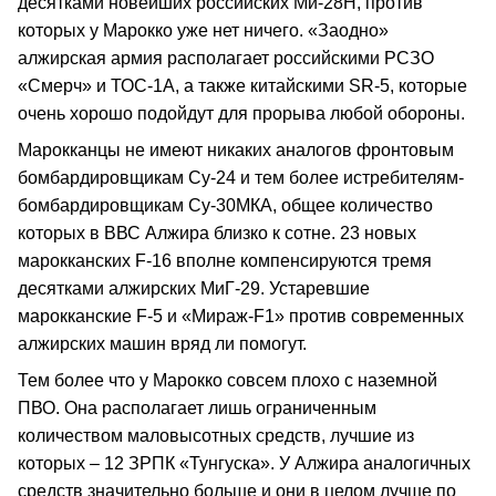
десятками новейших российских Ми-28Н, против
которых у Марокко уже нет ничего. «Заодно»
алжирская армия располагает российскими РСЗО
«Смерч» и ТОС-1А, а также китайскими SR-5, которые
очень хорошо подойдут для прорыва любой обороны.
Марокканцы не имеют никаких аналогов фронтовым
бомбардировщикам Су-24 и тем более истребителям-
бомбардировщикам Су-30МКА, общее количество
которых в ВВС Алжира близко к сотне. 23 новых
марокканских F-16 вполне компенсируются тремя
десятками алжирских МиГ-29. Устаревшие
марокканские F-5 и «Мираж-F1» против современных
алжирских машин вряд ли помогут.
Тем более что у Марокко совсем плохо с наземной
ПВО. Она располагает лишь ограниченным
количеством маловысотных средств, лучшие из
которых – 12 ЗРПК «Тунгуска». У Алжира аналогичных
средств значительно больше и они в целом лучше по