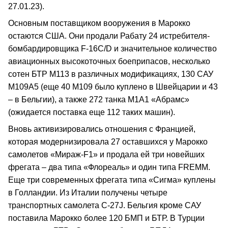
27.01.23).
Основным поставщиком вооружения в Марокко
остаются США. Они продали Рабату 24 истребителя-
бомбардировщика F-16C/D и значительное количество
авиационных высокоточных боеприпасов, несколько
сотен БТР М113 в различных модификациях, 130 САУ
М109А5 (еще 40 М109 было куплено в Швейцарии и 43
– в Бельгии), а также 272 танка М1А1 «Абрамс»
(ожидается поставка еще 112 таких машин).
Вновь активизировались отношения с Францией,
которая модернизировала 27 оставшихся у Марокко
самолетов «Мираж-F1» и продала ей три новейших
фрегата – два типа «Флореаль» и один типа FREMM.
Еще три современных фрегата типа «Сигма» куплены
в Голландии. Из Италии получены четыре
транспортных самолета С-27J. Бельгия кроме САУ
поставила Марокко более 120 БМП и БТР. В Турции