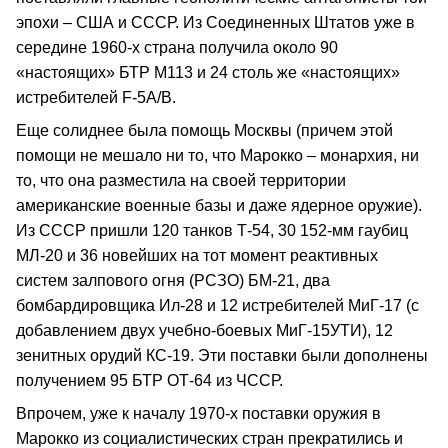
эпохи – США и СССР. Из Соединенных Штатов уже в
середине 1960-х страна получила около 90
«настоящих» БТР М113 и 24 столь же «настоящих»
истребителей F-5А/В.
Еще солиднее была помощь Москвы (причем этой
помощи не мешало ни то, что Марокко – монархия, ни
то, что она разместила на своей территории
американские военные базы и даже ядерное оружие).
Из СССР пришли 120 танков Т-54, 30 152-мм гаубиц
МЛ-20 и 36 новейших на тот момент реактивных
систем залпового огня (РСЗО) БМ-21, два
бомбардировщика Ил-28 и 12 истребителей МиГ-17 (с
добавлением двух учебно-боевых МиГ-15УТИ), 12
зенитных орудий КС-19. Эти поставки были дополнены
получением 95 БТР ОТ-64 из ЧССР.
Впрочем, уже к началу 1970-х поставки оружия в
Марокко из социалистических стран прекратились и