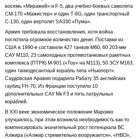
восемь «Миражей» и F-5, два учебно-боевых самолета
СМ-170 «Мажистер» и один Т-6G, один транспортный
С-130, один вертолет SA330 «Пума».
Армия требовала восстановления, хотя война
поглотила огромное количество денег. Поставки из
США в 1990-е составили 427 танков М60, 60 203-мм
САУ М110, 23 самоходных противотанковых ракетных
комплекса (ПТРК) М-901 («Тоу» на М113), 50 ЗСУ М163,
один танкодесантный корабль типа «Ньюпорт».
Саудовская Аравия подарила Рабату 35 английских
гаубиц FH-70. Из Франции поступило 10
дополнительных САУ Мк F3 и пять патрульных
кораблей.
В ХХI веке экономическое положение Марокко
улучшилось, при этом возникла необходимость как-то
компенсировать значительный рост потенциала ВС
Алжира («Алжир стремительно вооружается», «НВО»,