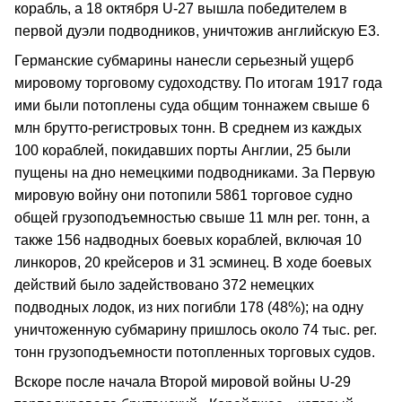
корабль, а 18 октября U-27 вышла победителем в
первой дуэли подводников, уничтожив английскую E3.
Германские субмарины нанесли серьезный ущерб
мировому торговому судоходству. По итогам 1917 года
ими были потоплены суда общим тоннажем свыше 6
млн брутто-регистровых тонн. В среднем из каждых
100 кораблей, покидавших порты Англии, 25 были
пущены на дно немецкими подводниками. За Первую
мировую войну они потопили 5861 торговое судно
общей грузоподъемностью свыше 11 млн рег. тонн, а
также 156 надводных боевых кораблей, включая 10
линкоров, 20 крейсеров и 31 эсминец. В ходе боевых
действий было задействовано 372 немецких
подводных лодок, из них погибли 178 (48%); на одну
уничтоженную субмарину пришлось около 74 тыс. рег.
тонн грузоподъемности потопленных торговых судов.
Вскоре после начала Второй мировой войны U-29