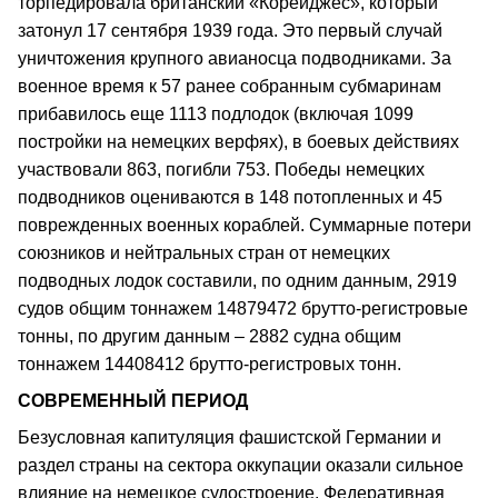
торпедировала британский «Корейджес», который
затонул 17 сентября 1939 года. Это первый случай
уничтожения крупного авианосца подводниками. За
военное время к 57 ранее собранным субмаринам
прибавилось еще 1113 подлодок (включая 1099
постройки на немецких верфях), в боевых действиях
участвовали 863, погибли 753. Победы немецких
подводников оцениваются в 148 потопленных и 45
поврежденных военных кораблей. Суммарные потери
союзников и нейтральных стран от немецких
подводных лодок составили, по одним данным, 2919
судов общим тоннажем 14879472 брутто-регистровые
тонны, по другим данным – 2882 судна общим
тоннажем 14408412 брутто-регистровых тонн.
СОВРЕМЕННЫЙ ПЕРИОД
Безусловная капитуляция фашистской Германии и
раздел страны на сектора оккупации оказали сильное
влияние на немецкое судостроение. Федеративная