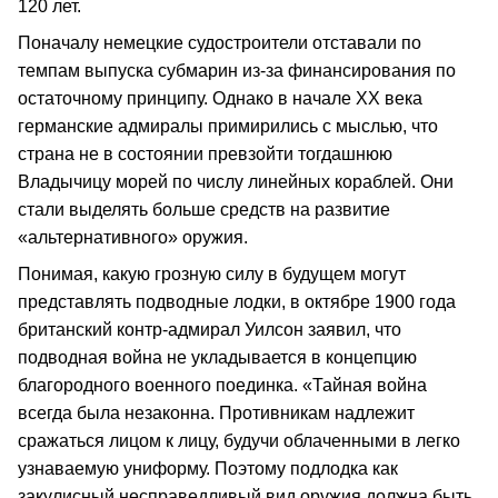
120 лет.
Поначалу немецкие судостроители отставали по
темпам выпуска субмарин из-за финансирования по
остаточному принципу. Однако в начале ХХ века
германские адмиралы примирились с мыслью, что
страна не в состоянии превзойти тогдашнюю
Владычицу морей по числу линейных кораблей. Они
стали выделять больше средств на развитие
«альтернативного» оружия.
Понимая, какую грозную силу в будущем могут
представлять подводные лодки, в октябре 1900 года
британский контр-адмирал Уилсон заявил, что
подводная война не укладывается в концепцию
благородного военного поединка. «Тайная война
всегда была незаконна. Противникам надлежит
сражаться лицом к лицу, будучи облаченными в легко
узнаваемую униформу. Поэтому подлодка как
закулисный несправедливый вид оружия должна быть