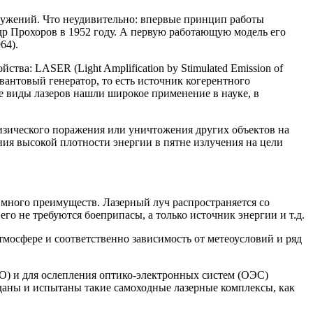
ружений. Что неудивительно: впервые принцип работы
ндр Прохоров в 1952 году. А первую работающую модель его
64).
ства: LASER (Light Amplification by Stimulated Emission of
вантовый генератор, то есть источник когерентного
ые виды лазеров нашли широкое применение в науке, в
изического поражения или уничтожения других объектов на
ния высокой плотности энергии в пятне излучения на цели
 много преимуществ. Лазерный луч распространяется со
его не требуются боеприпасы, а только источник энергии и т.д.
тмосфере и соответственно зависимость от метеоусловий и ряд
РО) и для ослепления оптико-электронных систем (ОЭС)
зданы и испытаны такие самоходные лазерные комплексы, как