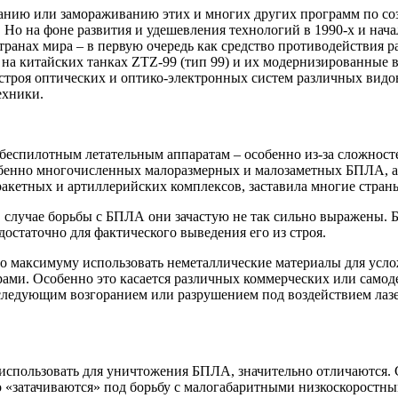
нию или замораживанию этих и многих других программ по созд
Но на фоне развития и удешевления технологий в 1990-х и нача
странах мира – в первую очередь как средство противодействи
а китайских танках ZTZ-99 (тип 99) и их модернизированные в
строя оптических и оптико-электронных систем различных видо
ехники.
 беспилотным летательным аппаратам – особенно из-за сложнос
собенно многочисленных малоразмерных и малозаметных БПЛА, а
кетных и артиллерийских комплексов, заставила многие стран
в случае борьбы с БПЛА они зачастую не так сильно выражены. 
остаточно для фактического выведения его из строя.
по максимуму использовать неметаллические материалы для ус
ерами. Особенно это касается различных коммерческих или само
следующим возгоранием или разрушением под воздействием лазер
использовать для уничтожения БПЛА, значительно отличаются. 
о «затачиваются» под борьбу с малогабаритными низкоскоростн