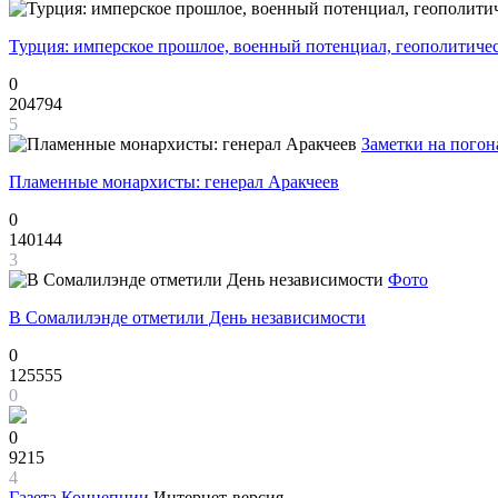
Турция: имперское прошлое, военный потенциал, геополитиче
0
204794
5
Заметки на погон
Пламенные монархисты: генерал Аракчеев
0
140144
3
Фото
В Сомалилэнде отметили День независимости
0
125555
0
0
9215
4
Газета
Концепции
Интернет-версия