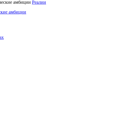
Реалии
ские амбиции
ах