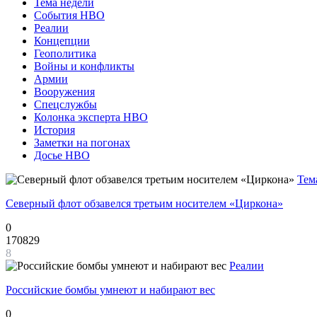
Тема недели
События НВО
Реалии
Концепции
Геополитика
Войны и конфликты
Армии
Вооружения
Спецслужбы
Колонка эксперта НВО
История
Заметки на погонах
Досье НВО
Тем
Северный флот обзавелся третьим носителем «Циркона»
0
170829
8
Реалии
Российские бомбы умнеют и набирают вес
0