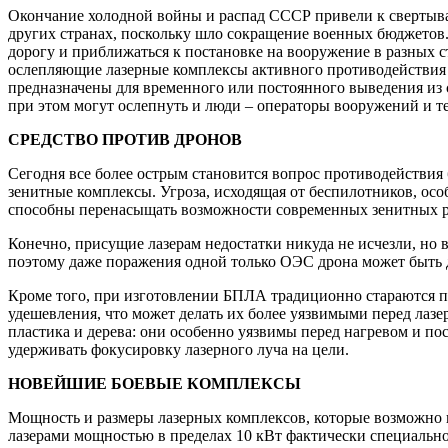
Окончание холодной войны и распад СССР привели к свертыва
других странах, поскольку шло сокращение военных бюджетов. 
дорогу и приближаться к постановке на вооружение в разных 
ослепляющие лазерные комплексы активного противодействия н
предназначены для временного или постоянного выведения из 
при этом могут ослепнуть и люди – операторы вооружений и т
СРЕДСТВО ПРОТИВ ДРОНОВ
Сегодня все более острым становится вопрос противодействия
зенитные комплексы. Угроза, исходящая от беспилотников, о
способны перенасыщать возможности современных зенитных ра
Конечно, присущие лазерам недостатки никуда не исчезли, но 
поэтому даже поражения одной только ОЭС дрона может быть д
Кроме того, при изготовлении БПЛА традиционно стараются 
удешевления, что может делать их более уязвимыми перед лаз
пластика и дерева: они особенно уязвимы перед нагревом и по
удерживать фокусировку лазерного луча на цели.
НОВЕЙШИЕ БОЕВЫЕ КОМПЛЕКСЫ
Мощность и размеры лазерных комплексов, которые возможно 
лазерами мощностью в пределах 10 кВт фактически специальн