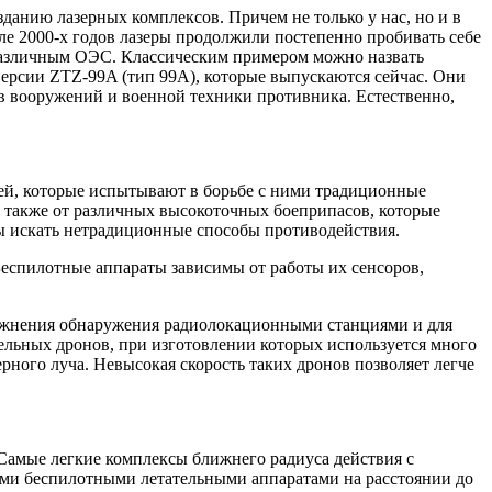
анию лазерных комплексов. Причем не только у нас, но и в
ле 2000-х годов лазеры продолжили постепенно пробивать себе
я различным ОЭС. Классическим примером можно назвать
ерсии ZTZ-99A (тип 99A), которые выпускаются сейчас. Они
в вооружений и военной техники противника. Естественно,
тей, которые испытывают в борьбе с ними традиционные
 также от различных высокоточных боеприпасов, которые
ы искать нетрадиционные способы противодействия.
Беспилотные аппараты зависимы от работы их сенсоров,
ложнения обнаружения радиолокационными станциями и для
дельных дронов, при изготовлении которых используется много
ного луча. Невысокая скорость таких дронов позволяет легче
Самые легкие комплексы ближнего радиуса действия с
ыми беспилотными летательными аппаратами на расстоянии до