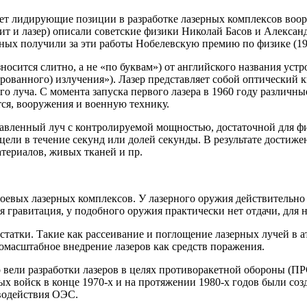
ает лидирующие позиции в разработке лазерных комплексов воо
одит и лазер) описали советские физики Николай Басов и Алекса
ченых получили за эти работы Нобелевскую премию по физике (19
осится слитно, а не «по буквам») от английского названия устрой
рованного) излучения»). Лазер представляет собой оптический к
о луча. С момента запуска первого лазера в 1960 году различн
тся, вооружения и военную технику.
равленный луч с контролируемой мощностью, достаточной для ф
цели в течение секунд или долей секунды. В результате достиже
атериалов, живых тканей и пр.
боевых лазерных комплексов. У лазерного оружия действительно
я гравитация, у подобного оружия практически нет отдачи, для н
статки. Такие как рассеивание и поглощение лазерных лучей в а
омасштабное внедрение лазеров как средств поражения.
 вели разработки лазеров в целях противоракетной обороны (П
ых войск в конце 1970-х и на протяжении 1980-х годов были со
водействия ОЭС.