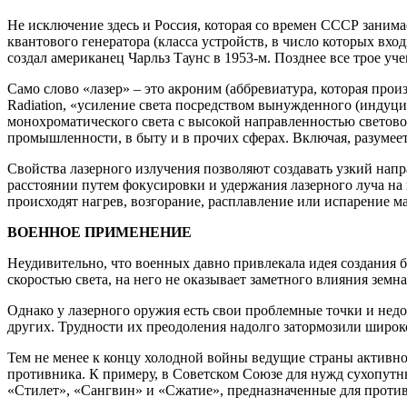
Не исключение здесь и Россия, которая со времен СССР заним
квантового генератора (класса устройств, в число которых вх
создал американец Чарльз Таунс в 1953-м. Позднее все трое у
Само слово «лазер» – это акроним (аббревиатура, которая произн
Radiation, «усиление света посредством вынужденного (индуци
монохроматического света с высокой направленностью световог
промышленности, в быту и в прочих сферах. Включая, разумее
Свойства лазерного излучения позволяют создавать узкий нап
расстоянии путем фокусировки и удержания лазерного луча на 
происходят нагрев, возгорание, расплавление или испарение м
ВОЕННОЕ ПРИМЕНЕНИЕ
Неудивительно, что военных давно привлекала идея создания 
скоростью света, на него не оказывает заметного влияния земна
Однако у лазерного оружия есть свои проблемные точки и недо
других. Трудности их преодоления надолго затормозили широк
Тем не менее к концу холодной войны ведущие страны активно
противника. К примеру, в Советском Союзе для нужд сухопутн
«Стилет», «Сангвин» и «Сжатие», предназначенные для проти