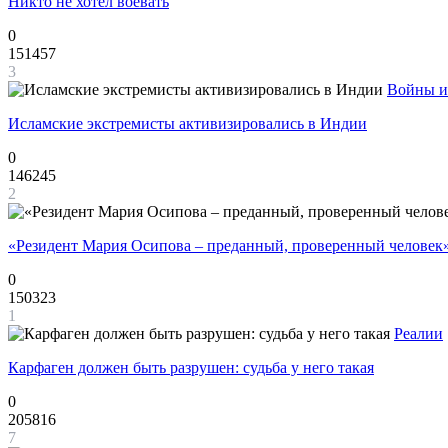
Никто не хотел воевать
0
151457
3
Войны и
Исламские экстремисты активизировались в Индии
0
146245
2
«Резидент Мария Осипова – преданный, проверенный человек
0
150323
1
Реалии
Карфаген должен быть разрушен: судьба у него такая
0
205816
7