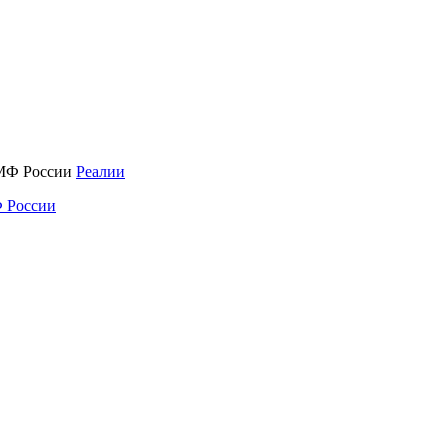
Реалии
 России