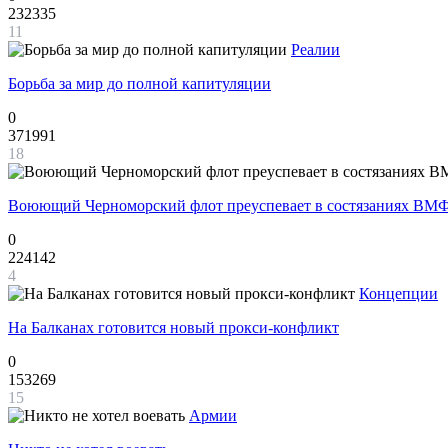
232335
11
Реалии
Борьба за мир до полной капитуляции
0
371991
18
Воюющий Черноморский флот преуспевает в состязаниях ВМФ
0
224142
4
Концепции
На Балканах готовится новый прокси-конфликт
0
153269
15
Армии