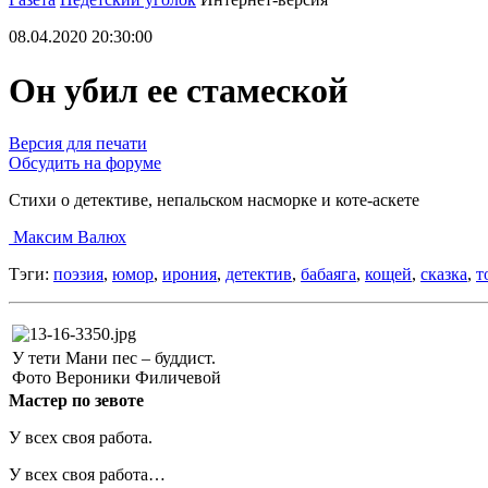
08.04.2020 20:30:00
Он убил ее стамеской
Версия для печати
Обсудить на форуме
Стихи о детективе, непальском насморке и коте-аскете
Максим Валюх
Тэги:
поэзия
,
юмор
,
ирония
,
детектив
,
бабаяга
,
кощей
,
сказка
,
т
У тети Мани пес – буддист.
Фото Вероники Филичевой
Мастер по зевоте
У всех своя работа.
У всех своя работа…