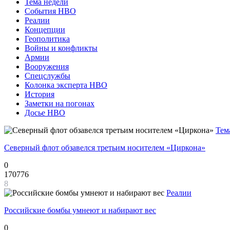
Тема недели
События НВО
Реалии
Концепции
Геополитика
Войны и конфликты
Армии
Вооружения
Спецслужбы
Колонка эксперта НВО
История
Заметки на погонах
Досье НВО
Тем
Северный флот обзавелся третьим носителем «Циркона»
0
170776
8
Реалии
Российские бомбы умнеют и набирают вес
0