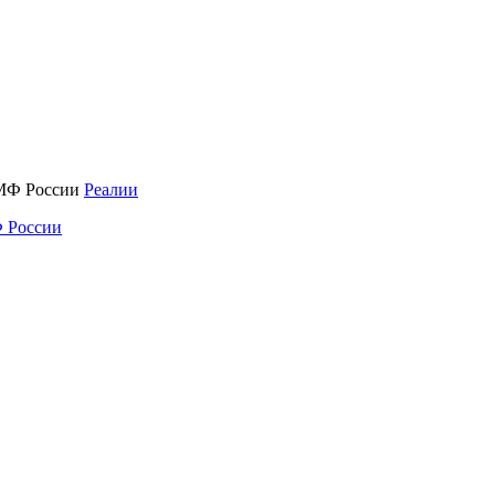
Реалии
 России