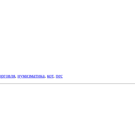
орговля
,
нумизматика
,
кот
,
пес