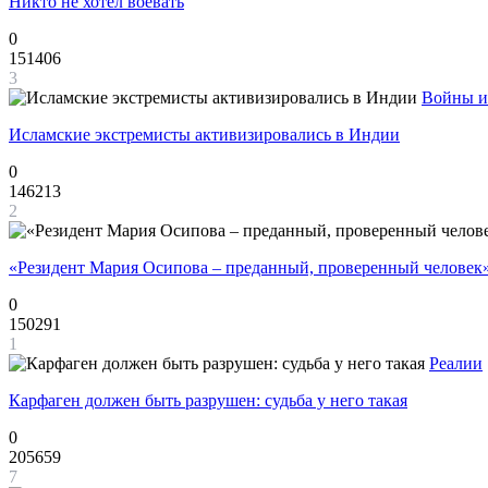
Никто не хотел воевать
0
151406
3
Войны и
Исламские экстремисты активизировались в Индии
0
146213
2
«Резидент Мария Осипова – преданный, проверенный человек
0
150291
1
Реалии
Карфаген должен быть разрушен: судьба у него такая
0
205659
7