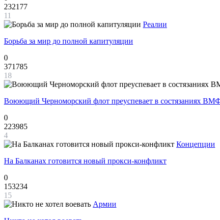
232177
11
Реалии
Борьба за мир до полной капитуляции
0
371785
18
Воюющий Черноморский флот преуспевает в состязаниях ВМФ
0
223985
4
Концепции
На Балканах готовится новый прокси-конфликт
0
153234
15
Армии