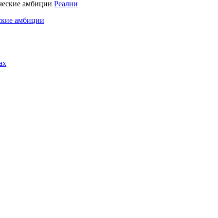
Реалии
ские амбиции
ах