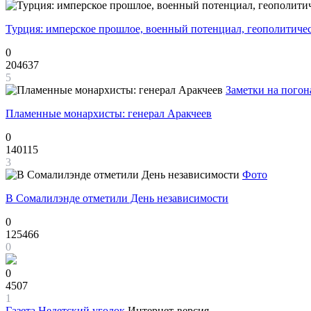
Турция: имперское прошлое, военный потенциал, геополитиче
0
204637
5
Заметки на погон
Пламенные монархисты: генерал Аракчеев
0
140115
3
Фото
В Сомалилэнде отметили День независимости
0
125466
0
0
4507
1
Газета
Недетский уголок
Интернет-версия