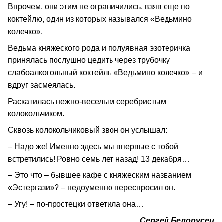
Впрочем, они этим не ограничились, взяв еще по
коктейлю, один из которых назывался «Ведьмино
колечко».
Ведьма княжеского рода и полуявная эзотеричка
принялась послушно цедить через трубочку
слабоалкогольный коктейль «Ведьмино колечко» – и
вдруг засмеялась.
Раскатилась нежно-веселым серебристым
колокольчиком.
Сквозь колокольчиковый звон он услышал:
– Надо же! Именно здесь мы впервые с тобой
встретились! Ровно семь лет назад! 13 декабря…
– Это что – бывшее кафе с княжеским названием
«Эстергази»? – недоуменно переспросил он.
– Угу! – по-простецки ответила она…
Сергей Белорусец