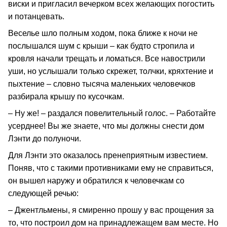
виски и пригласил вечерком всех желающих погостить
и потанцевать.
Веселье шло полным ходом, пока ближе к ночи не
послышался шум с крыши – как будто стропила и
кровля начали трещать и ломаться. Все навострили
уши, но услышали только скрежет, толчки, кряхтение и
пыхтение – словно тысяча маленьких человечков
разбирала крышу по кусочкам.
– Ну же! – раздался повелительный голос. – Работайте
усерднее! Вы же знаете, что мы должны снести дом
Лэнти до полуночи.
Для Лэнти это оказалось пренеприятным известием.
Поняв, что с такими противниками ему не справиться,
он вышел наружу и обратился к человечкам со
следующей речью:
– Джентльмены, я смиренно прошу у вас прощения за
то, что построил дом на принадлежащем вам месте. Но