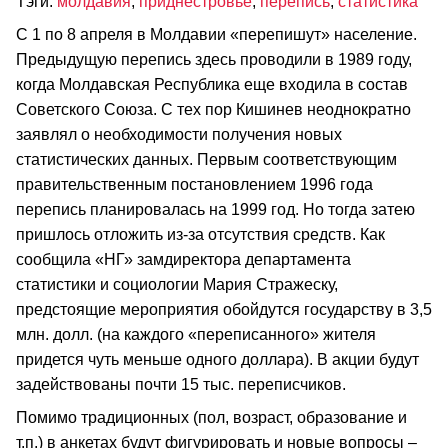
Тэги:
молдавия
,
приднестровье
,
перепись
,
статистика
С 1 по 8 апреля в Молдавии «перепишут» население.
Предыдущую перепись здесь проводили в 1989 году,
когда Молдавская Республика еще входила в состав
Советского Союза. С тех пор Кишинев неоднократно
заявлял о необходимости получения новых
статистических данных. Первым соответствующим
правительственным постановлением 1996 года
перепись планировалась на 1999 год. Но тогда затею
пришлось отложить из-за отсутствия средств. Как
сообщила «НГ» замдиректора департамента
статистики и социологии Мария Стражеску,
предстоящие мероприятия обойдутся государству в 3,5
млн. долл. (на каждого «переписанного» жителя
придется чуть меньше одного доллара). В акции будут
задействованы почти 15 тыс. переписчиков.
Помимо традиционных (пол, возраст, образование и
т.п.) в анкетах будут фигурировать и новые вопросы –