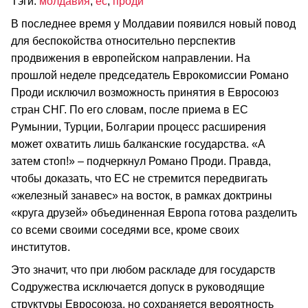
Тэги:
молдавия
,
ес
,
проди
В последнее время у Молдавии появился новый повод
для беспокойства относительно перспектив
продвижения в европейском направлении. На
прошлой неделе председатель Еврокомиссии Романо
Проди исключил возможность принятия в Евросоюз
стран СНГ. По его словам, после приема в ЕС
Румынии, Турции, Болгарии процесс расширения
может охватить лишь балканские государства. «А
затем стоп!» – подчеркнул Романо Проди. Правда,
чтобы доказать, что ЕС не стремится передвигать
«железный занавес» на восток, в рамках доктрины
«круга друзей» объединенная Европа готова разделить
со всеми своими соседями все, кроме своих
институтов.
Это значит, что при любом раскладе для государств
Содружества исключается допуск в руководящие
структуры Евросоюза, но сохраняется вероятность