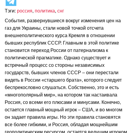
Тэги:
россия
,
политика
,
снг
События, развернувшиеся вокруг изменения цен на
газ для Украины, стали новой точкой отсчета
внешнеполитического курса Кремля в отношении
бывших республик СССР. Главным в этой политике
становится переход России от патернализма к
политической прагматике. Однако существует и
встречный процесс со стороны независимых
государств, бывших членов СССР – они перестали
видеть в России «старшего брата», которого следует
беспрекословно слушаться. Собственно, это и есть
«многополярный мир», на котором так настаивала
Россия, со всеми его плюсами и минусами. Конечно,
остается главный мощный игрок – США, и во многом
он задает правила игры. Но эти правила становятся
все более гибкими, и Россия, обладая мощнейшим
геополитическим ресурсом, остается ведущим игроком.