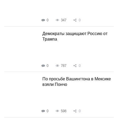
0
347
0
Демократы защищают Россию от
Трампа
0
787
0
По просьбе Вашингтона в Мексике
взяли Пончо
0
598
0