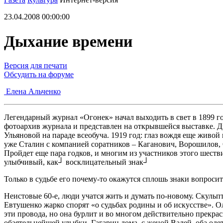
23.04.2008 00:00:00
Дыхание времени
Версия для печати
Обсудить на форуме
Елена Альченко
Легендарный журнал «Огонек» начал выходить в свет в 1899 
фотоархив журнала и представлен на открывшейся выставке. Д
Ульяновой на параде всеобуча. 1919 год: глаз вождя еще живо
уже Сталин с компанией соратников – Каганович, Ворошилов, 
Пройдет еще пара годков, и многим из участников этого шеств
улыбчивый, как┘ восклицательный знак┘
Только в судьбе его почему-то окажутся сплошь знаки вопрос
Неистовые 60-е, люди учатся жить и думать по-новому. Скульп
Евтушенко жарко спорят «о судьбах родины и об искусстве». О
эти провода, но она бурлит и во многом действительно прекра
обаятельнейшей улыбки. Гагарин дома, с женой Валей, оба одет