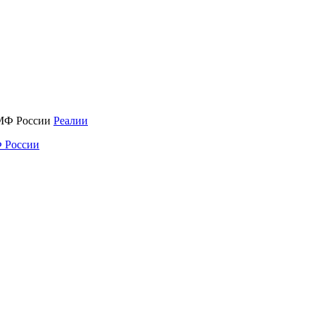
Реалии
 России