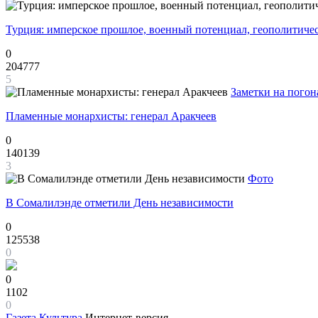
Турция: имперское прошлое, военный потенциал, геополитиче
0
204777
5
Заметки на погон
Пламенные монархисты: генерал Аракчеев
0
140139
3
Фото
В Сомалилэнде отметили День независимости
0
125538
0
0
1102
0
Газета
Культура
Интернет-версия