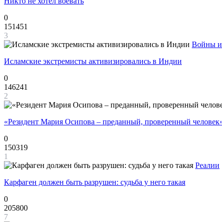
Никто не хотел воевать
0
151451
3
Войны и
Исламские экстремисты активизировались в Индии
0
146241
2
«Резидент Мария Осипова – преданный, проверенный человек
0
150319
1
Реалии
Карфаген должен быть разрушен: судьба у него такая
0
205800
7