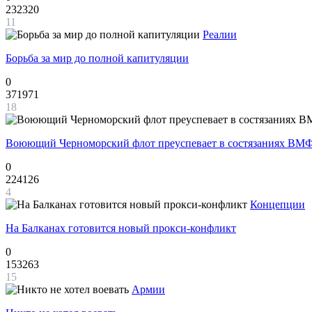
232320
11
Реалии
Борьба за мир до полной капитуляции
0
371971
18
Воюющий Черноморский флот преуспевает в состязаниях ВМФ
0
224126
4
Концепции
На Балканах готовится новый прокси-конфликт
0
153263
15
Армии