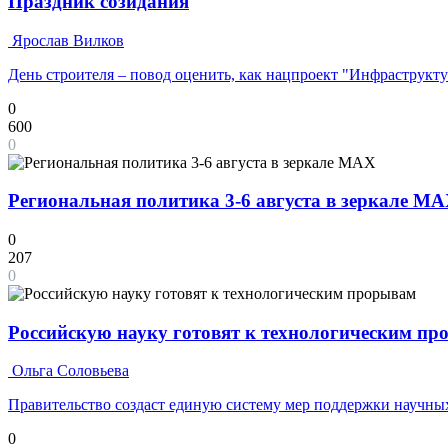
Праздник созидания
Ярослав Вилков
День строителя – повод оценить, как нацпроект "Инфраструкт
0
600
0
Региональная политика 3-6 августа в зеркале M
0
207
0
Российскую науку готовят к технологическим п
Ольга Соловьева
Правительство создаст единую систему мер поддержки научных
0