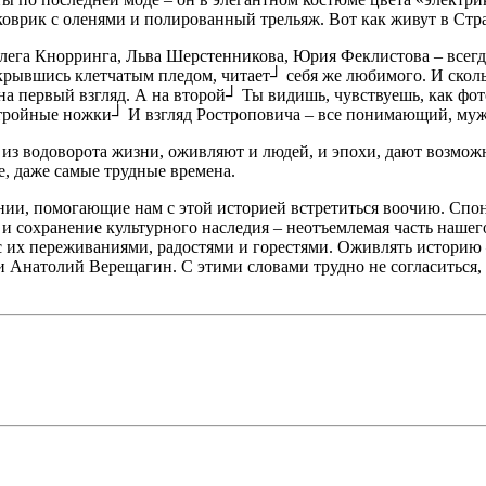
коврик с оленями и полированный трельяж. Вот как живут в Стр
лега Кнорринга, Льва Шерстенникова, Юрия Феклистова – всегд
рывшись клетчатым пледом, читает┘ себя же любимого. И сколь
а первый взгляд. А на второй┘ Ты видишь, чувствуешь, как фо
 стройные ножки┘ И взгляд Ростроповича – все понимающий, м
 из водоворота жизни, оживляют и людей, и эпохи, дают возможн
е, даже самые трудные времена.
нии, помогающие нам с этой историей встретиться воочию. Спон
 сохранение культурного наследия – неотъемлемая часть нашего
 их переживаниями, радостями и горестями. Оживлять историю –
натолий Верещагин. С этими словами трудно не согласиться, ве