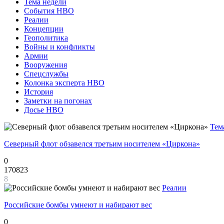
Тема недели
События НВО
Реалии
Концепции
Геополитика
Войны и конфликты
Армии
Вооружения
Спецслужбы
Колонка эксперта НВО
История
Заметки на погонах
Досье НВО
Тем
Северный флот обзавелся третьим носителем «Циркона»
0
170823
8
Реалии
Российские бомбы умнеют и набирают вес
0