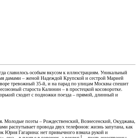
егда славилось особым вкусом к иллюстрациям. Уникальный
умя дамами – женой Надеждой Крупской и сестрой Марией
 дворе тревожный 35-й, и на парад по улицам Москвы спешит
сесоюзный староста Калинин – в простецкой косоворотке.
Горький сходит с подножки поезда – прямой, длинный и
тся. Молодые поэты – Рождественский, Вознесенский, Окуджава,
ами распутывает провода двух телефонов: жизнь запутана, как
мок Юрия Гагарина: нет привычного взмаха рукой и
», она – в платье в горошек, а вокруг┘ – пусть иностранцы