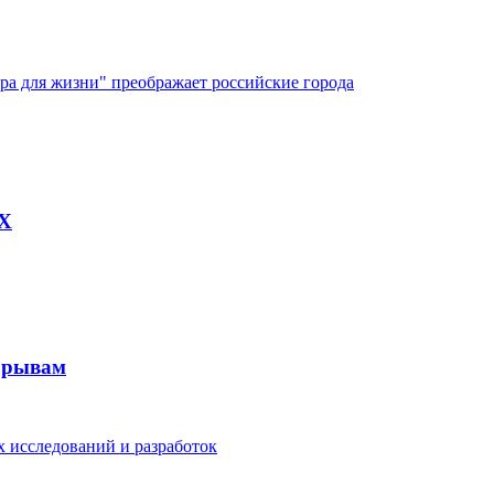
ура для жизни" преображает российские города
AX
рорывам
 исследований и разработок