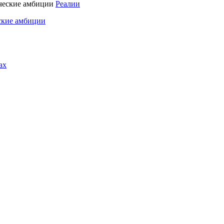
Реалии
ские амбиции
ах