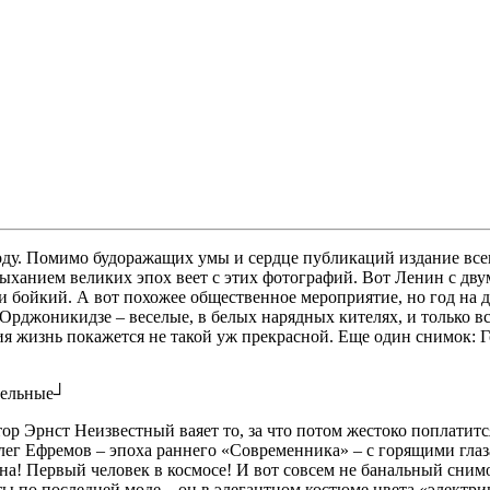
году. Помимо будоражащих умы и сердце публикаций издание вс
ыханием великих эпох веет с этих фотографий. Вот Ленин с дв
й и бойкий. А вот похожее общественное мероприятие, но год на
Орджоникидзе – веселые, в белых нарядных кителях, и только в
ия жизнь покажется не такой уж прекрасной. Еще один снимок: 
ительные┘
тор Эрнст Неизвестный ваяет то, за что потом жестоко поплати
лег Ефремов – эпоха раннего «Современника» – с горящими глаз
сна! Первый человек в космосе! И вот совсем не банальный сни
ы по последней моде – он в элегантном костюме цвета «электрик