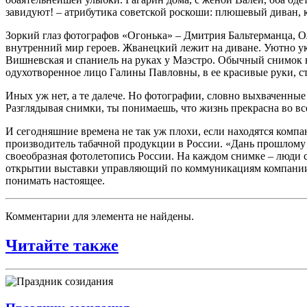
завидуют! – атрибутика советской роскоши: плюшевый диван, 
Зоркий глаз фотографов «Огонька» – Дмитрия Бальтерманца, О
внутренний мир героев. Жванецкий лежит на диване. Уютно ук
Вишневская и спаниель на руках у Маэстро. Обычный снимок н
одухотворенное лицо Галины Павловны, в ее красивые руки,
Иных уж нет, а те далече. Но фотографии, словно выхваченные
Разглядывая снимки, ты понимаешь, что жизнь прекрасна во вс
И сегодняшние времена не так уж плохи, если находятся компа
производитель табачной продукции в России. «Дань прошлому и
своеобразная фотолетопись России. На каждом снимке – люди с
открытии выставки управляющий по коммуникациям компании А
понимать настоящее.
Комментарии для элемента не найдены.
Читайте также