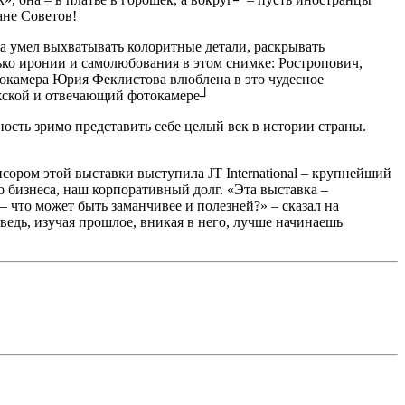
ане Советов!
а умел выхватывать колоритные детали, раскрывать
ко иронии и самолюбования в этом снимке: Ростропович,
токамера Юрия Феклистова влюблена в это чудесное
ужской и отвечающий фотокамере┘
ость зримо представить себе целый век в истории страны.
сором этой выставки выступила JT International – крупнейший
 бизнеса, наш корпоративный долг. «Эта выставка –
 что может быть заманчивее и полезней?» – сказал на
дь, изучая прошлое, вникая в него, лучше начинаешь