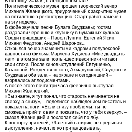
В пятницу, 24 мая, в Лекционном зале
Политехнического музея прошел творческий вечер
Михаила Жванецкого, приуроченный к закрытию музея
на пятилетнюю реконструкцию. Старт работ намечен
на эту неделю.
В фойе звучали песни Булата Окуджавы; гостям
раздавали черешню и клубнику в бумажных кульках.
Среди пришедших – Павел Лунгин, Евгений Ясин,
Михаил Федотов, Андрей Шаронов...
Открылся вечер знаменитыми кадрами полувековой
давности из фильма Марлена Хуциева «Мне двадцать
лет»: в этом же зале поэты-шестидесятники читают
свои стихи. После киновыступлений Евтушенко,
Казаковой, Рождественского, Ахмадулиной, Слуцкого и
Окуджавы оба зала – на экране и сегодняшний –
взорвались аплодисментами.
А после этого почти три часа феерично выступал
Михаил Жванецкий.
«Вы знаете, я тут понял, что старость начинается не
сверху, а снизу», – поделился наблюдением писатель и
показал на ноги. «Если снизу проблемы, ты не
сможешь прийти к вам и показать, что у тебя сверху», –
сказал Жванецкий и похлопал себя по лбу.
К восторгу зрителей, 79-летний сатирик, не прерывая
выступления, начал легко пританцовывать.