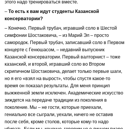
этого надо тренироваться вместе.
–
То есть к вам идут студенты Казанской
консерватории?
– Конечно. Первый трубач, игравший соло в Шестой
симфонии Шостаковича, – из Марий Эл – просто
самородок. Первый трубач, записавший соло в Первом
концерте с Генюшасом, – недавний выпускник
Казанской консерватории. Первый валторнист – тоже
казанский, и второй, игравший соло во Втором
скрипичном Шостаковича, делает только первые шаги,
но я его «взял на вырост», чтобы спустя какое-то
время он показал результаты. Для меня принцип
выжженной земли исключен. Академические искусство
зиждется на передаче традиции из поколения в
поколение. Мы – не гости, которые приехали,
гениально все сыграли, уехали, ничего не оставив
после себя, кроме столов, которые кому-то надо
убирать. Если мы, конечно, говорим не о личном пиаре,