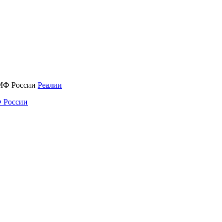
Реалии
 России