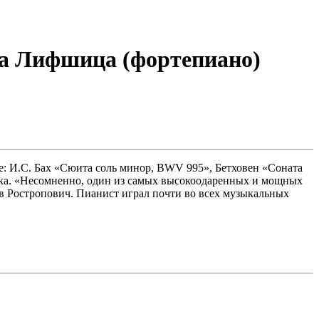
на Лифшица (фортепиано)
е: И.С. Бах «Сюита соль минор, BWV 995», Бетховен «Соната
тока. «Несомненно, один из самых высокоодаренных и мощных
в Ростропович. Пианист играл почти во всех музыкальных