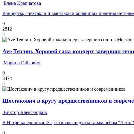
Елена Крапчатова
Концерты, спектакли и выставки в больницах полезны не тольк
0
2812
0
Ave Тевлин. Хоровой гала-концерт завершил сез
Марина Гайкович
0
3474
0
Шостакович в кругу предшественников и соврем
Виктор Александров
В Истре завершился IX фестиваль под открытым небом "Лето.
0