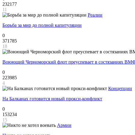
232177
11
Реалии
Борьба за мир до полной капитуляции
0
371785
18
Воюющий Черноморский флот преуспевает в состязаниях ВМФ
0
223985
4
Концепции
На Балканах готовится новый прокси-конфликт
0
153234
15
Армии