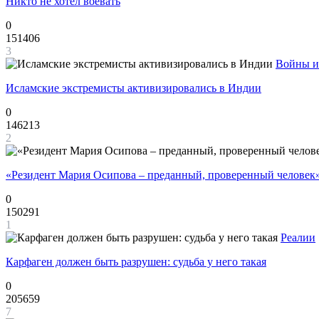
Никто не хотел воевать
0
151406
3
Войны и
Исламские экстремисты активизировались в Индии
0
146213
2
«Резидент Мария Осипова – преданный, проверенный человек
0
150291
1
Реалии
Карфаген должен быть разрушен: судьба у него такая
0
205659
7