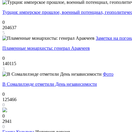
Турция: имперское прошлое, военный потенциал, геополитиче
0
204637
5
Заметки на погон
Пламенные монархисты: генерал Аракчеев
0
140115
3
Фото
В Сомалилэнде отметили День независимости
0
125466
0
0
2941
0
Газета
Культура
Интернет-версия