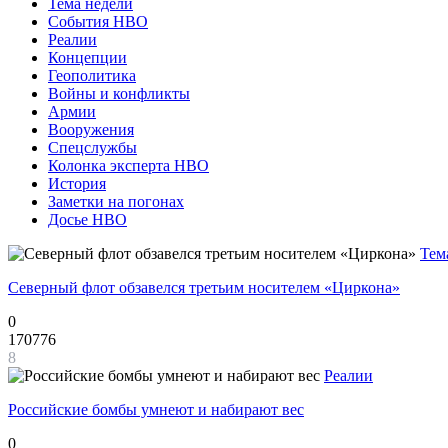
Тема недели
События НВО
Реалии
Концепции
Геополитика
Войны и конфликты
Армии
Вооружения
Спецслужбы
Колонка эксперта НВО
История
Заметки на погонах
Досье НВО
Тем
Северный флот обзавелся третьим носителем «Циркона»
0
170776
8
Реалии
Российские бомбы умнеют и набирают вес
0