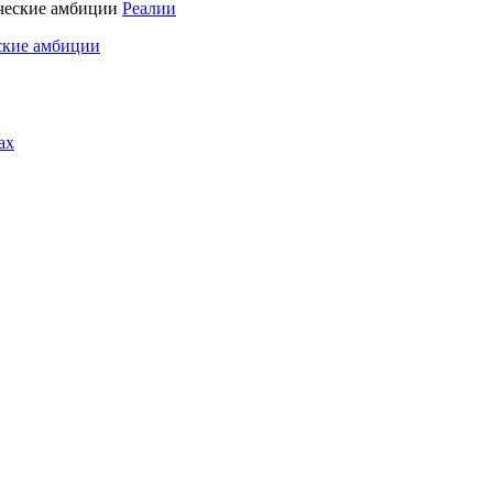
Реалии
ские амбиции
ах