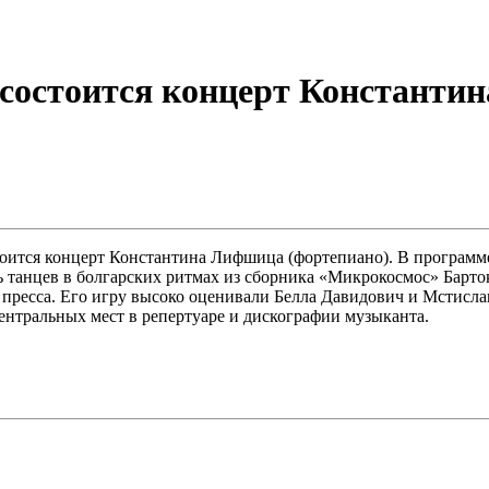
состоится концерт Константи
тоится концерт Константина Лифшица (фортепиано). В программ
сть танцев в болгарских ритмах из сборника «Микрокосмос» Бар
пресса. Его игру высоко оценивали Белла Давидович и Мстисла
ентральных мест в репертуаре и дискографии музыканта.