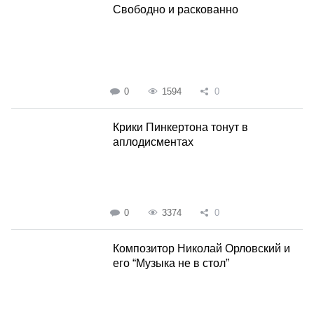
Свободно и раскованно
0
1594
0
Крики Пинкертона тонут в
аплодисментах
0
3374
0
Композитор Николай Орловский и
его “Музыка не в стол”