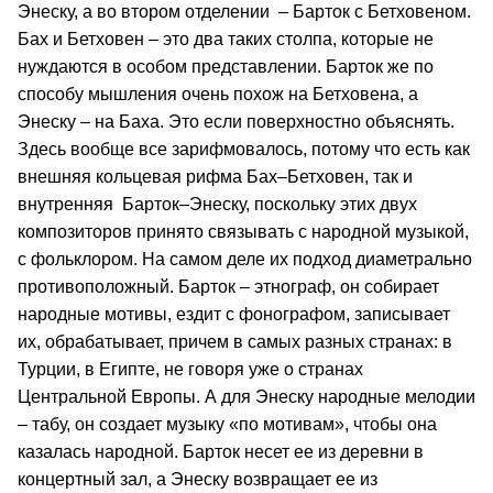
Энеску, а во втором отделении – Барток с Бетховеном.
Бах и Бетховен – это два таких столпа, которые не
нуждаются в особом представлении. Барток же по
способу мышления очень похож на Бетховена, а
Энеску – на Баха. Это если поверхностно объяснять.
Здесь вообще все зарифмовалось, потому что есть как
внешняя кольцевая рифма Бах–Бетховен, так и
внутренняя Барток–Энеску, поскольку этих двух
композиторов принято связывать с народной музыкой,
с фольклором. На самом деле их подход диаметрально
противоположный. Барток – этнограф, он собирает
народные мотивы, ездит с фонографом, записывает
их, обрабатывает, причем в самых разных странах: в
Турции, в Египте, не говоря уже о странах
Центральной Европы. А для Энеску народные мелодии
– табу, он создает музыку «по мотивам», чтобы она
казалась народной. Барток несет ее из деревни в
концертный зал, а Энеску возвращает ее из