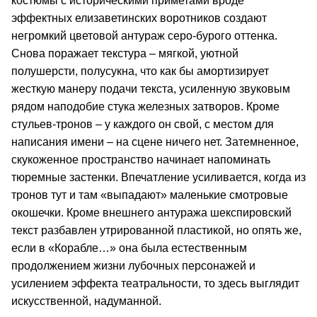
костюмы с историческими приметами вроде
эффектных елизаветинских воротников создают
негромкий цветовой антураж серо-бурого оттенка.
Снова поражает текстура – мягкой, уютной
полушерсти, полусукна, что как бы амортизирует
жесткую манеру подачи текста, усиленную звуковым
рядом наподобие стука железных затворов. Кроме
стульев-тронов – у каждого он свой, с местом для
написания имени – на сцене ничего нет. Затемненное,
скукоженное пространство начинает напоминать
тюремные застенки. Впечатление усиливается, когда из
тронов тут и там «выпадают» маленькие смотровые
окошечки. Кроме внешнего антуража шекспировский
текст разбавлен утрированной пластикой, но опять же,
если в «Корабле…» она была естественным
продолжением жизни лубочных персонажей и
усилением эффекта театральности, то здесь выглядит
искусственной, надуманной.