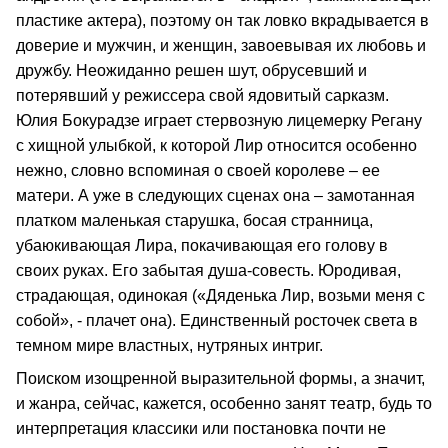
пластике актера), поэтому он так ловко вкрадывается в
доверие и мужчин, и женщин, завоевывая их любовь и
дружбу. Неожиданно решен шут, обрусевший и
потерявший у режиссера свой ядовитый сарказм.
Юлия Бокурадзе играет стервозную лицемерку Регану
с хищной улыбкой, к которой Лир относится особенно
нежно, словно вспоминая о своей королеве – ее
матери. А уже в следующих сценах она – замотанная
платком маленькая старушка, босая странница,
убаюкивающая Лира, покачивающая его голову в
своих руках. Его забытая душа-совесть. Юродивая,
страдающая, одинокая («Дяденька Лир, возьми меня с
собой», - плачет она). Единственный росточек света в
темном мире властных, нутряных интриг.
Поиском изощренной выразительной формы, а значит,
и жанра, сейчас, кажется, особенно занят театр, будь то
интерпретация классики или постановка почти не