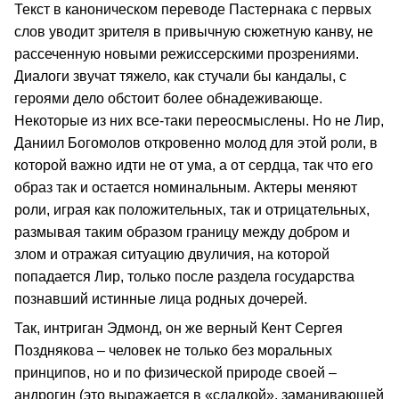
Текст в каноническом переводе Пастернака с первых
слов уводит зрителя в привычную сюжетную канву, не
рассеченную новыми режиссерскими прозрениями.
Диалоги звучат тяжело, как стучали бы кандалы, с
героями дело обстоит более обнадеживающе.
Некоторые из них все-таки переосмыслены. Но не Лир,
Даниил Богомолов откровенно молод для этой роли, в
которой важно идти не от ума, а от сердца, так что его
образ так и остается номинальным. Актеры меняют
роли, играя как положительных, так и отрицательных,
размывая таким образом границу между добром и
злом и отражая ситуацию двуличия, на которой
попадается Лир, только после раздела государства
познавший истинные лица родных дочерей.
Так, интриган Эдмонд, он же верный Кент Сергея
Позднякова – человек не только без моральных
принципов, но и по физической природе своей –
андрогин (это выражается в «сладкой», заманивающей