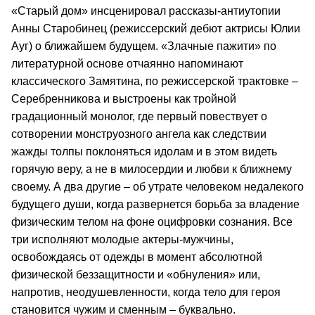
«Старый дом» инсценировал рассказы-антиутопии
Анны Старобинец (режиссерский дебют актрисы Юлии
Ауг) о ближайшем будущем. «Злачные пажити» по
литературной основе отчаянно напоминают
классического Замятина, по режиссерской трактовке –
Серебренникова и выстроены как тройной
градационный монолог, где первый повествует о
сотворении монструозного ангела как следствии
жажды толпы поклоняться идолам и в этом видеть
горячую веру, а не в милосердии и любви к ближнему
своему. А два другие – об утрате человеком недалекого
будущего души, когда развернется борьба за владение
физическим телом на фоне оцифровки сознания. Все
три исполняют молодые актеры-мужчины,
освобождаясь от одежды в момент абсолютной
физической беззащитности и «обнуления» или,
напротив, неодушевленности, когда тело для героя
становится чужим и сменным – буквально.