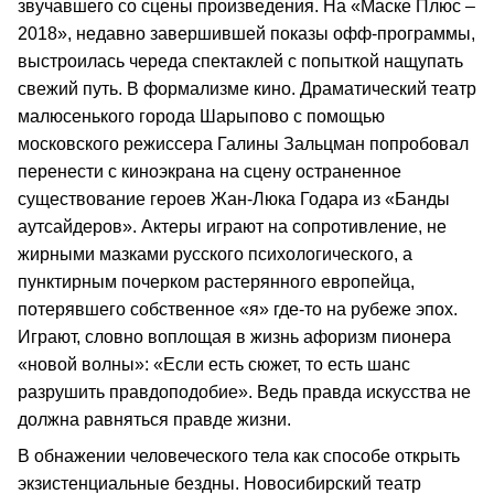
звучавшего со сцены произведения. На «Маске Плюс –
2018», недавно завершившей показы офф-программы,
выстроилась череда спектаклей с попыткой нащупать
свежий путь. В формализме кино. Драматический театр
малюсенького города Шарыпово с помощью
московского режиссера Галины Зальцман попробовал
перенести с киноэкрана на сцену остраненное
существование героев Жан-Люка Годара из «Банды
аутсайдеров». Актеры играют на сопротивление, не
жирными мазками русского психологического, а
пунктирным почерком растерянного европейца,
потерявшего собственное «я» где-то на рубеже эпох.
Играют, словно воплощая в жизнь афоризм пионера
«новой волны»: «Если есть сюжет, то есть шанс
разрушить правдоподобие». Ведь правда искусства не
должна равняться правде жизни.
В обнажении человеческого тела как способе открыть
экзистенциальные бездны. Новосибирский театр