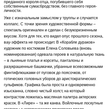
преданного короля-отца, погубившего себя
собственным сумасбродством, без главного героя-
личности.
Уже с изначальным замыслом у труппы и случается
коллапс. С точки зрения художественной формы –
спектакль оригинален и сделан с безукоризненным
вкусом. Хотя для тех, кто видел опус прошлого сезона,
вау-эффекта не происходит. В «Корабле дураков»
художник по костюмам Елена Соловьева (вновь
номинированная) одевала героев в натуральную ткань
– в льняные платья и корсеты, панталоны и
разукрашенные башмачки, убранные всевозможными
финтифлюшками от пуговок до поясочков, от
готических головных уборов до аристократических
гульфиков. Графика была проста и одновременно
изысканна, словно чистый холст, на который
контрастом ложилась масляная палитра актерских
красок. В «Лире» – та же канва. Войлочные лоскутные