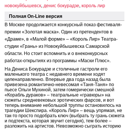
новокуйбышевск
,
денис бокурадзе
,
король лир
Полная On-Line версия
В Москве продолжается конкурсный показ фестиваля-
премии «Золотая маска». Один из претендентов в
«Драме», в «Малой форме» – «Король Лир» Театра-
студии «Грань» из Новокуйбышевска Самарской
области. Но стоит вспомнить и о внеконкурсных
работах-открытиях из программы «Маски Плюс».
На Дениса Бокурадзе и столичные гастроли его
маленького театра с недавнего времени ходят
целенаправленно. Впервые два года назад была
привезена романтично-невесомая «Таня-Таня» по
пьесе Ольги Мухиной, затем гомерически смешной
«Корабль дураков» – театральные «гравюры» на
сюжеты средневековых эротических фарсов, и вот
теперь внимание небольшой труппы остановилось на
трагедии Шекспира. «Король Лир» – вещь упрямая, не
так-то просто подобрать ключ (выбрать ту грань сюжета
и подтекста, которая звучит сегодня), тем более –
разложить на артистов. Невозможно сыграть историю