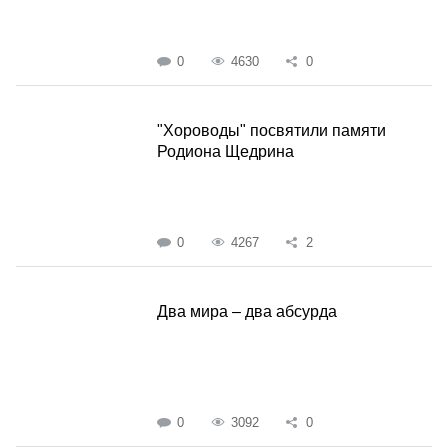
0
4630
0
"Хороводы" посвятили памяти
Родиона Щедрина
0
4267
2
Два мира – два абсурда
0
3092
0