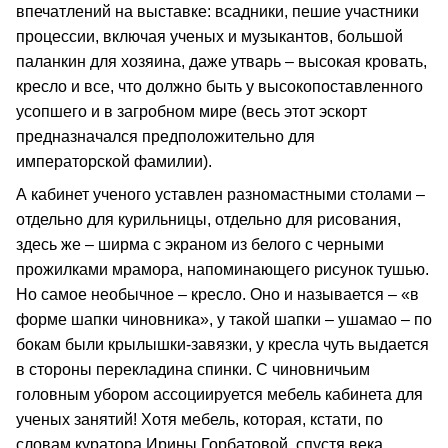
впечатлений на выставке: всадники, пешие участники
процессии, включая ученых и музыкантов, большой
паланкин для хозяина, даже утварь – высокая кровать,
кресло и все, что должно быть у высокопоставленного
усопшего и в загробном мире (весь этот эскорт
предназначался предположительно для
императорской фамилии).
А кабинет ученого уставлен разномастными столами –
отдельно для курильницы, отдельно для рисования,
здесь же – ширма с экраном из белого с черными
прожилками мрамора, напоминающего рисунок тушью.
Но самое необычное – кресло. Оно и называется – «в
форме шапки чиновника», у такой шапки – ушамао – по
бокам были крылышки-завязки, у кресла чуть выдается
в стороны перекладина спинки. С чиновничьим
головным убором ассоциируется мебель кабинета для
ученых занятий! Хотя мебель, которая, кстати, по
словам куратора Ирины Горбатовой, спустя века