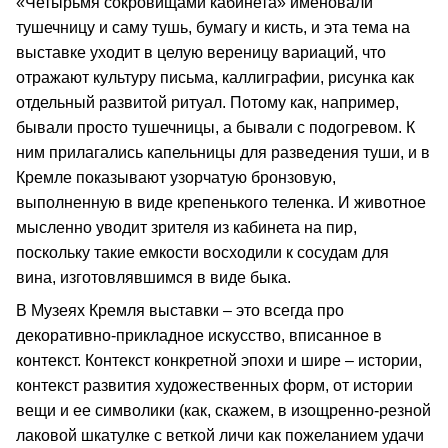
«Четырьмя сокровищами кабинета» именовали
тушечницу и саму тушь, бумагу и кисть, и эта тема на
выставке уходит в целую вереницу вариаций, что
отражают культуру письма, каллиграфии, рисунка как
отдельный развитой ритуал. Потому как, например,
бывали просто тушечницы, а бывали с подогревом. К
ним прилагались капельницы для разведения туши, и в
Кремле показывают узорчатую бронзовую,
выполненную в виде крепенького теленка. И животное
мысленно уводит зрителя из кабинета на пир,
поскольку такие емкости восходили к сосудам для
вина, изготовлявшимся в виде быка.
В Музеях Кремля выставки – это всегда про
декоративно-прикладное искусство, вписанное в
контекст. Контекст конкретной эпохи и шире – истории,
контекст развития художественных форм, от истории
вещи и ее символики (как, скажем, в изощренно-резной
лаковой шкатулке с веткой личи как пожеланием удачи