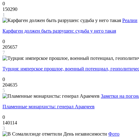
0
150290
1
Реалии
Карфаген должен быть разрушен: судьба у него такая
0
205657
7
Турция: имперское прошлое, военный потенциал, геополитиче
0
204635
5
Заметки на погон
Пламенные монархисты: генерал Аракчеев
0
140114
3
Фото