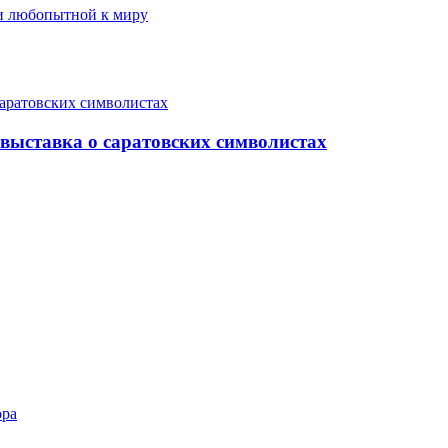
 и любопытной к миру
выставка о саратовских символистах
ора