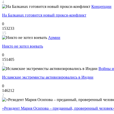
4
Концепции
На Балканах готовится новый прокси-конфликт
0
153233
15
Армии
Никто не хотел воевать
0
151405
3
Войны и
Исламские экстремисты активизировались в Индии
0
146212
2
«Резидент Мария Осипова – преданный, проверенный человек