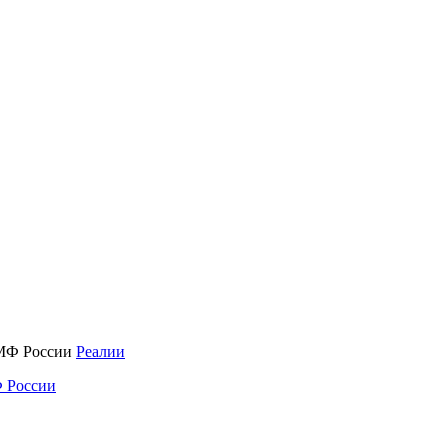
Реалии
 России