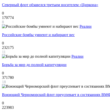
Северный флот обзавелся третьим носителем «Циркона»
0
170774
8
Реалии
Российские бомбы умнеют и набирают вес
0
232175
11
Реалии
Борьба за мир до полной капитуляции
0
371780
18
Воюющий Черноморский флот преуспевает в состязаниях ВМФ
0
223983