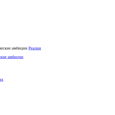
Реалии
ские амбиции
ах