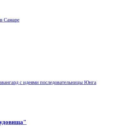
 в Самаре
 авангард с идеями последовательницы Юнга
чудовища"