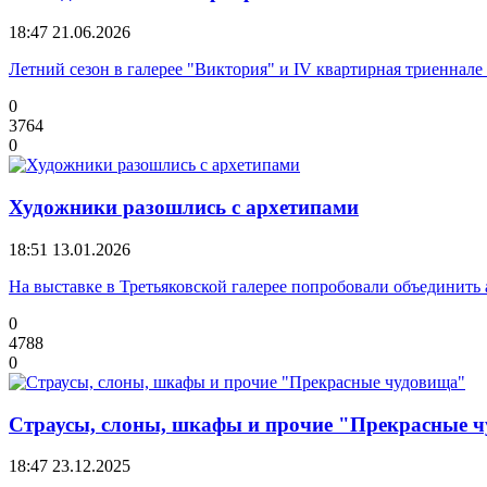
18:47
21.06.2026
Летний сезон в галерее "Виктория" и IV квартирная триеннале
0
3764
0
Художники разошлись с архетипами
18:51
13.01.2026
На выставке в Третьяковской галерее попробовали объединить
0
4788
0
Страусы, слоны, шкафы и прочие "Прекрасные 
18:47
23.12.2025