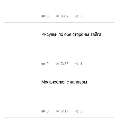
0
8059
0
Рисунки по обе стороны Тайги
0
7465
1
Меланхолия с напевом
0
6417
0