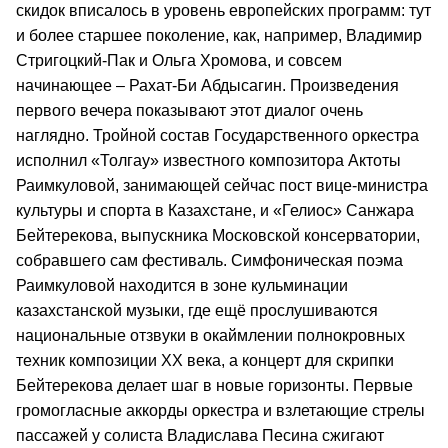
скидок вписалось в уровень европейских программ: тут
и более старшее поколение, как, например, Владимир
Стригоцкий-Пак и Ольга Хромова, и совсем
начинающее – Рахат-Би Абдысагин. Произведения
первого вечера показывают этот диалог очень
наглядно. Тройной состав Государственного оркестра
исполнил «Толгау» известного композитора Актоты
Раимкуловой, занимающей сейчас пост вице-министра
культуры и спорта в Казахстане, и «Гелиос» Санжара
Бейтерекова, выпускника Московской консерватории,
собравшего сам фестиваль. Симфоническая поэма
Раимкуловой находится в зоне кульминации
казахстанской музыки, где ещё прослушиваются
национальные отзвуки в окаймлении полнокровных
техник композиции ХХ века, а концерт для скрипки
Бейтерекова делает шаг в новые горизонты. Первые
громогласные аккорды оркестра и взлетающие стрелы
пассажей у солиста Владислава Песина сжигают