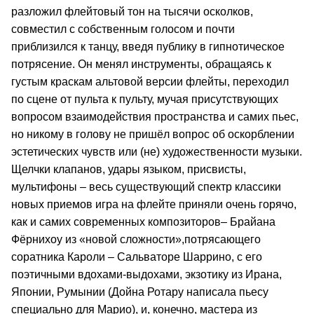
разложил флейтовый тон на тысячи осколков,
совместил с собственным голосом и почти
приблизился к танцу, введя публику в гипнотическое
потрясение. Он менял инструменты, обращаясь к
густым краскам альтовой версии флейты, переходил
по сцене от пульта к пульту, мучая присутствующих
вопросом взаимодействия пространства и самих пьес,
но никому в голову не пришёл вопрос об оскорблении
эстетических чувств или (не) художественности музыки.
Щелчки клапанов, удары языком, присвисты,
мультифоны – весь существующий спектр классики
новых приемов игра на флейте приняли очень горячо,
как и самих современных композиторов– Брайана
Фёрнихоу из «новой сложности»,потрясающего
соратника Кароли – Сальваторе Шаррино, с его
поэтичными вдохами-выдохами, экзотику из Ирана,
Японии, Румынии (Дойна Ротару написала пьесу
специально для Марио), и, конечно, мастера из