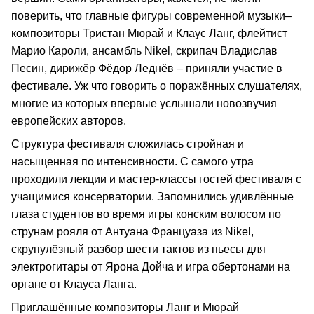
поверить, что главные фигуры современной музыки–
композиторы Тристан Мюрай и Клаус Ланг, флейтист
Марио Кароли, ансамбль Nikel, скрипач Владислав
Песин, дирижёр Фёдор Леднёв – приняли участие в
фестивале. Уж что говорить о поражённых слушателях,
многие из которых впервые услышали новозвучия
европейских авторов.
Структура фестиваля сложилась стройная и
насыщенная по интенсивности. С самого утра
проходили лекции и мастер-классы гостей фестиваля с
учащимися консерватории. Запомнились удивлённые
глаза студентов во время игры конским волосом по
струнам рояля от Антуана Француаза из Nikel,
скрупулёзный разбор шести тактов из пьесы для
электрогитары от Ярона Дойча и игра обертонами на
органе от Клауса Ланга.
Приглашённые композиторы Ланг и Мюрай