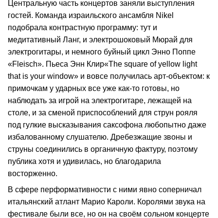
Центральную часть концертов заняли выступления
гостей. Команда израильского ансамбля Nikel
подобрала контрастную программу: тут и
медитативный Ланг, и электрошоковый Мюрай для
электрогитары, и немного буйный цикл Энно Поппе
«Fleisch». Пьеса Энн Клир«The square of yellow light
that is your window» и вовсе получилась арт-объектом: к
примочкам у ударных все уже как-то готовы, но
наблюдать за игрой на электрогитаре, лежащей на
столе, и за сменой приспособлений для струн рояля
под гулкие высказывания саксофона любопытно даже
избалованному слушателю. Дребезжащие звоны и
струны соединились в органичную фактуру, поэтому
публика хотя и удивилась, но благодарила
восторженно.
В сфере перформативности с ними явно соперничал
итальянский атлант Марио Кароли. Королями звука на
фестивале были все, но он на своём сольном концерте