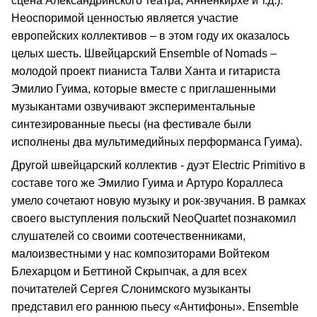
сцена Александринского театра, Анненкирхе и т.д.).
Неоспоримой ценностью является участие
европейских коллективов – в этом году их оказалось
целых шесть. Швейцарский Ensemble of Nomads –
молодой проект пианиста Талви Ханта и гитариста
Эмилио Гуима, которые вместе с приглашенными
музыкантами озвучивают экспериментальные
синтезированные пьесы (на фестивале были
исполнены два мультимедийных перформанса Гуима).
Другой швейцарский коллектив - дуэт Electric Primitivo в
составе того же Эмилио Гуима и Артуро Кораллеса
умело сочетают новую музыку и рок-звучания. В рамках
своего выступления польский NeoQuartet познакомил
слушателей со своими соотечественниками,
малоизвестными у нас композиторами Войтеком
Блехарцом и Беттиной Скрыпчак, а для всех
почитателей Сергея Слонимского музыканты
представил его раннюю пьесу «Антифоны». Ensemble