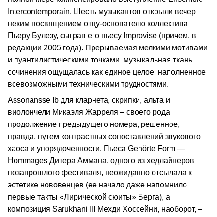
Intercontemporain. Шесть музыкантов открыли вечер
неким посвящением отцу-основателю коллектива
Пьеру Булезу, сыграв его пьесу Improvisé (причем, в
редакции 2005 года). Прерываемая мелкими мотивами
и пуантилистическими точками, музыкальная ткань
сочинения ощущалась как единое целое, наполненное
всевозможными техническими трудностями.
Assonansse Ib для кларнета, скрипки, альта и
виолончели Микаэля Жарреля – своего рода
продолжение предыдущего номера, решенное,
правда, путем контрастных сопоставлений звукового
хаоса и упорядоченности. Пьеса Gehörte Form —
Hommages Дитера Аммана, одного из хедлайнеров
позапрошлого фестиваля, неожиданно отсылала к
эстетике нововенцев (ее начало даже напомнило
первые такты «Лирической сюиты» Берга), а
композиция Sarukhani III Мехди Хоссейни, наоборот, –