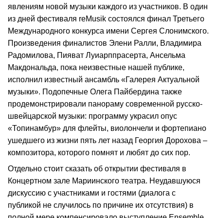
явлениям новой музыки каждого из участников. В один
из дней фестиваля reMusik состоялся финал Третьего
Международного конкурса имени Сергея Слонимского.
Произведения финалистов Элени Ралли, Владимира
Радомилова, Пияват Луиарппрасерта, Ансельма
Макдональда, пока неизвестные нашей публике,
исполнил известный ансамбль «Галерея Актуальной
музыки». Подопечные Олега Пайбердина также
продемонстрировали панораму современной русско-
швейцарской музыки: программу украсил опус
«Топинамбур» для флейты, виолончели и фортепиано
ушедшего из жизни пять лет назад Георгия Дорохова –
композитора, которого помнят и любят до сих пор.
Отдельно стоит сказать об открытии фестиваля в
Концертном зале Мариинского театра. Неудавшуюся
дискуссию с участниками и гостями (диалога с
публикой не случилось по причине их отсутствия) в
полной мере компенсировало выступление Ensemble