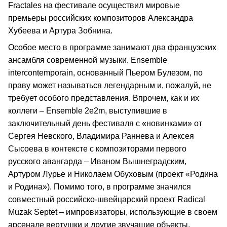
Fractales на фестивале осуществил мировые
премьеры российских композиторов Александра
Хубеева и Артура Зобнина.
Особое место в программе занимают два французских
ансамбля современной музыки. Ensemble
intercontemporain, основанный Пьером Булезом, по
праву может называться легендарным и, пожалуй, не
требует особого представления. Впрочем, как и их
коллеги – Ensemble 2e2m, выступившие в
заключительный день фестиваля с «новинками» от
Сергея Невского, Владимира Раннева и Алексея
Сысоева в контексте с композиторами первого
русского авангарда – Иваном Вышнеградским,
Артуром Лурье и Николаем Обуховым (проект «Родина
и Родина»). Помимо того, в программе значился
совместный российско-швейцарский проект Radical
Muzak Septet – импровизаторы, использующие в своем
арсенале вертушки и другие звучащие объекты.